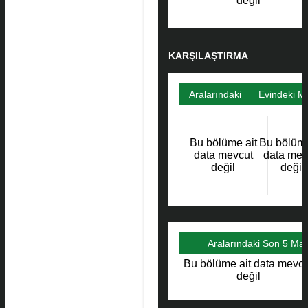
değil
KARŞILAŞTIRMA
Aralarındaki
Evindeki M
Maçlar
Bu bölüme ait
Bu bölüme
data mevcut
data mev
değil
değil
Aralarındaki Son 5 Ma
Bu bölüme ait data mevcu
değil