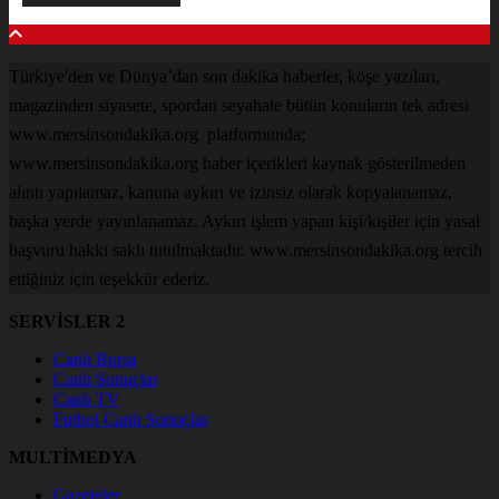
Türkiye'den ve Dünya’dan son dakika haberler, köşe yazıları,
magazinden siyasete, spordan seyahate bütün konuların tek adresi
www.mersinsondakika.org platformunda;
www.mersinsondakika.org haber içerikleri kaynak gösterilmeden
alıntı yapılamaz, kanuna aykırı ve izinsiz olarak kopyalanamaz,
başka yerde yayınlanamaz. Aykırı işlem yapan kişi/kişiler için yasal
başvuru hakkı saklı tutulmaktadır. www.mersinsondakika.org tercih
ettiğiniz için teşekkür ederiz.
SERVİSLER 2
Canlı Borsa
Canlı Sonuçlar
Canlı TV
Futbol Canlı Sonuçlar
MULTİMEDYA
Gazeteler