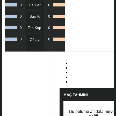
0
Fauller
0
0
Sarı K.
0
0
Top Kap.
0
0
0
Ofsayt
MAÇ TAHMINI
Bu bölüme ait data mevcu