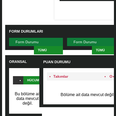
FORM DURUMLARI
Form Durumu
Form Durumu
TÜMÜ
TÜMÜ
ORANSAL
PUAN DURUMU
KARŞILAŞTIRMA
Takımlar
O
HÜCUM
SAVUNMA
Bu bölüme ait
Bölüme ait data mevcut değil.
PAS
data mevcut
değil.
FAUL