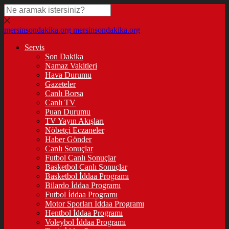
mersinsondakika.org
mersinsondakika.org
Servis
Son Dakika
Namaz Vakitleri
Hava Durumu
Gazeteler
Canlı Borsa
Canlı TV
Puan Durumu
TV Yayın Akışları
Nöbetçi Eczaneler
Haber Gönder
Canlı Sonuçlar
Futbol Canlı Sonuçlar
Basketbol Canlı Sonuçlar
Basketbol İddaa Programı
Bilardo İddaa Programı
Futbol İddaa Programı
Motor Sporları İddaa Programı
Hentbol İddaa Programı
Voleybol İddaa Programı