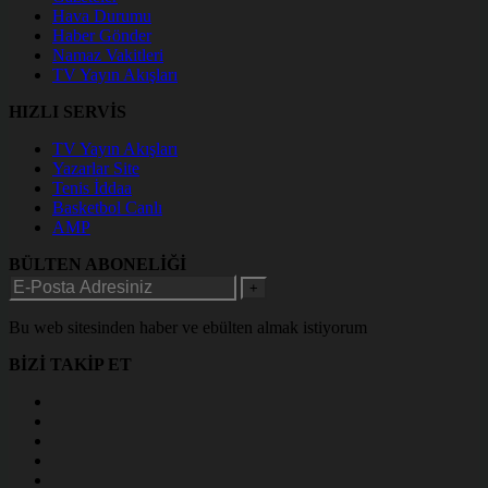
Hava Durumu
Haber Gönder
Namaz Vakitleri
TV Yayın Akışları
HIZLI SERVİS
TV Yayın Akışları
Yazarlar Site
Tenis İddaa
Basketbol Canlı
AMP
BÜLTEN ABONELİĞİ
+
Bu web sitesinden haber ve ebülten almak istiyorum
BİZİ TAKİP ET