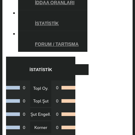
İDDAA ORANLARI
İSTATISTIK
FORUM / TARTIŞMA
İSTATISTIK
0
0
Topl Oy.
0
Topl.Şut
0
0
Şut Engell.
0
0
Korner
0