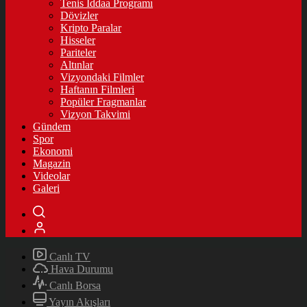
Tenis İddaa Programı
Dövizler
Kripto Paralar
Hisseler
Pariteler
Altınlar
Vizyondaki Filmler
Haftanın Filmleri
Popüler Fragmanlar
Vizyon Takvimi
Gündem
Spor
Ekonomi
Magazin
Videolar
Galeri
Canlı TV
Hava Durumu
Canlı Borsa
Yayın Akışları