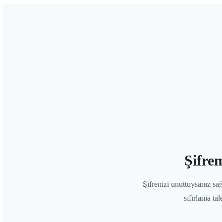
Şifre
Şifrenizi unuttuysanız sağ
sıfırlama ta