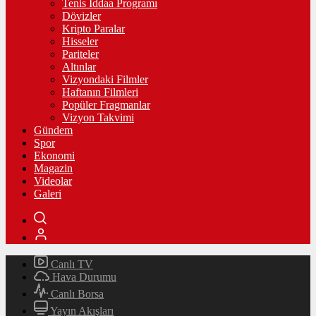
Tenis İddaa Programı
Dövizler
Kripto Paralar
Hisseler
Pariteler
Altınlar
Vizyondaki Filmler
Haftanın Filmleri
Popüler Fragmanlar
Vizyon Takvimi
Gündem
Spor
Ekonomi
Magazin
Videolar
Galeri
Canlı TV
Hava Durumu
Canlı Borsa
Yayın Akışları