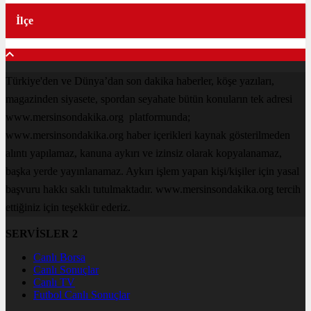
Türkiye'den ve Dünya’dan son dakika haberler, köşe yazıları,
magazinden siyasete, spordan seyahate bütün konuların tek adresi
www.mersinsondakika.org platformunda;
www.mersinsondakika.org haber içerikleri kaynak gösterilmeden
alıntı yapılamaz, kanuna aykırı ve izinsiz olarak kopyalanamaz,
başka yerde yayınlanamaz. Aykırı işlem yapan kişi/kişiler için yasal
başvuru hakkı saklı tutulmaktadır. www.mersinsondakika.org tercih
ettiğiniz için teşekkür ederiz.
SERVİSLER 2
Canlı Borsa
Canlı Sonuçlar
Canlı TV
Futbol Canlı Sonuçlar