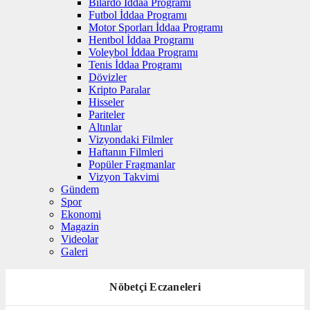
Bilardo İddaa Programı
Futbol İddaa Programı
Motor Sporları İddaa Programı
Hentbol İddaa Programı
Voleybol İddaa Programı
Tenis İddaa Programı
Dövizler
Kripto Paralar
Hisseler
Pariteler
Altınlar
Vizyondaki Filmler
Haftanın Filmleri
Popüler Fragmanlar
Vizyon Takvimi
Gündem
Spor
Ekonomi
Magazin
Videolar
Galeri
Nöbetçi Eczaneleri