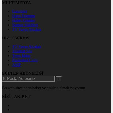
MULTİMEDYA
Gazeteler
Hava Durumu
Haber Gönder
Namaz Vakitleri
TV Yayın Akışları
HIZLI SERVİS
TV Yayın Akışları
Yazarlar Site
Tenis İddaa
Basketbol Canlı
AMP
BÜLTEN ABONELİĞİ
+
Bu web sitesinden haber ve ebülten almak istiyorum
BİZİ TAKİP ET