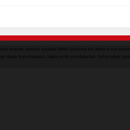
zinden siyasete, spordan seyahate bütün konuların tek adresi www.mer
nsiz olarak kopyalanamaz, başka yerde yayınlanamaz. Aykırı işlem yapan k