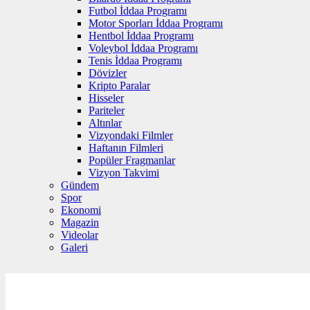
Futbol İddaa Programı
Motor Sporları İddaa Programı
Hentbol İddaa Programı
Voleybol İddaa Programı
Tenis İddaa Programı
Dövizler
Kripto Paralar
Hisseler
Pariteler
Altınlar
Vizyondaki Filmler
Haftanın Filmleri
Popüler Fragmanlar
Vizyon Takvimi
Gündem
Spor
Ekonomi
Magazin
Videolar
Galeri