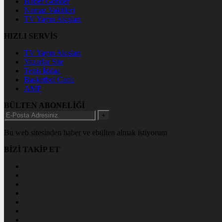
Haber Gönder
Namaz Vakitleri
TV Yayın Akışları
HIZLI SERVİS
TV Yayın Akışları
Yazarlar Site
Tenis İddaa
Basketbol Canlı
AMP
BÜLTEN ABONELİĞİ
+
Bu web sitesinden haber ve ebülten almak istiyorum
BİZİ TAKİP ET