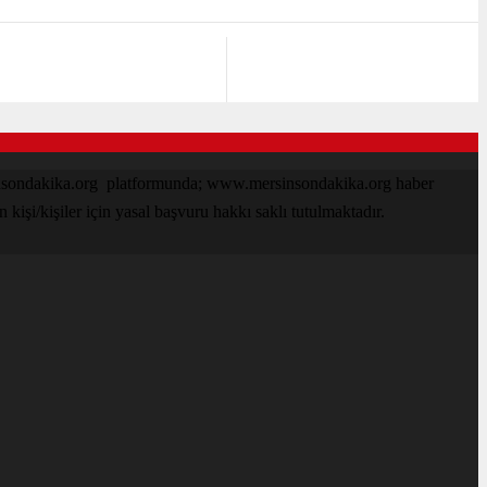
sinsondakika.org platformunda; www.mersinsondakika.org haber
işi/kişiler için yasal başvuru hakkı saklı tutulmaktadır.