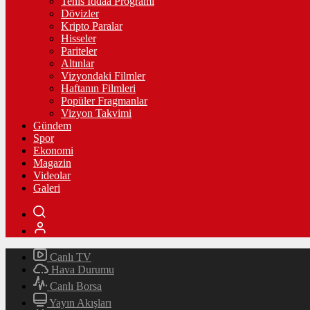
Tenis İddaa Programı
Dövizler
Kripto Paralar
Hisseler
Pariteler
Altınlar
Vizyondaki Filmler
Haftanın Filmleri
Popüler Fragmanlar
Vizyon Takvimi
Gündem
Spor
Ekonomi
Magazin
Videolar
Galeri
Canlı TV
Hava Durumu
Canlı Borsa
Yayın Akışları