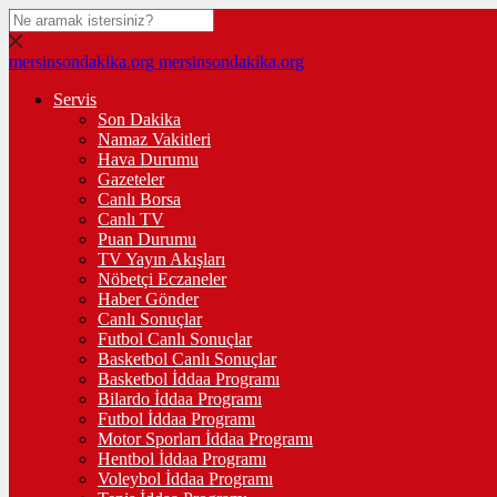
mersinsondakika.org
mersinsondakika.org
Servis
Son Dakika
Namaz Vakitleri
Hava Durumu
Gazeteler
Canlı Borsa
Canlı TV
Puan Durumu
TV Yayın Akışları
Nöbetçi Eczaneler
Haber Gönder
Canlı Sonuçlar
Futbol Canlı Sonuçlar
Basketbol Canlı Sonuçlar
Basketbol İddaa Programı
Bilardo İddaa Programı
Futbol İddaa Programı
Motor Sporları İddaa Programı
Hentbol İddaa Programı
Voleybol İddaa Programı