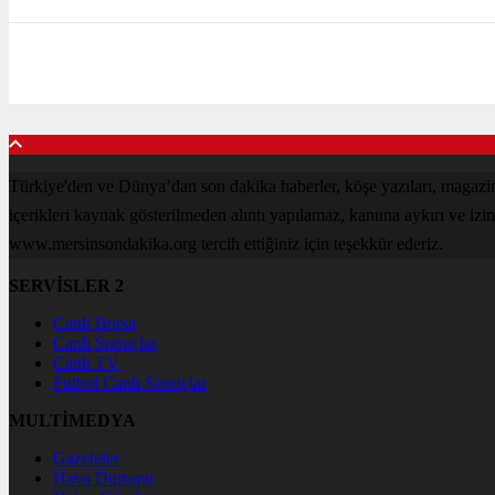
Türkiye'den ve Dünya’dan son dakika haberler, köşe yazıları, maga
içerikleri kaynak gösterilmeden alıntı yapılamaz, kanuna aykırı ve izi
www.mersinsondakika.org tercih ettiğiniz için teşekkür ederiz.
SERVİSLER 2
Canlı Borsa
Canlı Sonuçlar
Canlı TV
Futbol Canlı Sonuçlar
MULTİMEDYA
Gazeteler
Hava Durumu