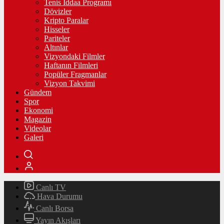
Tenis İddaa Programı
Dövizler
Kripto Paralar
Hisseler
Pariteler
Altınlar
Vizyondaki Filmler
Haftanın Filmleri
Popüler Fragmanlar
Vizyon Takvimi
Gündem
Spor
Ekonomi
Magazin
Videolar
Galeri
Canlı TV
Hava Durumu
Canlı Borsa
Yayın Akışları