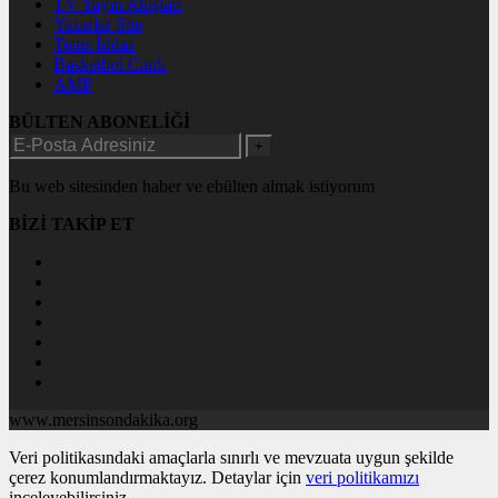
TV Yayın Akışları
Yazarlar Site
Tenis İddaa
Basketbol Canlı
AMP
BÜLTEN ABONELİĞİ
+
Bu web sitesinden haber ve ebülten almak istiyorum
BİZİ TAKİP ET
www.mersinsondakika.org
Veri politikasındaki amaçlarla sınırlı ve mevzuata uygun şekilde
çerez konumlandırmaktayız. Detaylar için
veri politikamızı
inceleyebilirsiniz.