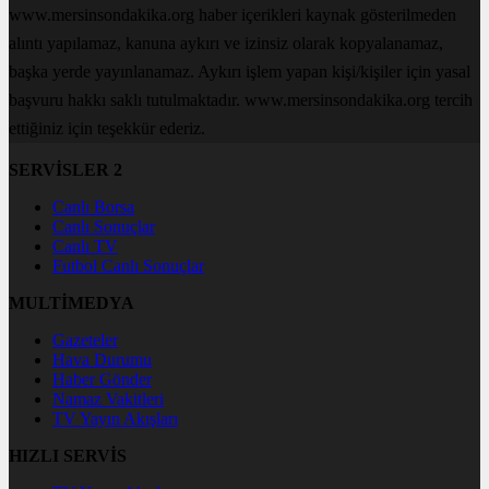
www.mersinsondakika.org haber içerikleri kaynak gösterilmeden
alıntı yapılamaz, kanuna aykırı ve izinsiz olarak kopyalanamaz,
başka yerde yayınlanamaz. Aykırı işlem yapan kişi/kişiler için yasal
başvuru hakkı saklı tutulmaktadır. www.mersinsondakika.org tercih
ettiğiniz için teşekkür ederiz.
SERVİSLER 2
Canlı Borsa
Canlı Sonuçlar
Canlı TV
Futbol Canlı Sonuçlar
MULTİMEDYA
Gazeteler
Hava Durumu
Haber Gönder
Namaz Vakitleri
TV Yayın Akışları
HIZLI SERVİS