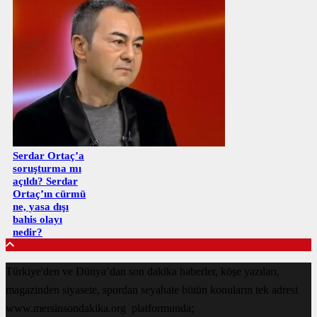
Serdar Ortaç’a
soruşturma mı
açıldı? Serdar
Ortaç’ın cürmü
ne, yasa dışı
bahis olayı
nedir?
Türkiye'den ve Dünya’dan son dakika haberler, köşe yazıları,
magazinden siyasete, spordan seyahate bütün konuların tek adresi
www.mersinsondakika.org platformunda;