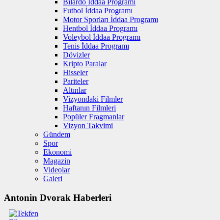
Bilardo İddaa Programı
Futbol İddaa Programı
Motor Sporları İddaa Programı
Hentbol İddaa Programı
Voleybol İddaa Programı
Tenis İddaa Programı
Dövizler
Kripto Paralar
Hisseler
Pariteler
Altınlar
Vizyondaki Filmler
Haftanın Filmleri
Popüler Fragmanlar
Vizyon Takvimi
Gündem
Spor
Ekonomi
Magazin
Videolar
Galeri
Antonin Dvorak Haberleri