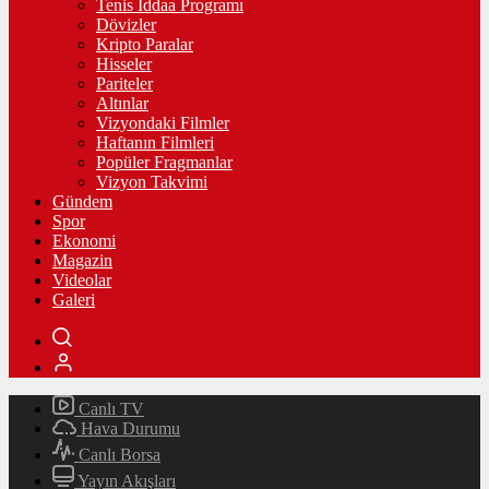
Tenis İddaa Programı
Dövizler
Kripto Paralar
Hisseler
Pariteler
Altınlar
Vizyondaki Filmler
Haftanın Filmleri
Popüler Fragmanlar
Vizyon Takvimi
Gündem
Spor
Ekonomi
Magazin
Videolar
Galeri
Canlı TV
Hava Durumu
Canlı Borsa
Yayın Akışları