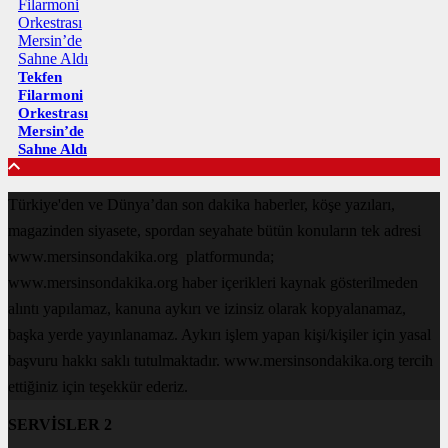
Tekfen
Filarmoni
Orkestrası
Mersin’de
Sahne Aldı
Türkiye'den ve Dünya’dan son dakika haberler, köşe yazıları,
magazinden siyasete, spordan seyahate bütün konuların tek adresi
www.mersinsondakika.org platformunda;
www.mersinsondakika.org haber içerikleri kaynak gösterilmeden
alıntı yapılamaz, kanuna aykırı ve izinsiz olarak kopyalanamaz,
başka yerde yayınlanamaz. Aykırı işlem yapan kişi/kişiler için yasal
başvuru hakkı saklı tutulmaktadır. www.mersinsondakika.org tercih
ettiğiniz için teşekkür ederiz.
SERVİSLER 2