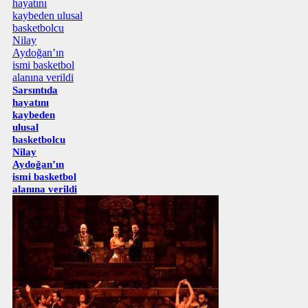
Sarsıntıda
hayatını
kaybeden
ulusal
basketbolcu
Nilay
Aydoğan’ın
ismi basketbol
alanına verildi