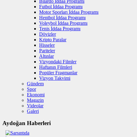
Bilardo İddaa Programı
Futbol İddaa Programı
Motor Sporları İddaa Programı
Hentbol İddaa Programı
Voleybol İddaa Programı
Tenis İddaa Programı
Dövizler
Kripto Paralar
Hisseler
Pariteler
Altınlar
Vizyondaki Filmler
Haftanın Filmleri
Popüler Fragmanlar
Vizyon Takvimi
Gündem
Spor
Ekonomi
Magazin
Videolar
Galeri
Aydoğan Haberleri