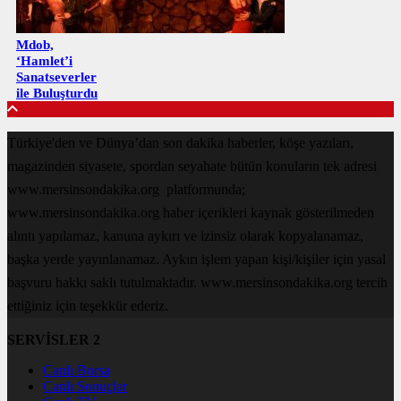
Mdob,
‘Hamlet’i
Sanatseverler
ile Buluşturdu
Türkiye'den ve Dünya’dan son dakika haberler, köşe yazıları,
magazinden siyasete, spordan seyahate bütün konuların tek adresi
www.mersinsondakika.org platformunda;
www.mersinsondakika.org haber içerikleri kaynak gösterilmeden
alıntı yapılamaz, kanuna aykırı ve izinsiz olarak kopyalanamaz,
başka yerde yayınlanamaz. Aykırı işlem yapan kişi/kişiler için yasal
başvuru hakkı saklı tutulmaktadır. www.mersinsondakika.org tercih
ettiğiniz için teşekkür ederiz.
SERVİSLER 2
Canlı Borsa
Canlı Sonuçlar