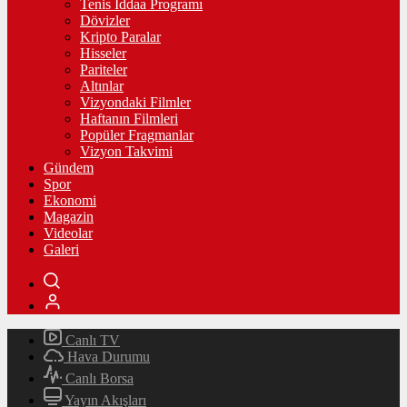
Tenis İddaa Programı
Dövizler
Kripto Paralar
Hisseler
Pariteler
Altınlar
Vizyondaki Filmler
Haftanın Filmleri
Popüler Fragmanlar
Vizyon Takvimi
Gündem
Spor
Ekonomi
Magazin
Videolar
Galeri
Canlı TV
Hava Durumu
Canlı Borsa
Yayın Akışları