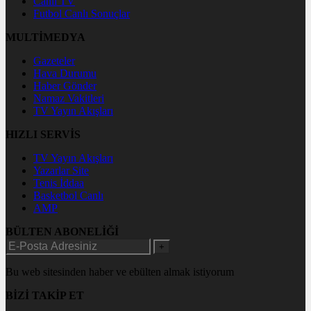
Canlı TV
Futbol Canlı Sonuçlar
MULTİMEDYA
Gazeteler
Hava Durumu
Haber Gönder
Namaz Vakitleri
TV Yayın Akışları
HIZLI SERVİS
TV Yayın Akışları
Yazarlar Site
Tenis İddaa
Basketbol Canlı
AMP
BÜLTEN ABONELİĞİ
+
Bu web sitesinden haber ve ebülten almak istiyorum
BİZİ TAKİP ET