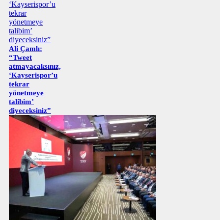
Ali Çamlı:
“Tweet
atmayacaksınız,
‘Kayserispor’u
tekrar
yönetmeye
talibim’
diyeceksiniz”