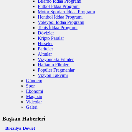
Bilardo İddaa Programı
Futbol İddaa Programı
Motor Sporları İddaa Programı
Hentbol İddaa Programı
Voleybol İddaa Programı
Tenis İddaa Programı
Dövizler
Kripto Paralar
Hisseler
Pariteler
Altınlar
Vizyondaki Filmler
Haftanın Filmleri
Popüler Fragmanlar
Vizyon Takvimi
Gündem
Spor
Ekonomi
Magazin
Videolar
Galeri
Başkan Haberleri
Brezilya Devlet