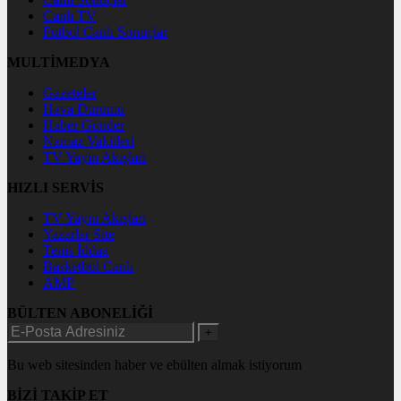
Canlı TV
Futbol Canlı Sonuçlar
MULTİMEDYA
Gazeteler
Hava Durumu
Haber Gönder
Namaz Vakitleri
TV Yayın Akışları
HIZLI SERVİS
TV Yayın Akışları
Yazarlar Site
Tenis İddaa
Basketbol Canlı
AMP
BÜLTEN ABONELİĞİ
+
Bu web sitesinden haber ve ebülten almak istiyorum
BİZİ TAKİP ET