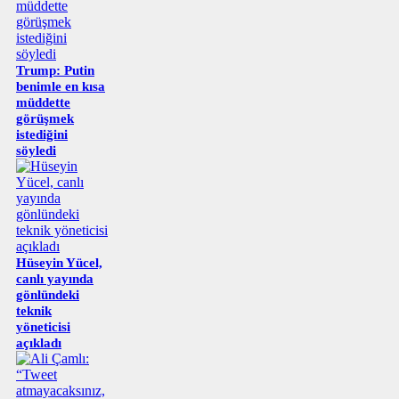
Trump: Putin
benimle en kısa
müddette
görüşmek
istediğini
söyledi
Hüseyin Yücel,
canlı yayında
gönlündeki
teknik
yöneticisi
açıkladı