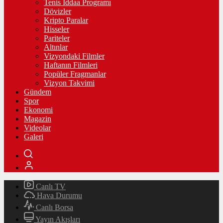
Tenis İddaa Programı
Dövizler
Kripto Paralar
Hisseler
Pariteler
Altınlar
Vizyondaki Filmler
Haftanın Filmleri
Popüler Fragmanlar
Vizyon Takvimi
Gündem
Spor
Ekonomi
Magazin
Videolar
Galeri
Canlı TV
Hava Durumu
Canlı Borsa
Yayın Akışları