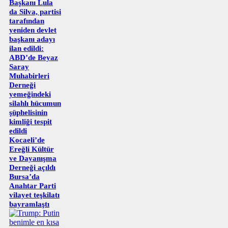
Başkanı Lula
da Silva, partisi
tarafından
yeniden devlet
başkanı adayı
ilan edildi:
ABD’de Beyaz
Saray
Muhabirleri
Derneği
yemeğindeki
silahlı hücumun
şüphelisinin
kimliği tespit
edildi
Kocaeli’de
Ereğli Kültür
ve Dayanışma
Derneği açıldı
Bursa’da
Anahtar Parti
vilayet teşkilatı
bayramlaştı