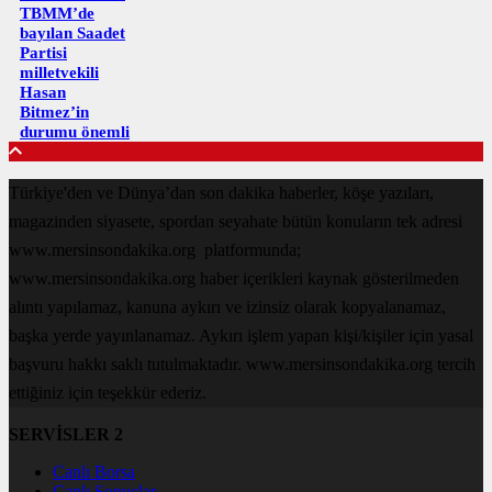
TBMM’de
bayılan Saadet
Partisi
milletvekili
Hasan
Bitmez’in
durumu önemli
Türkiye'den ve Dünya’dan son dakika haberler, köşe yazıları,
magazinden siyasete, spordan seyahate bütün konuların tek adresi
www.mersinsondakika.org platformunda;
www.mersinsondakika.org haber içerikleri kaynak gösterilmeden
alıntı yapılamaz, kanuna aykırı ve izinsiz olarak kopyalanamaz,
başka yerde yayınlanamaz. Aykırı işlem yapan kişi/kişiler için yasal
başvuru hakkı saklı tutulmaktadır. www.mersinsondakika.org tercih
ettiğiniz için teşekkür ederiz.
SERVİSLER 2
Canlı Borsa
Canlı Sonuçlar