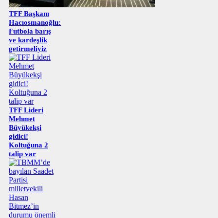
TFF Başkanı
Hacıosmanoğlu:
Futbola barış
ve kardeşlik
getirmeliyiz
TFF Lideri
Mehmet
Büyükekşi
gidici!
Koltuğuna 2
talip var