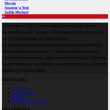
Mersin
Anamur’a Yeni
Sağlık Merkezi
Türkiye'den ve Dünya’dan son dakika haberler, köşe yazıları,
magazinden siyasete, spordan seyahate bütün konuların tek adresi
www.mersinsondakika.org platformunda;
www.mersinsondakika.org haber içerikleri kaynak gösterilmeden
alıntı yapılamaz, kanuna aykırı ve izinsiz olarak kopyalanamaz,
başka yerde yayınlanamaz. Aykırı işlem yapan kişi/kişiler için yasal
başvuru hakkı saklı tutulmaktadır. www.mersinsondakika.org tercih
ettiğiniz için teşekkür ederiz.
SERVİSLER 2
Canlı Borsa
Canlı Sonuçlar
Canlı TV
Futbol Canlı Sonuçlar
MULTİMEDYA