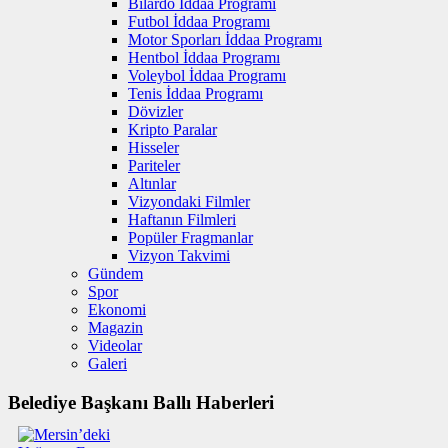
Bilardo İddaa Programı
Futbol İddaa Programı
Motor Sporları İddaa Programı
Hentbol İddaa Programı
Voleybol İddaa Programı
Tenis İddaa Programı
Dövizler
Kripto Paralar
Hisseler
Pariteler
Altınlar
Vizyondaki Filmler
Haftanın Filmleri
Popüler Fragmanlar
Vizyon Takvimi
Gündem
Spor
Ekonomi
Magazin
Videolar
Galeri
Belediye Başkanı Ballı Haberleri