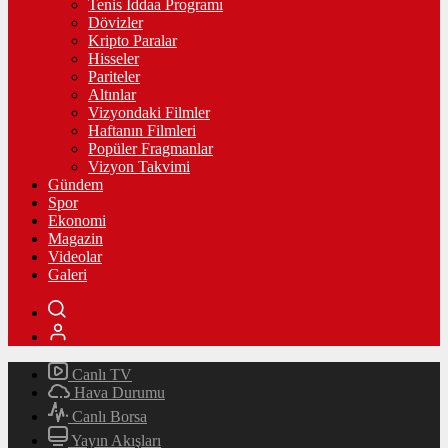
Tenis İddaa Programı
Dövizler
Kripto Paralar
Hisseler
Pariteler
Altınlar
Vizyondaki Filmler
Haftanın Filmleri
Popüler Fragmanlar
Vizyon Takvimi
Gündem
Spor
Ekonomi
Magazin
Videolar
Galeri
Canlı TV
Hava Durumu
Canlı Borsa
Yayın Akışları