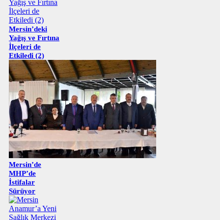
Mersin’deki
Yağış ve Fırtına
İlçeleri de
Etkiledi (2)
Mersin’de
MHP’de
İstifalar
Sürüyor