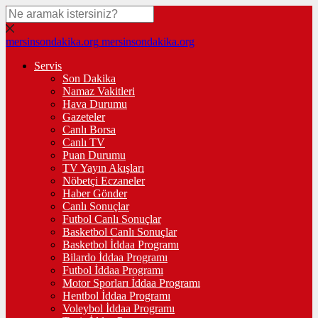
mersinsondakika.org
mersinsondakika.org
Servis
Son Dakika
Namaz Vakitleri
Hava Durumu
Gazeteler
Canlı Borsa
Canlı TV
Puan Durumu
TV Yayın Akışları
Nöbetçi Eczaneler
Haber Gönder
Canlı Sonuçlar
Futbol Canlı Sonuçlar
Basketbol Canlı Sonuçlar
Basketbol İddaa Programı
Bilardo İddaa Programı
Futbol İddaa Programı
Motor Sporları İddaa Programı
Hentbol İddaa Programı
Voleybol İddaa Programı