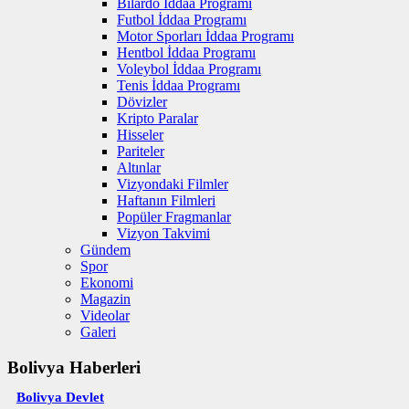
Bilardo İddaa Programı
Futbol İddaa Programı
Motor Sporları İddaa Programı
Hentbol İddaa Programı
Voleybol İddaa Programı
Tenis İddaa Programı
Dövizler
Kripto Paralar
Hisseler
Pariteler
Altınlar
Vizyondaki Filmler
Haftanın Filmleri
Popüler Fragmanlar
Vizyon Takvimi
Gündem
Spor
Ekonomi
Magazin
Videolar
Galeri
Bolivya Haberleri
Bolivya Devlet