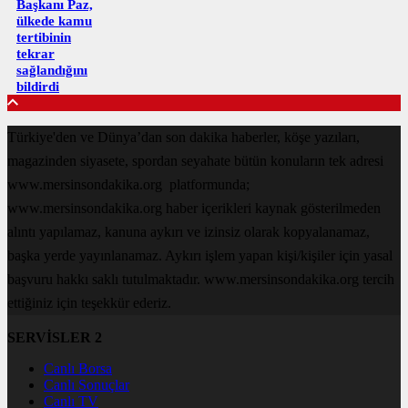
Başkanı Paz,
ülkede kamu
tertibinin
tekrar
sağlandığını
bildirdi
Türkiye'den ve Dünya’dan son dakika haberler, köşe yazıları,
magazinden siyasete, spordan seyahate bütün konuların tek adresi
www.mersinsondakika.org platformunda;
www.mersinsondakika.org haber içerikleri kaynak gösterilmeden
alıntı yapılamaz, kanuna aykırı ve izinsiz olarak kopyalanamaz,
başka yerde yayınlanamaz. Aykırı işlem yapan kişi/kişiler için yasal
başvuru hakkı saklı tutulmaktadır. www.mersinsondakika.org tercih
ettiğiniz için teşekkür ederiz.
SERVİSLER 2
Canlı Borsa
Canlı Sonuçlar
Canlı TV