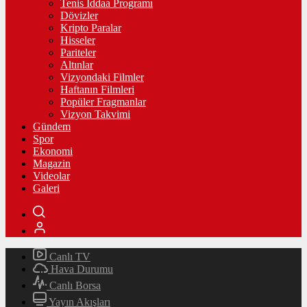
Tenis İddaa Programı
Dövizler
Kripto Paralar
Hisseler
Pariteler
Altınlar
Vizyondaki Filmler
Haftanın Filmleri
Popüler Fragmanlar
Vizyon Takvimi
Gündem
Spor
Ekonomi
Magazin
Videolar
Galeri
Canlı TV
Hava Durumu
Canlı Borsa
Yayın Akışları