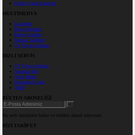
Futbol Canlı Sonuçlar
MULTİMEDYA
Gazeteler
Hava Durumu
Haber Gönder
Namaz Vakitleri
TV Yayın Akışları
HIZLI SERVİS
TV Yayın Akışları
Yazarlar Site
Tenis İddaa
Basketbol Canlı
AMP
BÜLTEN ABONELİĞİ
+
Bu web sitesinden haber ve ebülten almak istiyorum
BİZİ TAKİP ET