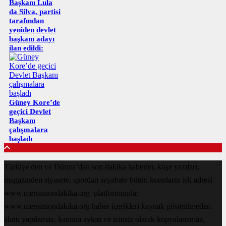
Başkanı Lula
da Silva, partisi
tarafından
yeniden devlet
başkanı adayı
ilan edildi:
Güney Kore’de
geçici Devlet
Başkanı
çalışmalara
başladı
Türkiye'den ve Dünya’dan son dakika haberler, köşe yazıları,
magazinden siyasete, spordan seyahate bütün konuların tek adresi
www.mersinsondakika.org platformunda;
www.mersinsondakika.org haber içerikleri kaynak gösterilmeden
alıntı yapılamaz, kanuna aykırı ve izinsiz olarak kopyalanamaz,