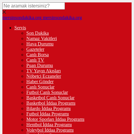
mersinsondakika.org
mersinsondakika.org
Servis
Son Dakika
Namaz Vakitleri
Hava Durumu
Gazeteler
Canlı Borsa
Canlı TV
Puan Durumu
TV Yayın Akışları
Nöbetçi Eczaneler
Haber Gönder
Canlı Sonuçlar
Futbol Canlı Sonuçlar
Basketbol Canlı Sonuçlar
Basketbol İddaa Programı
Bilardo İddaa Programı
Futbol İddaa Programı
Motor Sporları İddaa Programı
Hentbol İddaa Programı
Voleybol İddaa Programı