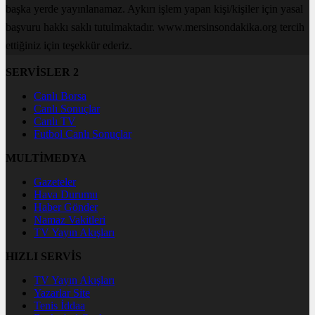
başka yerde yayınlanamaz. Aykırı işlem yapan kişi/kişiler için yasal
başvuru hakkı saklı tutulmaktadır. www.mersinsondakika.org tercih
ettiğiniz için teşekkür ederiz.
SERVİSLER 2
Canlı Borsa
Canlı Sonuçlar
Canlı TV
Futbol Canlı Sonuçlar
MULTİMEDYA
Gazeteler
Hava Durumu
Haber Gönder
Namaz Vakitleri
TV Yayın Akışları
HIZLI SERVİS
TV Yayın Akışları
Yazarlar Site
Tenis İddaa