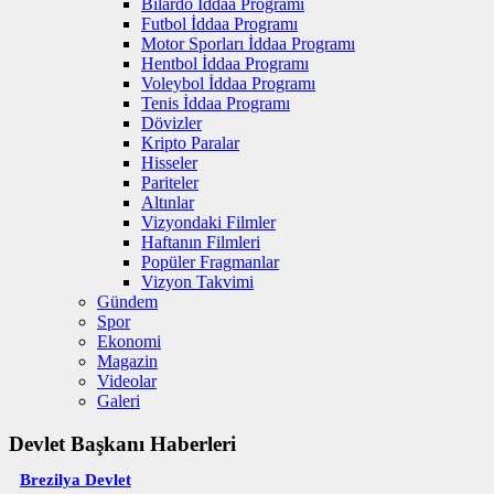
Bilardo İddaa Programı
Futbol İddaa Programı
Motor Sporları İddaa Programı
Hentbol İddaa Programı
Voleybol İddaa Programı
Tenis İddaa Programı
Dövizler
Kripto Paralar
Hisseler
Pariteler
Altınlar
Vizyondaki Filmler
Haftanın Filmleri
Popüler Fragmanlar
Vizyon Takvimi
Gündem
Spor
Ekonomi
Magazin
Videolar
Galeri
Devlet Başkanı Haberleri
Brezilya Devlet