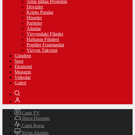
Tenis İddaa Programı
Dövizler
Kripto Paralar
Hisseler
Pariteler
Altınlar
Vizyondaki Filmler
Haftanın Filmleri
Popüler Fragmanlar
Vizyon Takvimi
Gündem
Spor
Ekonomi
Magazin
Videolar
Galeri
Canlı TV
Hava Durumu
Canlı Borsa
Yayın Akışları