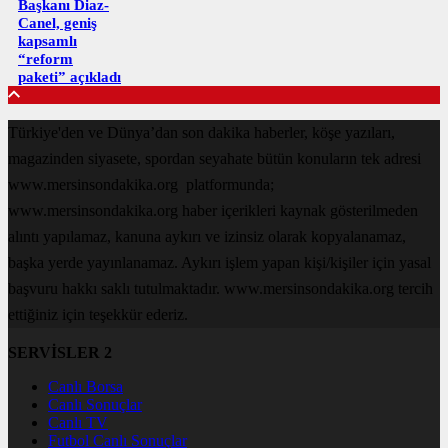
Başkanı Diaz-
Canel, geniş
kapsamlı
“reform
paketi” açıkladı
Türkiye'den ve Dünya’dan son dakika haberler, köşe yazıları,
magazinden siyasete, spordan seyahate bütün konuların tek adresi
www.mersinsondakika.org platformunda;
www.mersinsondakika.org haber içerikleri kaynak gösterilmeden
alıntı yapılamaz, kanuna aykırı ve izinsiz olarak kopyalanamaz,
başka yerde yayınlanamaz. Aykırı işlem yapan kişi/kişiler için yasal
başvuru hakkı saklı tutulmaktadır. www.mersinsondakika.org tercih
ettiğiniz için teşekkür ederiz.
SERVİSLER 2
Canlı Borsa
Canlı Sonuçlar
Canlı TV
Futbol Canlı Sonuçlar