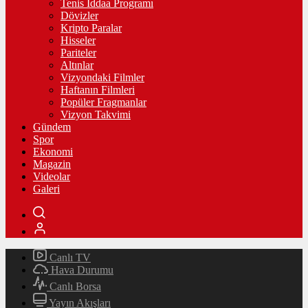
Tenis İddaa Programı
Dövizler
Kripto Paralar
Hisseler
Pariteler
Altınlar
Vizyondaki Filmler
Haftanın Filmleri
Popüler Fragmanlar
Vizyon Takvimi
Gündem
Spor
Ekonomi
Magazin
Videolar
Galeri
Canlı TV
Hava Durumu
Canlı Borsa
Yayın Akışları