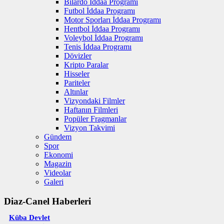
Bilardo İddaa Programı
Futbol İddaa Programı
Motor Sporları İddaa Programı
Hentbol İddaa Programı
Voleybol İddaa Programı
Tenis İddaa Programı
Dövizler
Kripto Paralar
Hisseler
Pariteler
Altınlar
Vizyondaki Filmler
Haftanın Filmleri
Popüler Fragmanlar
Vizyon Takvimi
Gündem
Spor
Ekonomi
Magazin
Videolar
Galeri
Diaz-Canel Haberleri
Küba Devlet