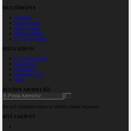
MULTİMEDYA
Gazeteler
Hava Durumu
Haber Gönder
Namaz Vakitleri
TV Yayın Akışları
HIZLI SERVİS
TV Yayın Akışları
Yazarlar Site
Tenis İddaa
Basketbol Canlı
AMP
BÜLTEN ABONELİĞİ
+
Bu web sitesinden haber ve ebülten almak istiyorum
BİZİ TAKİP ET