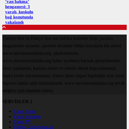
‘yan bakma’
hengamesi: 3
yaralı, kuşkulu
bağ konutunda
yakalandı
Türkiye'den ve Dünya’dan son dakika haberler, köşe yazıları,
magazinden siyasete, spordan seyahate bütün konuların tek adresi
www.mersinsondakika.org platformunda;
www.mersinsondakika.org haber içerikleri kaynak gösterilmeden
alıntı yapılamaz, kanuna aykırı ve izinsiz olarak kopyalanamaz,
başka yerde yayınlanamaz. Aykırı işlem yapan kişi/kişiler için yasal
başvuru hakkı saklı tutulmaktadır. www.mersinsondakika.org tercih
ettiğiniz için teşekkür ederiz.
SERVİSLER 2
Canlı Borsa
Canlı Sonuçlar
Canlı TV
Futbol Canlı Sonuçlar