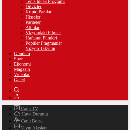
Tenis İddaa Programı
Dövizler
Kripto Paralar
Hisseler
Pariteler
Altınlar
Vizyondaki Filmler
Haftanın Filmleri
Popüler Fragmanlar
Vizyon Takvimi
Gündem
Spor
Ekonomi
Magazin
Videolar
Galeri
Canlı TV
Hava Durumu
Canlı Borsa
Yayın Akışları