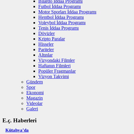
Bilardo İddaa Programı
Futbol İddaa Programı
Motor Sporları İddaa Programı
Hentbol İddaa Programı
Voleybol İddaa Programı
Tenis İddaa Programı
Dövizler
Kripto Paralar
Hisseler
Pariteler
Altınlar
Vizyondaki Filmler
Haftanın Filmleri
Popüler Fragmanlar
Vizyon Takvimi
Gündem
Spor
Ekonomi
Magazin
Videolar
Galeri
E.ç. Haberleri
Kütahya’da