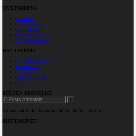
MULTİMEDYA
Gazeteler
Hava Durumu
Haber Gönder
Namaz Vakitleri
TV Yayın Akışları
HIZLI SERVİS
TV Yayın Akışları
Yazarlar Site
Tenis İddaa
Basketbol Canlı
AMP
BÜLTEN ABONELİĞİ
+
Bu web sitesinden haber ve ebülten almak istiyorum
BİZİ TAKİP ET