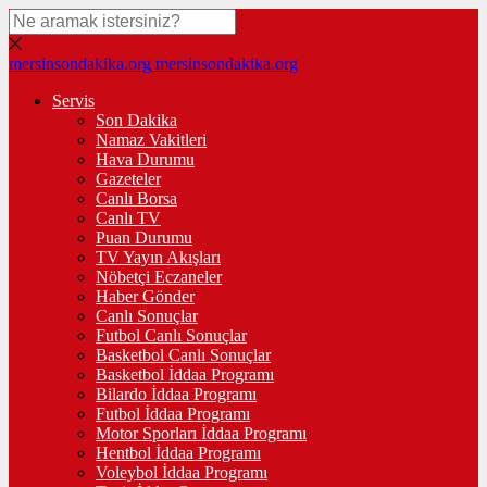
mersinsondakika.org
mersinsondakika.org
Servis
Son Dakika
Namaz Vakitleri
Hava Durumu
Gazeteler
Canlı Borsa
Canlı TV
Puan Durumu
TV Yayın Akışları
Nöbetçi Eczaneler
Haber Gönder
Canlı Sonuçlar
Futbol Canlı Sonuçlar
Basketbol Canlı Sonuçlar
Basketbol İddaa Programı
Bilardo İddaa Programı
Futbol İddaa Programı
Motor Sporları İddaa Programı
Hentbol İddaa Programı
Voleybol İddaa Programı