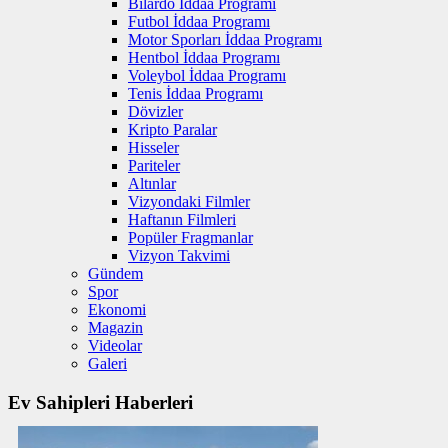
Bilardo İddaa Programı
Futbol İddaa Programı
Motor Sporları İddaa Programı
Hentbol İddaa Programı
Voleybol İddaa Programı
Tenis İddaa Programı
Dövizler
Kripto Paralar
Hisseler
Pariteler
Altınlar
Vizyondaki Filmler
Haftanın Filmleri
Popüler Fragmanlar
Vizyon Takvimi
Gündem
Spor
Ekonomi
Magazin
Videolar
Galeri
Ev Sahipleri Haberleri