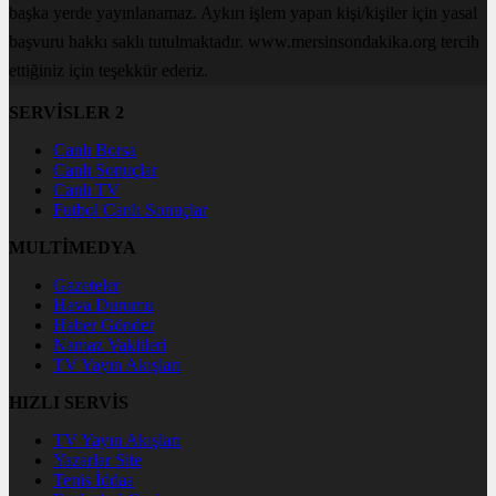
başka yerde yayınlanamaz. Aykırı işlem yapan kişi/kişiler için yasal
başvuru hakkı saklı tutulmaktadır. www.mersinsondakika.org tercih
ettiğiniz için teşekkür ederiz.
SERVİSLER 2
Canlı Borsa
Canlı Sonuçlar
Canlı TV
Futbol Canlı Sonuçlar
MULTİMEDYA
Gazeteler
Hava Durumu
Haber Gönder
Namaz Vakitleri
TV Yayın Akışları
HIZLI SERVİS
TV Yayın Akışları
Yazarlar Site
Tenis İddaa