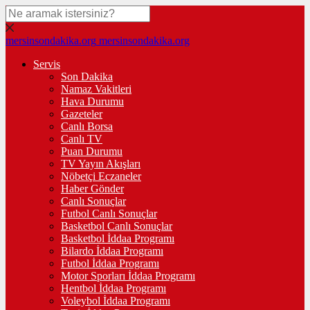
mersinsondakika.org
mersinsondakika.org
Servis
Son Dakika
Namaz Vakitleri
Hava Durumu
Gazeteler
Canlı Borsa
Canlı TV
Puan Durumu
TV Yayın Akışları
Nöbetçi Eczaneler
Haber Gönder
Canlı Sonuçlar
Futbol Canlı Sonuçlar
Basketbol Canlı Sonuçlar
Basketbol İddaa Programı
Bilardo İddaa Programı
Futbol İddaa Programı
Motor Sporları İddaa Programı
Hentbol İddaa Programı
Voleybol İddaa Programı