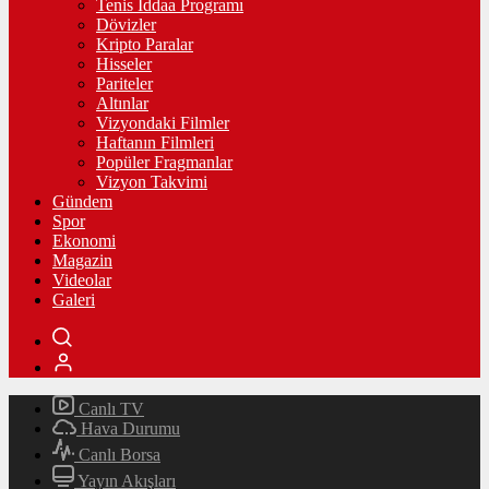
Tenis İddaa Programı
Dövizler
Kripto Paralar
Hisseler
Pariteler
Altınlar
Vizyondaki Filmler
Haftanın Filmleri
Popüler Fragmanlar
Vizyon Takvimi
Gündem
Spor
Ekonomi
Magazin
Videolar
Galeri
Canlı TV
Hava Durumu
Canlı Borsa
Yayın Akışları