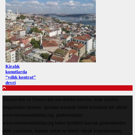
Kiralık
konutlarda
“yıllık kontrat”
devri
Türkiye'den ve Dünya’dan son dakika haberler, köşe yazıları,
magazinden siyasete, spordan seyahate bütün konuların tek adresi
www.mersinsondakika.org platformunda;
www.mersinsondakika.org haber içerikleri kaynak gösterilmeden
alıntı yapılamaz, kanuna aykırı ve izinsiz olarak kopyalanamaz,