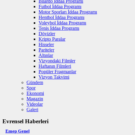
Bilardo İddaa Programı
Futbol İddaa Programı
Motor Sporları İddaa Programı
Hentbol İddaa Programı
Voleybol İddaa Programı
Tenis İddaa Programı
Dövizler
Kripto Paralar
Hisseler
Pariteler
Altınlar
Vizyondaki Filmler
Haftanın Filmleri
Popüler Fragmanlar
Vizyon Takvimi
Gündem
Spor
Ekonomi
Magazin
Videolar
Galeri
Evrensel Haberleri
Emep Genel