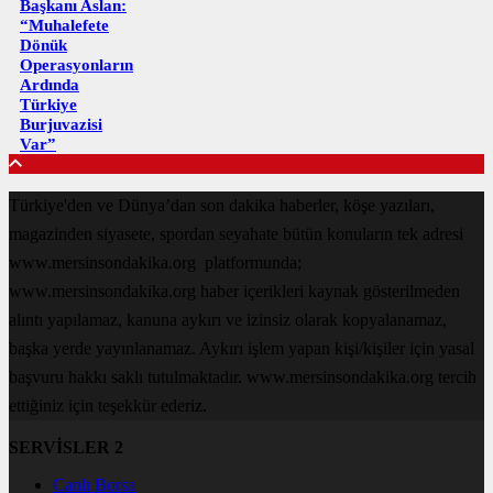
Başkanı Aslan:
“Muhalefete
Dönük
Operasyonların
Ardında
Türkiye
Burjuvazisi
Var”
Türkiye'den ve Dünya’dan son dakika haberler, köşe yazıları,
magazinden siyasete, spordan seyahate bütün konuların tek adresi
www.mersinsondakika.org platformunda;
www.mersinsondakika.org haber içerikleri kaynak gösterilmeden
alıntı yapılamaz, kanuna aykırı ve izinsiz olarak kopyalanamaz,
başka yerde yayınlanamaz. Aykırı işlem yapan kişi/kişiler için yasal
başvuru hakkı saklı tutulmaktadır. www.mersinsondakika.org tercih
ettiğiniz için teşekkür ederiz.
SERVİSLER 2
Canlı Borsa