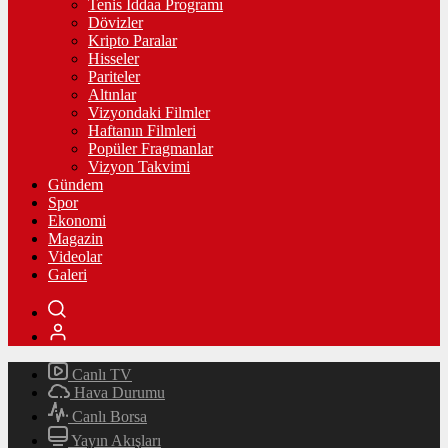
Tenis İddaa Programı
Dövizler
Kripto Paralar
Hisseler
Pariteler
Altınlar
Vizyondaki Filmler
Haftanın Filmleri
Popüler Fragmanlar
Vizyon Takvimi
Gündem
Spor
Ekonomi
Magazin
Videolar
Galeri
Canlı TV
Hava Durumu
Canlı Borsa
Yayın Akışları