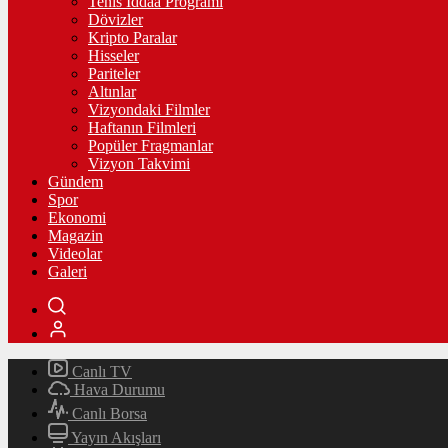
Tenis İddaa Programı
Dövizler
Kripto Paralar
Hisseler
Pariteler
Altınlar
Vizyondaki Filmler
Haftanın Filmleri
Popüler Fragmanlar
Vizyon Takvimi
Gündem
Spor
Ekonomi
Magazin
Videolar
Galeri
Canlı TV
Hava Durumu
Canlı Borsa
Yayın Akışları