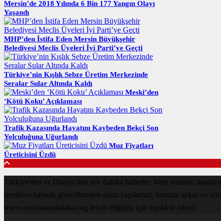
Mersin’de 2018 Yılında 6 Bin 177 Yangın Olayı
Yaşandı
MHP’den İstifa Eden Mersin Büyükşehir
Belediyesi Meclis Üyeleri İyi Parti’ye Geçti
Türkiye’nin Kışlık Sebze Üretim Merkezinde
Seralar Sular Altında Kaldı
Meski’den
‘Kötü Koku’ Açıklaması
Trafik Kazasında Hayatını Kaybeden Bekçi Son
Yolculuğuna Uğurlandı
Muz Fiyatları
Üreticisini Üzdü
Türkiye'den ve Dünya’dan son dakika haberler, köşe yazıları, maga
içerikleri kaynak gösterilmeden alıntı yapılamaz, kanuna aykırı ve izi
www.mersinsondakika.org tercih ettiğiniz için teşekkür ederiz.