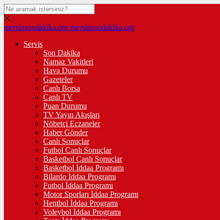
mersinsondakika.org
mersinsondakika.org
Servis
Son Dakika
Namaz Vakitleri
Hava Durumu
Gazeteler
Canlı Borsa
Canlı TV
Puan Durumu
TV Yayın Akışları
Nöbetçi Eczaneler
Haber Gönder
Canlı Sonuçlar
Futbol Canlı Sonuçlar
Basketbol Canlı Sonuçlar
Basketbol İddaa Programı
Bilardo İddaa Programı
Futbol İddaa Programı
Motor Sporları İddaa Programı
Hentbol İddaa Programı
Voleybol İddaa Programı