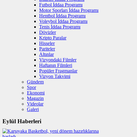
Futbol İddaa Programı
Motor Sporları İddaa Programı
Hentbol İddaa Programı
Voleybol İddaa Programı
Tenis İddaa Programı
Dövizler
Kripto Paralar
Hisseler
Pariteler
Altınlar
Vizyondaki Filmler
Haftanın Filmleri
Popüler Fragmanlar
Vizyon Takvimi
Gündem
Spor
Ekonomi
Magazin
Videolar
Galeri
Eylül Haberleri