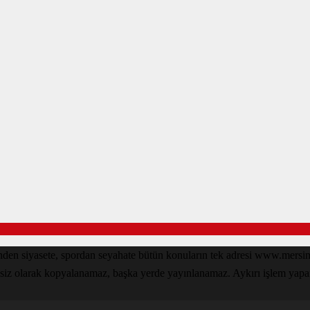
zinden siyasete, spordan seyahate bütün konuların tek adresi www.mer
nsiz olarak kopyalanamaz, başka yerde yayınlanamaz. Aykırı işlem yapan k