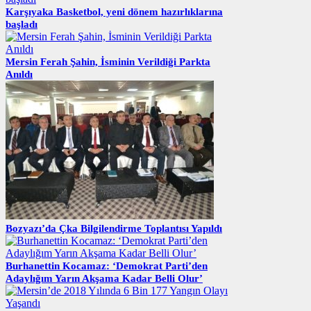
Karşıyaka Basketbol, yeni dönem hazırlıklarına
başladı
Mersin Ferah Şahin, İsminin Verildiği Parkta
Anıldı
Bozyazı’da Çka Bilgilendirme Toplantısı Yapıldı
Burhanettin Kocamaz: ‘Demokrat Parti’den
Adaylığım Yarın Akşama Kadar Belli Olur’