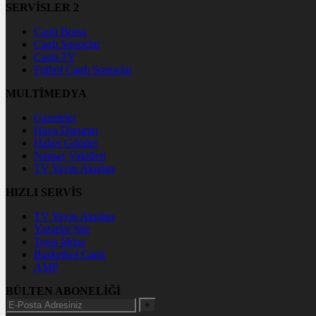
SERVİSLER 2
Canlı Borsa
Canlı Sonuçlar
Canlı TV
Futbol Canlı Sonuçlar
MULTİMEDYA
Gazeteler
Hava Durumu
Haber Gönder
Namaz Vakitleri
TV Yayın Akışları
HIZLI SERVİS
TV Yayın Akışları
Yazarlar Site
Tenis İddaa
Basketbol Canlı
AMP
BÜLTEN ABONELİĞİ
+