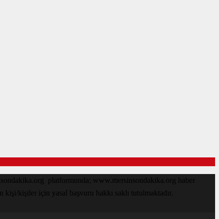
sinsondakika.org platformunda; www.mersinsondakika.org haber
işi/kişiler için yasal başvuru hakkı saklı tutulmaktadır.