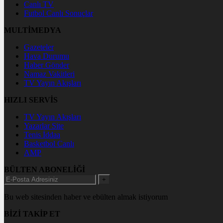
Canlı TV
Futbol Canlı Sonuçlar
MULTİMEDYA
Gazeteler
Hava Durumu
Haber Gönder
Namaz Vakitleri
TV Yayın Akışları
HIZLI SERVİS
TV Yayın Akışları
Yazarlar Site
Tenis İddaa
Basketbol Canlı
AMP
BÜLTEN ABONELİĞİ
+
Bu web sitesinden haber ve ebülten almak istiyorum
BİZİ TAKİP ET