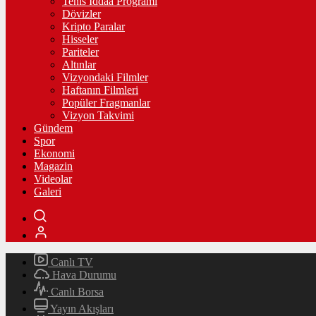
Tenis İddaa Programı
Dövizler
Kripto Paralar
Hisseler
Pariteler
Altınlar
Vizyondaki Filmler
Haftanın Filmleri
Popüler Fragmanlar
Vizyon Takvimi
Gündem
Spor
Ekonomi
Magazin
Videolar
Galeri
Canlı TV
Hava Durumu
Canlı Borsa
Yayın Akışları