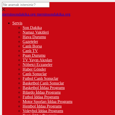
mersinsondakika.org
mersinsondakika.org
Servis
Son Dakika
Namaz Vakitleri
Hava Durumu
Gazeteler
Canlı Borsa
Canlı TV
Puan Durumu
TV Yayın Akışları
Nöbetçi Eczaneler
Haber Gönder
Canlı Sonuçlar
Futbol Canlı Sonuçlar
Basketbol Canlı Sonuçlar
Basketbol İddaa Programı
Bilardo İddaa Programı
Futbol İddaa Programı
Motor Sporları İddaa Programı
Hentbol İddaa Programı
Voleybol İddaa Programı