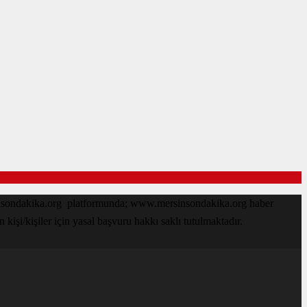
sinsondakika.org platformunda; www.mersinsondakika.org haber
işi/kişiler için yasal başvuru hakkı saklı tutulmaktadır.