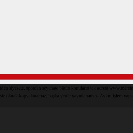
zinden siyasete, spordan seyahate bütün konuların tek adresi www.mer
nsiz olarak kopyalanamaz, başka yerde yayınlanamaz. Aykırı işlem yapan k