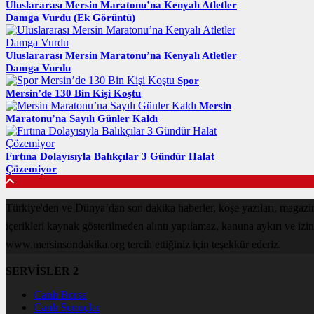
Uluslararası Mersin Maratonu’na Kenyalı Atletler
Damga Vurdu (Ek Görüntü)
Uluslararası Mersin Maratonu’na Kenyalı Atletler
Damga Vurdu
Spor
Mersin’de 130 Bin Kişi Koştu
Mersin
Maratonu’na Sayılı Günler Kaldı
Fırtına Dolayısıyla Balıkçılar 3 Gündür Halat
Çözemiyor
Türkiye'den ve Dünya’dan son dakika haberler, köşe yazıları, maga
içerikleri kaynak gösterilmeden alıntı yapılamaz, kanuna aykırı ve izi
www.mersinsondakika.org tercih ettiğiniz için teşekkür ederiz.
SERVİSLER 2
Canlı Borsa
Canlı Sonuçlar