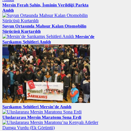
Mersin Ferah Şahin, İsminin Verildiği Parkta
Anıldı
Suyun Ortasında Mahsur Kalan Otomobilin
Sürücüsü Kurtarıldı
Mersin’de
Sarıkamış Şehitleri Anıldı
Sarıkamış Şehitleri Mersin’de Anıldı
Uluslararası Mersin Maratonu Sona Erdi