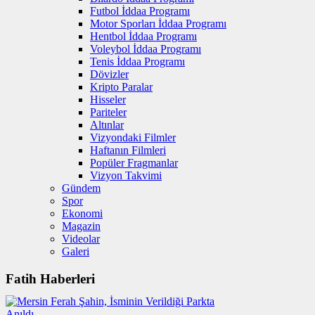
Futbol İddaa Programı
Motor Sporları İddaa Programı
Hentbol İddaa Programı
Voleybol İddaa Programı
Tenis İddaa Programı
Dövizler
Kripto Paralar
Hisseler
Pariteler
Altınlar
Vizyondaki Filmler
Haftanın Filmleri
Popüler Fragmanlar
Vizyon Takvimi
Gündem
Spor
Ekonomi
Magazin
Videolar
Galeri
Fatih Haberleri