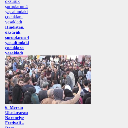
Hindistan,
öksürük
şuruplarını 4
yaş altındaki
çocuklara
yasakladı
6. Mersin
Uluslararası
Narenciye
Festivali –
Dans