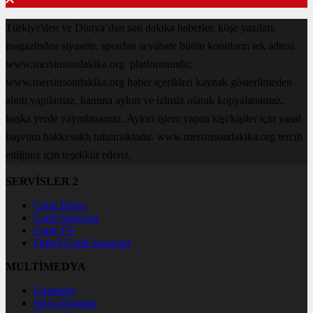
Türkiye'den ve Dünya’dan son dakika haberler, köşe yazıları,
magazinden siyasete, spordan seyahate bütün konuların tek adresi
www.mersinsondakika.org platformunda;
www.mersinsondakika.org haber içerikleri kaynak gösterilmeden
alıntı yapılamaz, kanuna aykırı ve izinsiz olarak kopyalanamaz,
başka yerde yayınlanamaz. Aykırı işlem yapan kişi/kişiler için yasal
başvuru hakkı saklı tutulmaktadır. www.mersinsondakika.org tercih
ettiğiniz için teşekkür ederiz.
SERVİSLER 2
Canlı Borsa
Canlı Sonuçlar
Canlı TV
Futbol Canlı Sonuçlar
MULTİMEDYA
Gazeteler
Hava Durumu