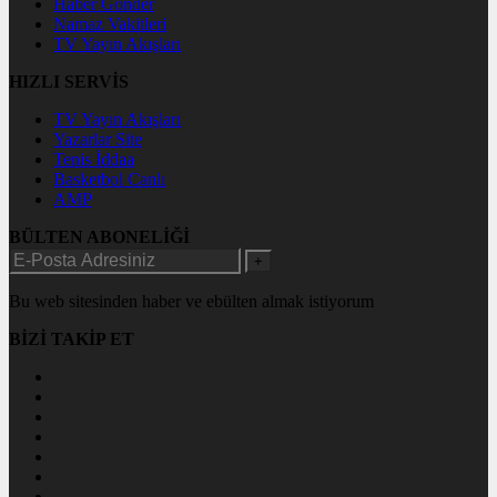
Haber Gönder
Namaz Vakitleri
TV Yayın Akışları
HIZLI SERVİS
TV Yayın Akışları
Yazarlar Site
Tenis İddaa
Basketbol Canlı
AMP
BÜLTEN ABONELİĞİ
+
Bu web sitesinden haber ve ebülten almak istiyorum
BİZİ TAKİP ET