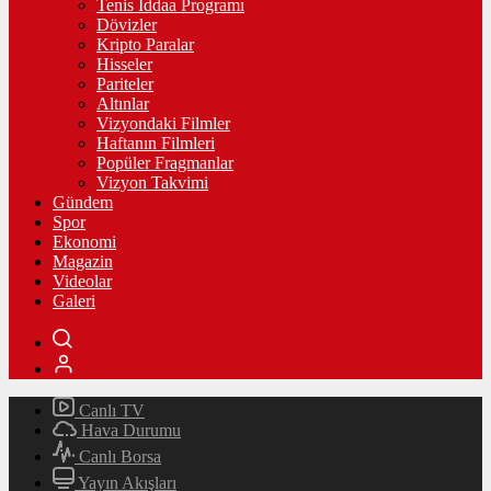
Tenis İddaa Programı
Dövizler
Kripto Paralar
Hisseler
Pariteler
Altınlar
Vizyondaki Filmler
Haftanın Filmleri
Popüler Fragmanlar
Vizyon Takvimi
Gündem
Spor
Ekonomi
Magazin
Videolar
Galeri
Canlı TV
Hava Durumu
Canlı Borsa
Yayın Akışları