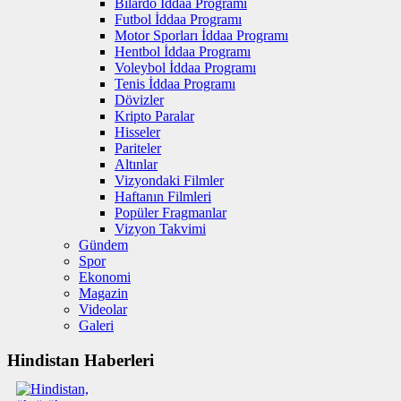
Bilardo İddaa Programı
Futbol İddaa Programı
Motor Sporları İddaa Programı
Hentbol İddaa Programı
Voleybol İddaa Programı
Tenis İddaa Programı
Dövizler
Kripto Paralar
Hisseler
Pariteler
Altınlar
Vizyondaki Filmler
Haftanın Filmleri
Popüler Fragmanlar
Vizyon Takvimi
Gündem
Spor
Ekonomi
Magazin
Videolar
Galeri
Hindistan Haberleri