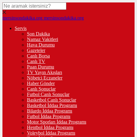
mersinsondakika.org
mersinsondakika.org
Servis
Son Dakika
Namaz Vakitleri
Hava Durumu
Gazeteler
Canlı Borsa
Canlı TV
Puan Durumu
TV Yayın Akışları
Nöbetçi Eczaneler
Haber Gönder
Canlı Sonuçlar
Futbol Canlı Sonuçlar
Basketbol Canlı Sonuçlar
Basketbol İddaa Programı
Bilardo İddaa Programı
Futbol İddaa Programı
Motor Sporları İddaa Programı
Hentbol İddaa Programı
Voleybol İddaa Programı