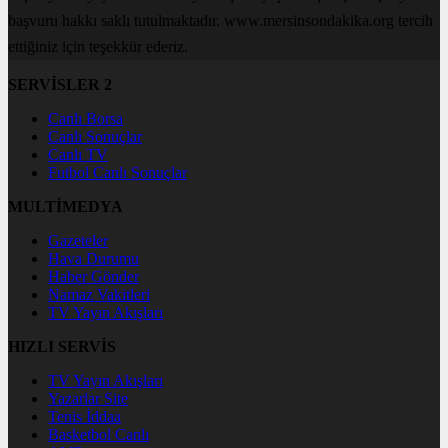
başvuru hakkı saklı tutulmaktadır. www.mersinsondakika.org tercih
ettiğiniz için teşekkür ederiz.
SERVİSLER 2
Canlı Borsa
Canlı Sonuçlar
Canlı TV
Futbol Canlı Sonuçlar
MULTİMEDYA
Gazeteler
Hava Durumu
Haber Gönder
Namaz Vakitleri
TV Yayın Akışları
HIZLI SERVİS
TV Yayın Akışları
Yazarlar Site
Tenis İddaa
Basketbol Canlı