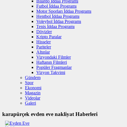
Bilardo İddaa Programı
Futbol İddaa Programı
Motor Sporları İddaa Programı
Hentbol İddaa Programı
Voleybol İddaa Programı
Tenis İddaa Programı
Dövizler
Kripto Paralar
Hisseler
Pariteler
Altınlar
Vizyondaki Filmler
Haftanın Filmleri
Popüler Fragmanlar
Vizyon Takvimi
Gündem
Spor
Ekonomi
Magazin
Videolar
Galeri
karapürçek evden eve nakliyat Haberleri