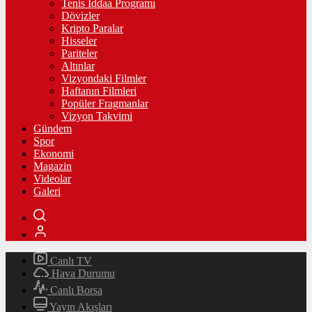
Tenis İddaa Programı
Dövizler
Kripto Paralar
Hisseler
Pariteler
Altınlar
Vizyondaki Filmler
Haftanın Filmleri
Popüler Fragmanlar
Vizyon Takvimi
Gündem
Spor
Ekonomi
Magazin
Videolar
Galeri
Canlı TV
Hava Durumu
Canlı Borsa
Yayın Akışları