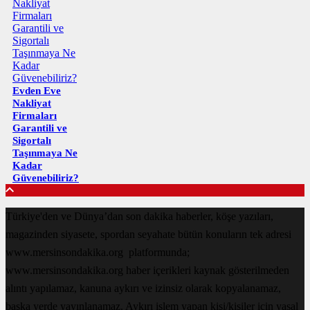
Evden Eve
Nakliyat
Firmaları
Garantili ve
Sigortalı
Taşınmaya Ne
Kadar
Güvenebiliriz?
Türkiye'den ve Dünya’dan son dakika haberler, köşe yazıları,
magazinden siyasete, spordan seyahate bütün konuların tek adresi
www.mersinsondakika.org platformunda;
www.mersinsondakika.org haber içerikleri kaynak gösterilmeden
alıntı yapılamaz, kanuna aykırı ve izinsiz olarak kopyalanamaz,
başka yerde yayınlanamaz. Aykırı işlem yapan kişi/kişiler için yasal