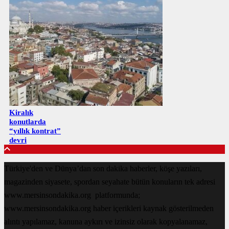
Kiralık
konutlarda
“yıllık kontrat”
devri
Türkiye'den ve Dünya’dan son dakika haberler, köşe yazıları,
magazinden siyasete, spordan seyahate bütün konuların tek adresi
www.mersinsondakika.org platformunda;
www.mersinsondakika.org haber içerikleri kaynak gösterilmeden
alıntı yapılamaz, kanuna aykırı ve izinsiz olarak kopyalanamaz,