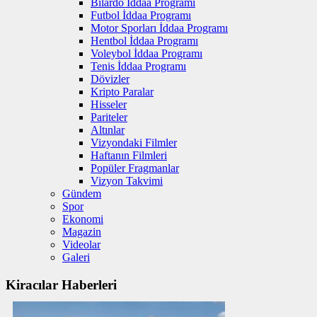
Bilardo İddaa Programı
Futbol İddaa Programı
Motor Sporları İddaa Programı
Hentbol İddaa Programı
Voleybol İddaa Programı
Tenis İddaa Programı
Dövizler
Kripto Paralar
Hisseler
Pariteler
Altınlar
Vizyondaki Filmler
Haftanın Filmleri
Popüler Fragmanlar
Vizyon Takvimi
Gündem
Spor
Ekonomi
Magazin
Videolar
Galeri
Kiracılar Haberleri