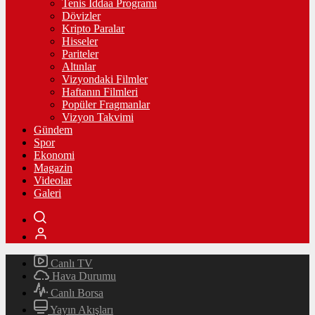
Tenis İddaa Programı
Dövizler
Kripto Paralar
Hisseler
Pariteler
Altınlar
Vizyondaki Filmler
Haftanın Filmleri
Popüler Fragmanlar
Vizyon Takvimi
Gündem
Spor
Ekonomi
Magazin
Videolar
Galeri
Canlı TV
Hava Durumu
Canlı Borsa
Yayın Akışları