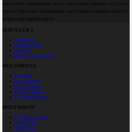
başka yerde yayınlanamaz. Aykırı işlem yapan kişi/kişiler için yasal
başvuru hakkı saklı tutulmaktadır. www.mersinsondakika.org tercih
ettiğiniz için teşekkür ederiz.
SERVİSLER 2
Canlı Borsa
Canlı Sonuçlar
Canlı TV
Futbol Canlı Sonuçlar
MULTİMEDYA
Gazeteler
Hava Durumu
Haber Gönder
Namaz Vakitleri
TV Yayın Akışları
HIZLI SERVİS
TV Yayın Akışları
Yazarlar Site
Tenis İddaa