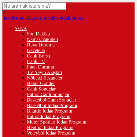
mersinsondakika.org
mersinsondakika.org
Servis
Son Dakika
Namaz Vakitleri
Hava Durumu
Gazeteler
Canlı Borsa
Canlı TV
Puan Durumu
TV Yayın Akışları
Nöbetçi Eczaneler
Haber Gönder
Canlı Sonuçlar
Futbol Canlı Sonuçlar
Basketbol Canlı Sonuçlar
Basketbol İddaa Programı
Bilardo İddaa Programı
Futbol İddaa Programı
Motor Sporları İddaa Programı
Hentbol İddaa Programı
Voleybol İddaa Programı