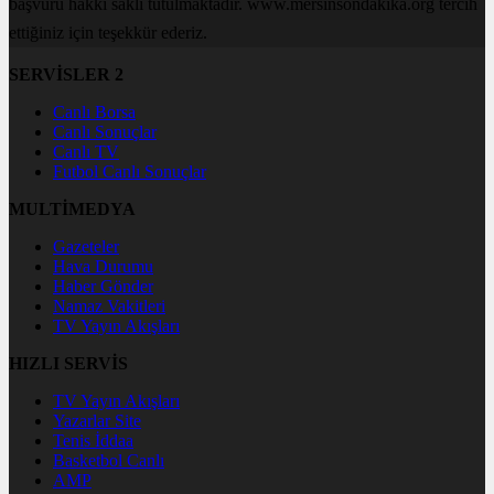
başvuru hakkı saklı tutulmaktadır. www.mersinsondakika.org tercih
ettiğiniz için teşekkür ederiz.
SERVİSLER 2
Canlı Borsa
Canlı Sonuçlar
Canlı TV
Futbol Canlı Sonuçlar
MULTİMEDYA
Gazeteler
Hava Durumu
Haber Gönder
Namaz Vakitleri
TV Yayın Akışları
HIZLI SERVİS
TV Yayın Akışları
Yazarlar Site
Tenis İddaa
Basketbol Canlı
AMP