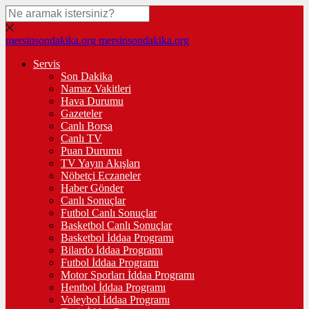
mersinsondakika.org
mersinsondakika.org
Servis
Son Dakika
Namaz Vakitleri
Hava Durumu
Gazeteler
Canlı Borsa
Canlı TV
Puan Durumu
TV Yayın Akışları
Nöbetçi Eczaneler
Haber Gönder
Canlı Sonuçlar
Futbol Canlı Sonuçlar
Basketbol Canlı Sonuçlar
Basketbol İddaa Programı
Bilardo İddaa Programı
Futbol İddaa Programı
Motor Sporları İddaa Programı
Hentbol İddaa Programı
Voleybol İddaa Programı