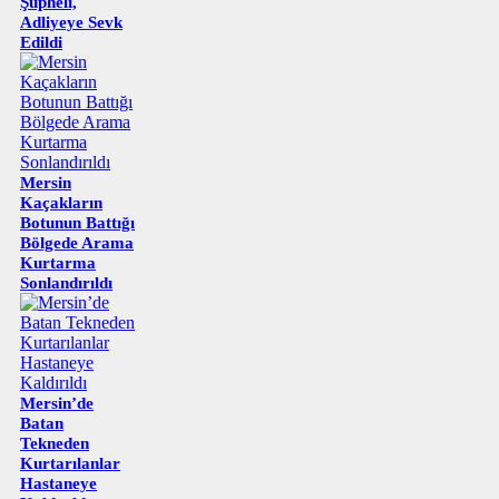
Şüpheli,
Adliyeye Sevk
Edildi
Mersin
Kaçakların
Botunun Battığı
Bölgede Arama
Kurtarma
Sonlandırıldı
Mersin’de
Batan
Tekneden
Kurtarılanlar
Hastaneye