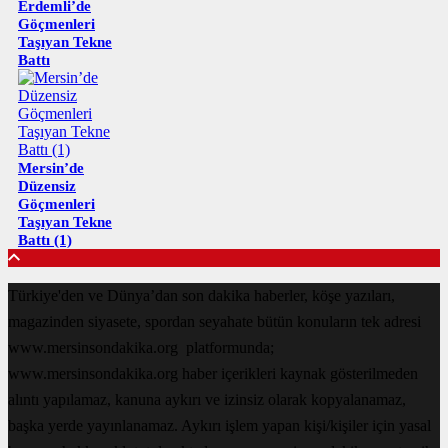
Erdemli’de
Göçmenleri
Taşıyan Tekne
Battı
Mersin’de
Düzensiz
Göçmenleri
Taşıyan Tekne
Battı (1)
Türkiye'den ve Dünya’dan son dakika haberler, köşe yazıları,
magazinden siyasete, spordan seyahate bütün konuların tek adresi
www.mersinsondakika.org platformunda;
www.mersinsondakika.org haber içerikleri kaynak gösterilmeden
alıntı yapılamaz, kanuna aykırı ve izinsiz olarak kopyalanamaz,
başka yerde yayınlanamaz. Aykırı işlem yapan kişi/kişiler için yasal