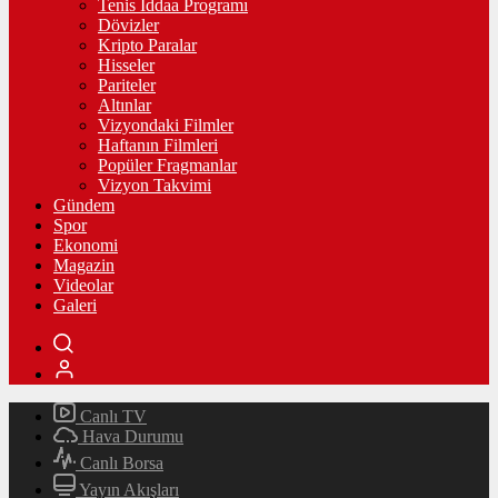
Tenis İddaa Programı
Dövizler
Kripto Paralar
Hisseler
Pariteler
Altınlar
Vizyondaki Filmler
Haftanın Filmleri
Popüler Fragmanlar
Vizyon Takvimi
Gündem
Spor
Ekonomi
Magazin
Videolar
Galeri
Canlı TV
Hava Durumu
Canlı Borsa
Yayın Akışları