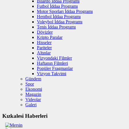
Bilardo İddaa Programı
Futbol İddaa Programı
Motor Sporları İddaa Programı
Hentbol İddaa Programı
Voleybol İddaa Programı
Tenis İddaa Programı
Dövizler
Kripto Paralar
Hisseler
Pariteler
Altınlar
Vizyondaki Filmler
Haftanın Filmleri
Popüler Fragmanlar
Vizyon Takvimi
Gündem
Spor
Ekonomi
Magazin
Videolar
Galeri
Kızkalesi Haberleri