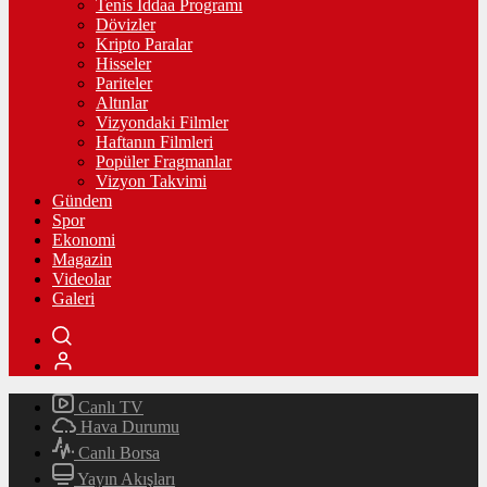
Tenis İddaa Programı
Dövizler
Kripto Paralar
Hisseler
Pariteler
Altınlar
Vizyondaki Filmler
Haftanın Filmleri
Popüler Fragmanlar
Vizyon Takvimi
Gündem
Spor
Ekonomi
Magazin
Videolar
Galeri
Canlı TV
Hava Durumu
Canlı Borsa
Yayın Akışları