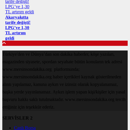
Akaryakıtta
tarife değişti!
LPG’ye 1,30
TL artırım
geldi
Türkiye'den ve Dünya’dan son dakika haberler, köşe yazıları,
magazinden siyasete, spordan seyahate bütün konuların tek adresi
www.mersinsondakika.org platformunda;
www.mersinsondakika.org haber içerikleri kaynak gösterilmeden
alıntı yapılamaz, kanuna aykırı ve izinsiz olarak kopyalanamaz,
başka yerde yayınlanamaz. Aykırı işlem yapan kişi/kişiler için yasal
başvuru hakkı saklı tutulmaktadır. www.mersinsondakika.org tercih
ettiğiniz için teşekkür ederiz.
SERVİSLER 2
Canlı Borsa