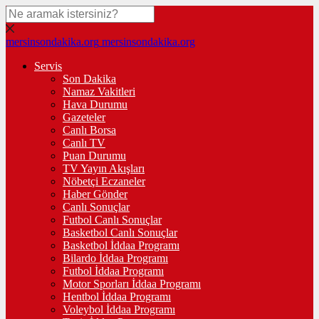
mersinsondakika.org
mersinsondakika.org
Servis
Son Dakika
Namaz Vakitleri
Hava Durumu
Gazeteler
Canlı Borsa
Canlı TV
Puan Durumu
TV Yayın Akışları
Nöbetçi Eczaneler
Haber Gönder
Canlı Sonuçlar
Futbol Canlı Sonuçlar
Basketbol Canlı Sonuçlar
Basketbol İddaa Programı
Bilardo İddaa Programı
Futbol İddaa Programı
Motor Sporları İddaa Programı
Hentbol İddaa Programı
Voleybol İddaa Programı