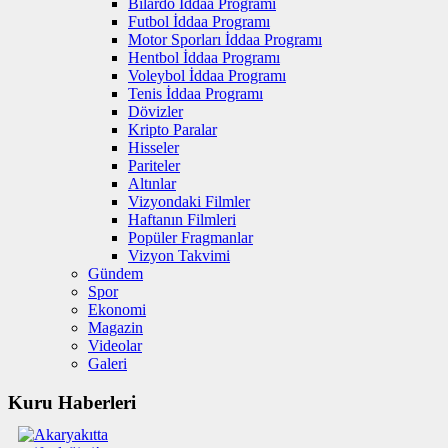
Bilardo İddaa Programı
Futbol İddaa Programı
Motor Sporları İddaa Programı
Hentbol İddaa Programı
Voleybol İddaa Programı
Tenis İddaa Programı
Dövizler
Kripto Paralar
Hisseler
Pariteler
Altınlar
Vizyondaki Filmler
Haftanın Filmleri
Popüler Fragmanlar
Vizyon Takvimi
Gündem
Spor
Ekonomi
Magazin
Videolar
Galeri
Kuru Haberleri