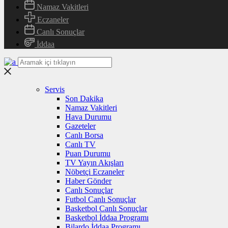
Namaz Vakitleri
Eczaneler
Canlı Sonuçlar
İddaa
Servis
Son Dakika
Namaz Vakitleri
Hava Durumu
Gazeteler
Canlı Borsa
Canlı TV
Puan Durumu
TV Yayın Akışları
Nöbetçi Eczaneler
Haber Gönder
Canlı Sonuçlar
Futbol Canlı Sonuçlar
Basketbol Canlı Sonuçlar
Basketbol İddaa Programı
Bilardo İddaa Programı