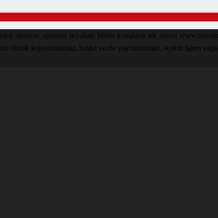
zinden siyasete, spordan seyahate bütün konuların tek adresi www.mer
nsiz olarak kopyalanamaz, başka yerde yayınlanamaz. Aykırı işlem yapan k