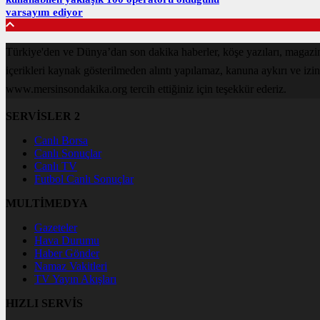
varsayım ediyor
Türkiye'den ve Dünya’dan son dakika haberler, köşe yazıları, maga
içerikleri kaynak gösterilmeden alıntı yapılamaz, kanuna aykırı ve izi
www.mersinsondakika.org tercih ettiğiniz için teşekkür ederiz.
SERVİSLER 2
Canlı Borsa
Canlı Sonuçlar
Canlı TV
Futbol Canlı Sonuçlar
MULTİMEDYA
Gazeteler
Hava Durumu
Haber Gönder
Namaz Vakitleri
TV Yayın Akışları
HIZLI SERVİS