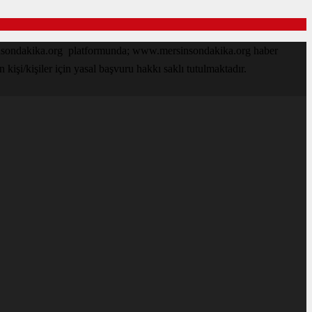
sinsondakika.org platformunda; www.mersinsondakika.org haber
işi/kişiler için yasal başvuru hakkı saklı tutulmaktadır.