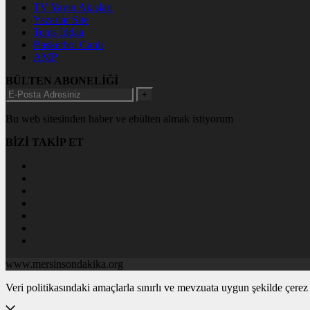
TV Yayın Akışları
Yazarlar Site
Tenis İddaa
Basketbol Canlı
AMP
BÜLTEN ABONELİĞİ
+
Bu web sitesinden haber ve ebülten almak istiyorum
BİZİ TAKİP ET
www.mersinsondakika.org
Veri politikasındaki amaçlarla sınırlı ve mevzuata uygun şekilde çer