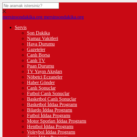
mersinsondakika.org
mersinsondakika.org
Servis
Son Dakika
Namaz Vakitleri
Hava Durumu
Gazeteler
Canlı Borsa
Canlı TV
Puan Durumu
TV Yayın Akışları
Nöbetçi Eczaneler
Haber Gönder
Canlı Sonuçlar
Futbol Canlı Sonuçlar
Basketbol Canlı Sonuçlar
Basketbol İddaa Programı
Bilardo İddaa Programı
Futbol İddaa Programı
Motor Sporları İddaa Programı
Hentbol İddaa Programı
Voleybol İddaa Programı