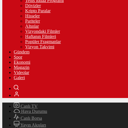
Tenis İddaa Programı
Dövizler
Kripto Paralar
Hisseler
Pariteler
Altınlar
Vizyondaki Filmler
Haftanın Filmleri
Popüler Fragmanlar
Vizyon Takvimi
Gündem
Spor
Ekonomi
Magazin
Videolar
Galeri
Canlı TV
Hava Durumu
Canlı Borsa
Yayın Akışları