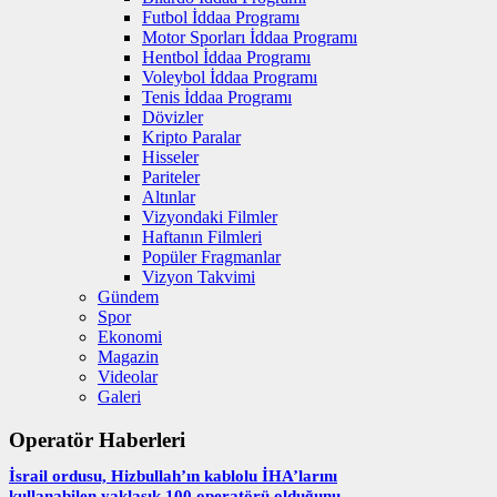
Futbol İddaa Programı
Motor Sporları İddaa Programı
Hentbol İddaa Programı
Voleybol İddaa Programı
Tenis İddaa Programı
Dövizler
Kripto Paralar
Hisseler
Pariteler
Altınlar
Vizyondaki Filmler
Haftanın Filmleri
Popüler Fragmanlar
Vizyon Takvimi
Gündem
Spor
Ekonomi
Magazin
Videolar
Galeri
Operatör Haberleri
İsrail ordusu, Hizbullah’ın kablolu İHA’larını
kullanabilen yaklaşık 100 operatörü olduğunu