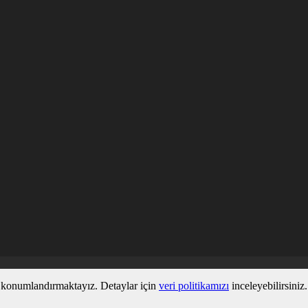
ez konumlandırmaktayız. Detaylar için
veri politikamızı
inceleyebilirsiniz.