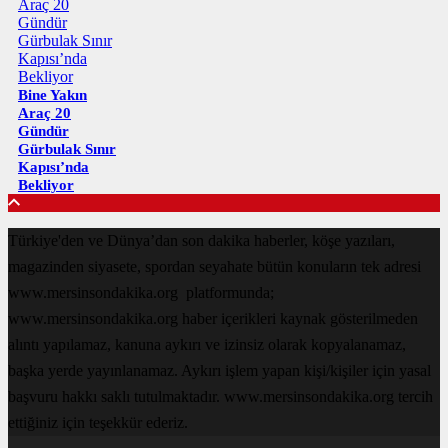
Bine Yakın
Araç 20
Gündür
Gürbulak Sınır
Kapısı’nda
Bekliyor
Türkiye'den ve Dünya’dan son dakika haberler, köşe yazıları,
magazinden siyasete, spordan seyahate bütün konuların tek adresi
www.mersinsondakika.org platformunda;
www.mersinsondakika.org haber içerikleri kaynak gösterilmeden
alıntı yapılamaz, kanuna aykırı ve izinsiz olarak kopyalanamaz,
başka yerde yayınlanamaz. Aykırı işlem yapan kişi/kişiler için yasal
başvuru hakkı saklı tutulmaktadır. www.mersinsondakika.org tercih
ettiğiniz için teşekkür ederiz.