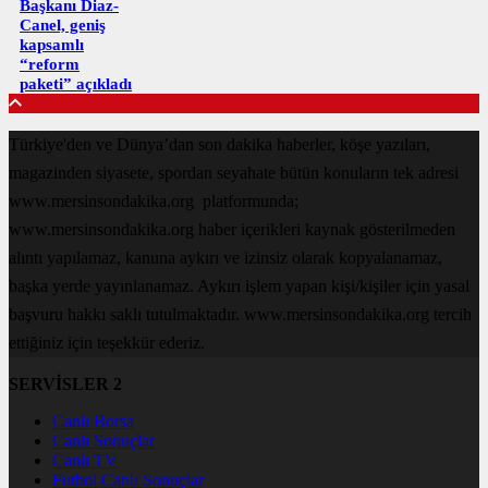
Başkanı Diaz-
Canel, geniş
kapsamlı
“reform
paketi” açıkladı
Türkiye'den ve Dünya’dan son dakika haberler, köşe yazıları,
magazinden siyasete, spordan seyahate bütün konuların tek adresi
www.mersinsondakika.org platformunda;
www.mersinsondakika.org haber içerikleri kaynak gösterilmeden
alıntı yapılamaz, kanuna aykırı ve izinsiz olarak kopyalanamaz,
başka yerde yayınlanamaz. Aykırı işlem yapan kişi/kişiler için yasal
başvuru hakkı saklı tutulmaktadır. www.mersinsondakika.org tercih
ettiğiniz için teşekkür ederiz.
SERVİSLER 2
Canlı Borsa
Canlı Sonuçlar
Canlı TV
Futbol Canlı Sonuçlar