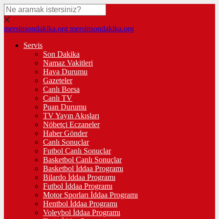
mersinsondakika.org
mersinsondakika.org
Servis
Son Dakika
Namaz Vakitleri
Hava Durumu
Gazeteler
Canlı Borsa
Canlı TV
Puan Durumu
TV Yayın Akışları
Nöbetçi Eczaneler
Haber Gönder
Canlı Sonuçlar
Futbol Canlı Sonuçlar
Basketbol Canlı Sonuçlar
Basketbol İddaa Programı
Bilardo İddaa Programı
Futbol İddaa Programı
Motor Sporları İddaa Programı
Hentbol İddaa Programı
Voleybol İddaa Programı