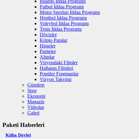
Bilardo İddaa Programı
Futbol İddaa Programı
Motor Sporları İddaa Programı
Hentbol İddaa Programı
Voleybol İddaa Programı
Tenis İddaa Programı
Dövizler
Kripto Paralar
Hisseler
Pariteler
Altınlar
Vizyondaki Filmler
Haftanın Filmleri
Popüler Fragmanlar
Vizyon Takvimi
Gündem
Spor
Ekonomi
Magazin
Videolar
Galeri
Paketi Haberleri
Küba Devlet