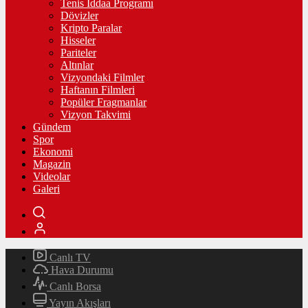
Tenis İddaa Programı
Dövizler
Kripto Paralar
Hisseler
Pariteler
Altınlar
Vizyondaki Filmler
Haftanın Filmleri
Popüler Fragmanlar
Vizyon Takvimi
Gündem
Spor
Ekonomi
Magazin
Videolar
Galeri
Canlı TV
Hava Durumu
Canlı Borsa
Yayın Akışları