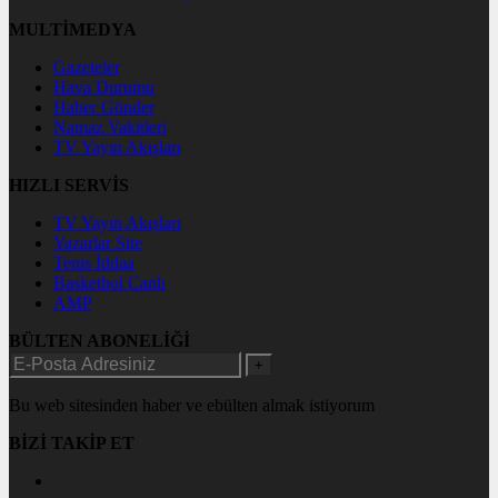
MULTİMEDYA
Gazeteler
Hava Durumu
Haber Gönder
Namaz Vakitleri
TV Yayın Akışları
HIZLI SERVİS
TV Yayın Akışları
Yazarlar Site
Tenis İddaa
Basketbol Canlı
AMP
BÜLTEN ABONELİĞİ
+
Bu web sitesinden haber ve ebülten almak istiyorum
BİZİ TAKİP ET