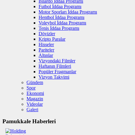
Bilardo İddaa Programı
Futbol İddaa Programı
Motor Sporları İddaa Programı
Hentbol İddaa Programı
Voleybol İddaa Programı
Tenis İddaa Programı
Dövizler
Kripto Paralar
Hisseler
Pariteler
Altınlar
Vizyondaki Filmler
Haftanın Filmleri
Popüler Fragmanlar
Vizyon Takvimi
Gündem
Spor
Ekonomi
Magazin
Videolar
Galeri
Pamukkale Haberleri