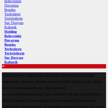
Holding
Bahçesinin
Duvarına
Bomba
Yerleştiren
Teröristlerin
Suç Dosyası
Kabarık
Türkiye'den ve Dünya’dan son dakika haberler, köşe yazıları,
magazinden siyasete, spordan seyahate bütün konuların tek adresi
www.mersinsondakika.org platformunda;
www.mersinsondakika.org haber içerikleri kaynak gösterilmeden
alıntı yapılamaz, kanuna aykırı ve izinsiz olarak kopyalanamaz,
başka yerde yayınlanamaz. Aykırı işlem yapan kişi/kişiler için yasal