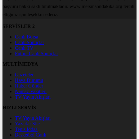
başvuru hakkı saklı tutulmaktadır. www.mersinsondakika.org tercih
ettiğiniz için teşekkür ederiz.
SERVİSLER 2
Canlı Borsa
Canlı Sonuçlar
Canlı TV
Futbol Canlı Sonuçlar
MULTİMEDYA
Gazeteler
Hava Durumu
Haber Gönder
Namaz Vakitleri
TV Yayın Akışları
HIZLI SERVİS
TV Yayın Akışları
Yazarlar Site
Tenis İddaa
Basketbol Canlı