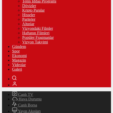
Tenis İddaa Programı
Dövizler
Kripto Paralar
Hisseler
Pariteler
Altınlar
Vizyondaki Filmler
Haftanın Filmleri
Popüler Fragmanlar
Vizyon Takvimi
Gündem
Spor
Ekonomi
Magazin
Videolar
Galeri
Canlı TV
Hava Durumu
Canlı Borsa
Yayın Akışları