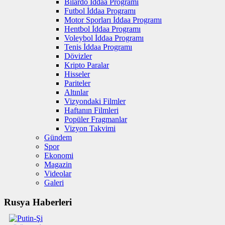
Bilardo İddaa Programı
Futbol İddaa Programı
Motor Sporları İddaa Programı
Hentbol İddaa Programı
Voleybol İddaa Programı
Tenis İddaa Programı
Dövizler
Kripto Paralar
Hisseler
Pariteler
Altınlar
Vizyondaki Filmler
Haftanın Filmleri
Popüler Fragmanlar
Vizyon Takvimi
Gündem
Spor
Ekonomi
Magazin
Videolar
Galeri
Rusya Haberleri