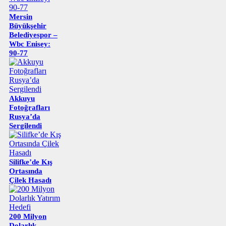
Mersin
Büyükşehir
Belediyespor –
Wbc Enisey:
90-77
Akkuyu
Fotoğrafları
Rusya’da
Sergilendi
Silifke’de Kış
Ortasında
Çilek Hasadı
200 Milyon
Dolarlık