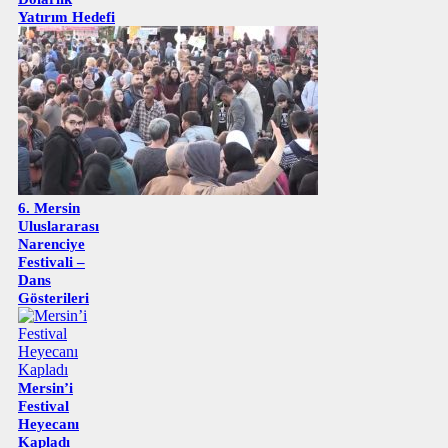
Yatırım Hedefi
6. Mersin
Uluslararası
Narenciye
Festivali –
Dans
Gösterileri
Mersin’i
Festival
Heyecanı
Kapladı