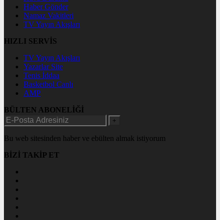
Haber Gönder
Namaz Vakitleri
TV Yayın Akışları
HIZLI SERVİS
TV Yayın Akışları
Yazarlar Site
Tenis İddaa
Basketbol Canlı
AMP
BÜLTEN ABONELİĞİ
+
Bu web sitesinden haber ve ebülten almak istiyorum
BİZİ TAKİP ET