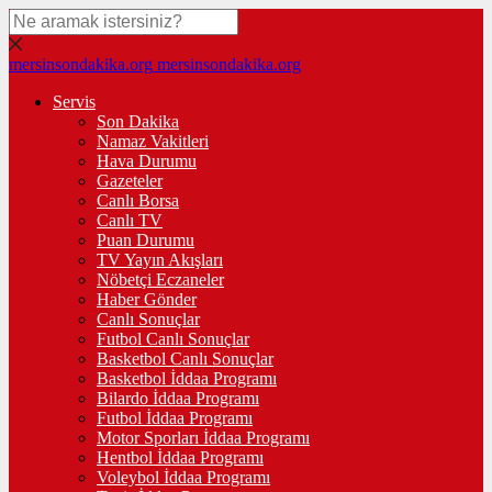
mersinsondakika.org
mersinsondakika.org
Servis
Son Dakika
Namaz Vakitleri
Hava Durumu
Gazeteler
Canlı Borsa
Canlı TV
Puan Durumu
TV Yayın Akışları
Nöbetçi Eczaneler
Haber Gönder
Canlı Sonuçlar
Futbol Canlı Sonuçlar
Basketbol Canlı Sonuçlar
Basketbol İddaa Programı
Bilardo İddaa Programı
Futbol İddaa Programı
Motor Sporları İddaa Programı
Hentbol İddaa Programı
Voleybol İddaa Programı