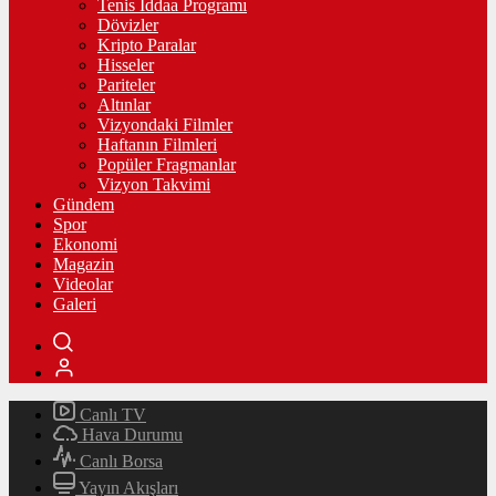
Tenis İddaa Programı
Dövizler
Kripto Paralar
Hisseler
Pariteler
Altınlar
Vizyondaki Filmler
Haftanın Filmleri
Popüler Fragmanlar
Vizyon Takvimi
Gündem
Spor
Ekonomi
Magazin
Videolar
Galeri
Canlı TV
Hava Durumu
Canlı Borsa
Yayın Akışları