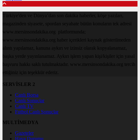
Türkiye'den ve Dünya’dan son dakika haberler, köşe yazıları,
magazinden siyasete, spordan seyahate bütün konuların tek adresi
www.mersinsondakika.org platformunda;
www.mersinsondakika.org haber içerikleri kaynak gösterilmeden
alıntı yapılamaz, kanuna aykırı ve izinsiz olarak kopyalanamaz,
başka yerde yayınlanamaz. Aykırı işlem yapan kişi/kişiler için yasal
başvuru hakkı saklı tutulmaktadır. www.mersinsondakika.org tercih
ettiğiniz için teşekkür ederiz.
SERVİSLER 2
Canlı Borsa
Canlı Sonuçlar
Canlı TV
Futbol Canlı Sonuçlar
MULTİMEDYA
Gazeteler
Hava Durumu