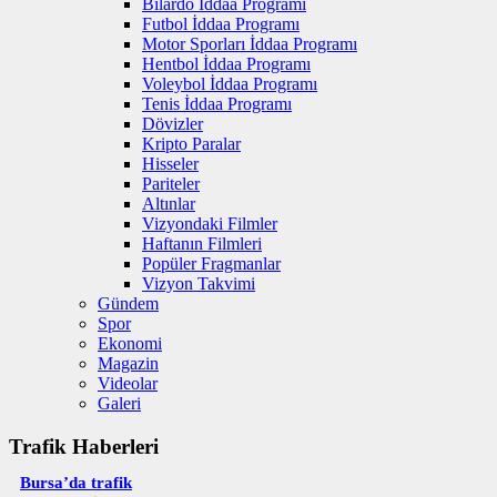
Bilardo İddaa Programı
Futbol İddaa Programı
Motor Sporları İddaa Programı
Hentbol İddaa Programı
Voleybol İddaa Programı
Tenis İddaa Programı
Dövizler
Kripto Paralar
Hisseler
Pariteler
Altınlar
Vizyondaki Filmler
Haftanın Filmleri
Popüler Fragmanlar
Vizyon Takvimi
Gündem
Spor
Ekonomi
Magazin
Videolar
Galeri
Trafik Haberleri
Bursa’da trafik