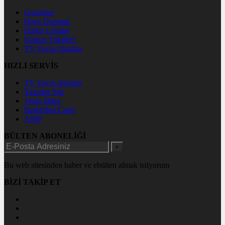
Gazeteler
Hava Durumu
Haber Gönder
Namaz Vakitleri
TV Yayın Akışları
HIZLI SERVİS
TV Yayın Akışları
Yazarlar Site
Tenis İddaa
Basketbol Canlı
AMP
BÜLTEN ABONELİĞİ
+
Bu web sitesinden haber ve ebülten almak istiyorum
BİZİ TAKİP ET