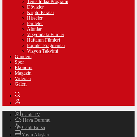
Tenis İddaa Programı
Dövizler
Kripto Paralar
Hisseler
Pariteler
Altınlar
Vizyondaki Filmler
Haftanın Filmleri
Popüler Fragmanlar
Vizyon Takvimi
Gündem
Spor
Ekonomi
Magazin
Videolar
Galeri
Canlı TV
Hava Durumu
Canlı Borsa
Yayın Akışları