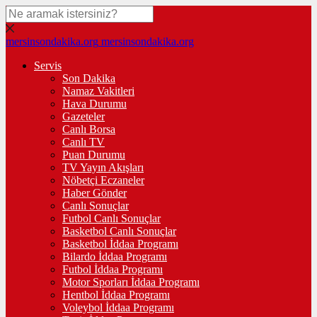
mersinsondakika.org
mersinsondakika.org
Servis
Son Dakika
Namaz Vakitleri
Hava Durumu
Gazeteler
Canlı Borsa
Canlı TV
Puan Durumu
TV Yayın Akışları
Nöbetçi Eczaneler
Haber Gönder
Canlı Sonuçlar
Futbol Canlı Sonuçlar
Basketbol Canlı Sonuçlar
Basketbol İddaa Programı
Bilardo İddaa Programı
Futbol İddaa Programı
Motor Sporları İddaa Programı
Hentbol İddaa Programı
Voleybol İddaa Programı