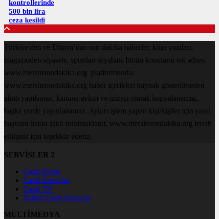
kontrollerinde
500 bin lira
ceza kesildi
Türkiye'den ve Dünya’dan son dakika haberler, köşe yazıları,
magazinden siyasete, spordan seyahate bütün konuların tek adresi
www.mersinsondakika.org platformunda;
www.mersinsondakika.org haber içerikleri kaynak gösterilmeden
alıntı yapılamaz, kanuna aykırı ve izinsiz olarak kopyalanamaz,
başka yerde yayınlanamaz. Aykırı işlem yapan kişi/kişiler için yasal
başvuru hakkı saklı tutulmaktadır. www.mersinsondakika.org tercih
ettiğiniz için teşekkür ederiz.
SERVİSLER 2
Canlı Borsa
Canlı Sonuçlar
Canlı TV
Futbol Canlı Sonuçlar
MULTİMEDYA