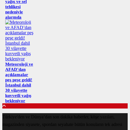
yağış ve sel
tehlikesi
nedeniyle
alarmda
Meteoroloji ve
AFAD’dan
açıklamalar
peş peşe geldi!
İstanbul dahil
30 vilayette
kuvvetli yağış
bekleniyor
Türkiye'den ve Dünya’dan son dakika haberler, köşe yazıları,
magazinden siyasete, spordan seyahate bütün konuların tek adresi