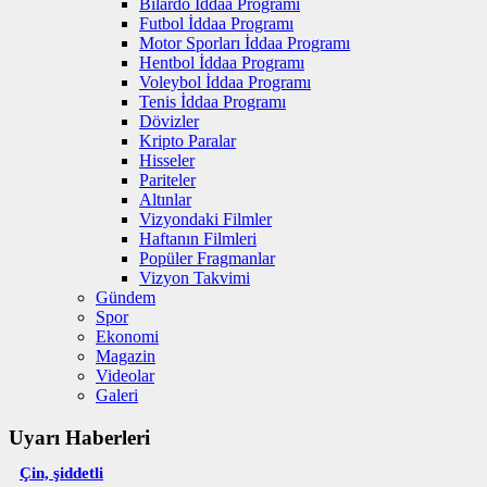
Bilardo İddaa Programı
Futbol İddaa Programı
Motor Sporları İddaa Programı
Hentbol İddaa Programı
Voleybol İddaa Programı
Tenis İddaa Programı
Dövizler
Kripto Paralar
Hisseler
Pariteler
Altınlar
Vizyondaki Filmler
Haftanın Filmleri
Popüler Fragmanlar
Vizyon Takvimi
Gündem
Spor
Ekonomi
Magazin
Videolar
Galeri
Uyarı Haberleri
Çin, şiddetli