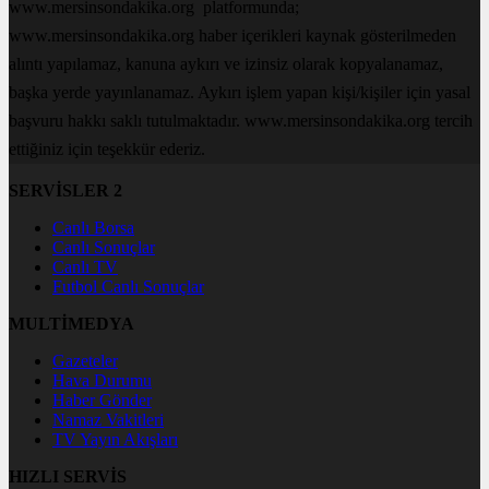
www.mersinsondakika.org platformunda;
www.mersinsondakika.org haber içerikleri kaynak gösterilmeden
alıntı yapılamaz, kanuna aykırı ve izinsiz olarak kopyalanamaz,
başka yerde yayınlanamaz. Aykırı işlem yapan kişi/kişiler için yasal
başvuru hakkı saklı tutulmaktadır. www.mersinsondakika.org tercih
ettiğiniz için teşekkür ederiz.
SERVİSLER 2
Canlı Borsa
Canlı Sonuçlar
Canlı TV
Futbol Canlı Sonuçlar
MULTİMEDYA
Gazeteler
Hava Durumu
Haber Gönder
Namaz Vakitleri
TV Yayın Akışları
HIZLI SERVİS