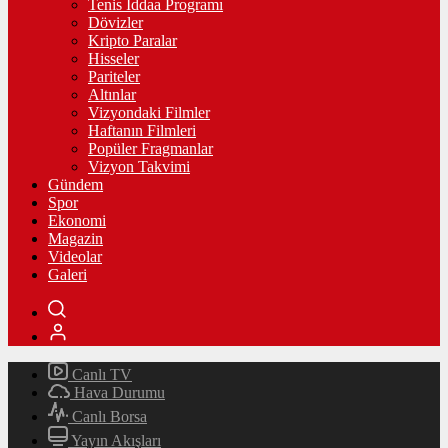
Tenis İddaa Programı
Dövizler
Kripto Paralar
Hisseler
Pariteler
Altınlar
Vizyondaki Filmler
Haftanın Filmleri
Popüler Fragmanlar
Vizyon Takvimi
Gündem
Spor
Ekonomi
Magazin
Videolar
Galeri
Canlı TV
Hava Durumu
Canlı Borsa
Yayın Akışları