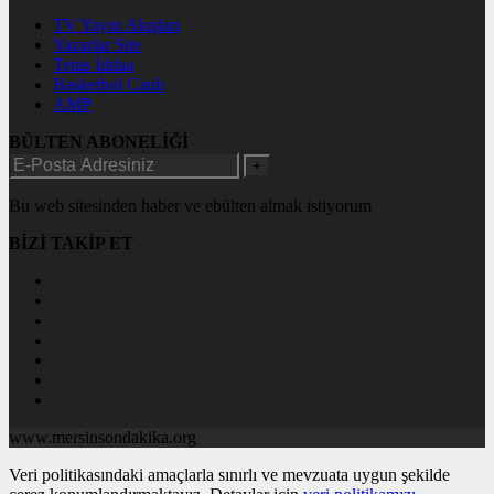
TV Yayın Akışları
Yazarlar Site
Tenis İddaa
Basketbol Canlı
AMP
BÜLTEN ABONELİĞİ
+
Bu web sitesinden haber ve ebülten almak istiyorum
BİZİ TAKİP ET
www.mersinsondakika.org
Veri politikasındaki amaçlarla sınırlı ve mevzuata uygun şekilde