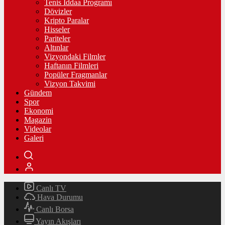
Tenis İddaa Programı
Dövizler
Kripto Paralar
Hisseler
Pariteler
Altınlar
Vizyondaki Filmler
Haftanın Filmleri
Popüler Fragmanlar
Vizyon Takvimi
Gündem
Spor
Ekonomi
Magazin
Videolar
Galeri
Canlı TV
Hava Durumu
Canlı Borsa
Yayın Akışları