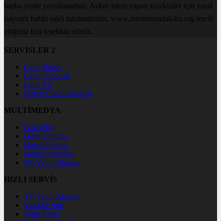
başka yerde yayınlanamaz. Aykırı işlem yapan kişi/kişiler için yasal
başvuru hakkı saklı tutulmaktadır. www.mersinsondakika.org tercih
ettiğiniz için teşekkür ederiz.
SERVİSLER 2
Canlı Borsa
Canlı Sonuçlar
Canlı TV
Futbol Canlı Sonuçlar
MULTİMEDYA
Gazeteler
Hava Durumu
Haber Gönder
Namaz Vakitleri
TV Yayın Akışları
HIZLI SERVİS
TV Yayın Akışları
Yazarlar Site
Tenis İddaa