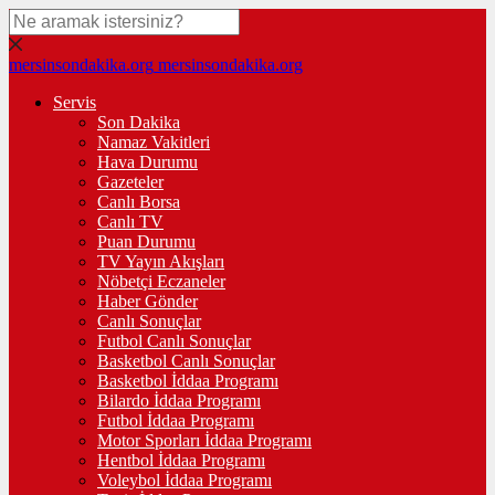
mersinsondakika.org
mersinsondakika.org
Servis
Son Dakika
Namaz Vakitleri
Hava Durumu
Gazeteler
Canlı Borsa
Canlı TV
Puan Durumu
TV Yayın Akışları
Nöbetçi Eczaneler
Haber Gönder
Canlı Sonuçlar
Futbol Canlı Sonuçlar
Basketbol Canlı Sonuçlar
Basketbol İddaa Programı
Bilardo İddaa Programı
Futbol İddaa Programı
Motor Sporları İddaa Programı
Hentbol İddaa Programı
Voleybol İddaa Programı