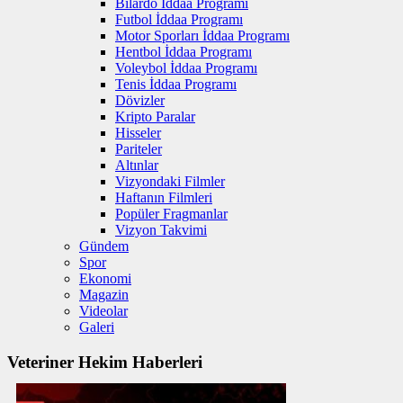
Bilardo İddaa Programı
Futbol İddaa Programı
Motor Sporları İddaa Programı
Hentbol İddaa Programı
Voleybol İddaa Programı
Tenis İddaa Programı
Dövizler
Kripto Paralar
Hisseler
Pariteler
Altınlar
Vizyondaki Filmler
Haftanın Filmleri
Popüler Fragmanlar
Vizyon Takvimi
Gündem
Spor
Ekonomi
Magazin
Videolar
Galeri
Veteriner Hekim Haberleri