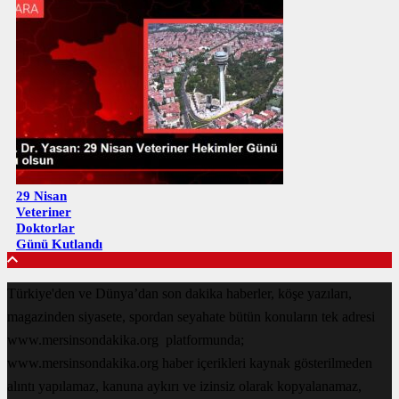
29 Nisan
Veteriner
Doktorlar
Günü Kutlandı
Türkiye'den ve Dünya’dan son dakika haberler, köşe yazıları,
magazinden siyasete, spordan seyahate bütün konuların tek adresi
www.mersinsondakika.org platformunda;
www.mersinsondakika.org haber içerikleri kaynak gösterilmeden
alıntı yapılamaz, kanuna aykırı ve izinsiz olarak kopyalanamaz,