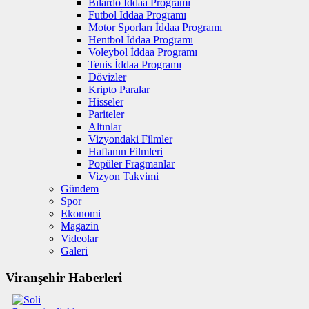
Bilardo İddaa Programı
Futbol İddaa Programı
Motor Sporları İddaa Programı
Hentbol İddaa Programı
Voleybol İddaa Programı
Tenis İddaa Programı
Dövizler
Kripto Paralar
Hisseler
Pariteler
Altınlar
Vizyondaki Filmler
Haftanın Filmleri
Popüler Fragmanlar
Vizyon Takvimi
Gündem
Spor
Ekonomi
Magazin
Videolar
Galeri
Viranşehir Haberleri