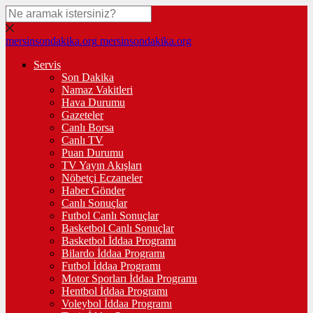
mersinsondakika.org
mersinsondakika.org
Servis
Son Dakika
Namaz Vakitleri
Hava Durumu
Gazeteler
Canlı Borsa
Canlı TV
Puan Durumu
TV Yayın Akışları
Nöbetçi Eczaneler
Haber Gönder
Canlı Sonuçlar
Futbol Canlı Sonuçlar
Basketbol Canlı Sonuçlar
Basketbol İddaa Programı
Bilardo İddaa Programı
Futbol İddaa Programı
Motor Sporları İddaa Programı
Hentbol İddaa Programı
Voleybol İddaa Programı