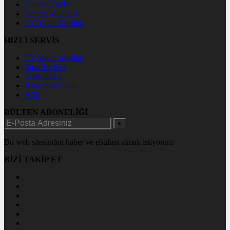
Haber Gönder
Namaz Vakitleri
TV Yayın Akışları
HIZLI SERVİS
TV Yayın Akışları
Yazarlar Site
Tenis İddaa
Basketbol Canlı
AMP
BÜLTEN ABONELİĞİ
+
Bu web sitesinden haber ve ebülten almak istiyorum
BİZİ TAKİP ET