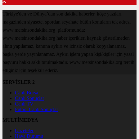
Türkiye'den ve Dünya’dan son dakika haberler, köşe yazıları,
magazinden siyasete, spordan seyahate bütün konuların tek adresi
www.mersinsondakika.org platformunda;
www.mersinsondakika.org haber içerikleri kaynak gösterilmeden
alıntı yapılamaz, kanuna aykırı ve izinsiz olarak kopyalanamaz,
başka yerde yayınlanamaz. Aykırı işlem yapan kişi/kişiler için yasal
başvuru hakkı saklı tutulmaktadır. www.mersinsondakika.org tercih
ettiğiniz için teşekkür ederiz.
SERVİSLER 2
Canlı Borsa
Canlı Sonuçlar
Canlı TV
Futbol Canlı Sonuçlar
MULTİMEDYA
Gazeteler
Hava Durumu