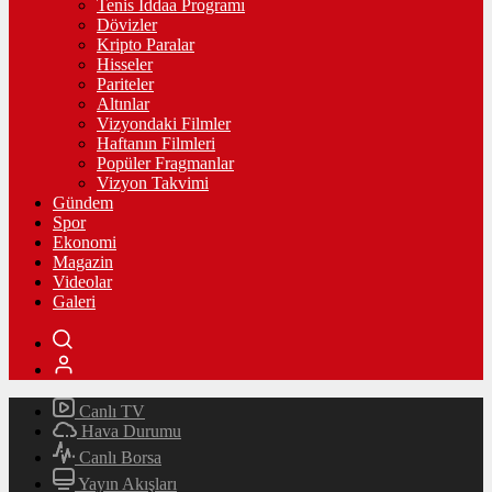
Tenis İddaa Programı
Dövizler
Kripto Paralar
Hisseler
Pariteler
Altınlar
Vizyondaki Filmler
Haftanın Filmleri
Popüler Fragmanlar
Vizyon Takvimi
Gündem
Spor
Ekonomi
Magazin
Videolar
Galeri
Canlı TV
Hava Durumu
Canlı Borsa
Yayın Akışları