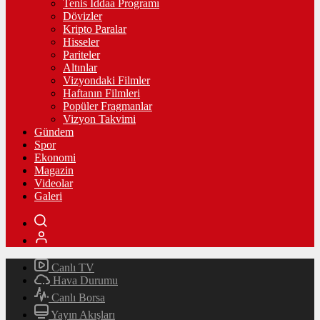
Tenis İddaa Programı
Dövizler
Kripto Paralar
Hisseler
Pariteler
Altınlar
Vizyondaki Filmler
Haftanın Filmleri
Popüler Fragmanlar
Vizyon Takvimi
Gündem
Spor
Ekonomi
Magazin
Videolar
Galeri
Canlı TV
Hava Durumu
Canlı Borsa
Yayın Akışları