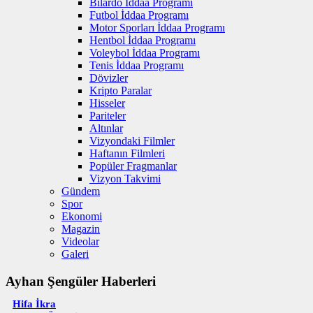
Bilardo İddaa Programı
Futbol İddaa Programı
Motor Sporları İddaa Programı
Hentbol İddaa Programı
Voleybol İddaa Programı
Tenis İddaa Programı
Dövizler
Kripto Paralar
Hisseler
Pariteler
Altınlar
Vizyondaki Filmler
Haftanın Filmleri
Popüler Fragmanlar
Vizyon Takvimi
Gündem
Spor
Ekonomi
Magazin
Videolar
Galeri
Ayhan Şengüler Haberleri
Hifa İkra