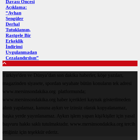
Davası Öncesi
Açıklama:
“Ayhan
Şengüler
Derhal
Tutuklansın,
Rastgele Bir
Erkeklik
İndirimi
Uygulanmadan
Cezalandırılsın”
Türkiye'den ve Dünya’dan son dakika haberler, köşe yazıları,
magazinden siyasete, spordan seyahate bütün konuların tek adresi
www.mersinsondakika.org platformunda;
www.mersinsondakika.org haber içerikleri kaynak gösterilmeden
alıntı yapılamaz, kanuna aykırı ve izinsiz olarak kopyalanamaz,
başka yerde yayınlanamaz. Aykırı işlem yapan kişi/kişiler için yasal
başvuru hakkı saklı tutulmaktadır. www.mersinsondakika.org tercih
ettiğiniz için teşekkür ederiz.