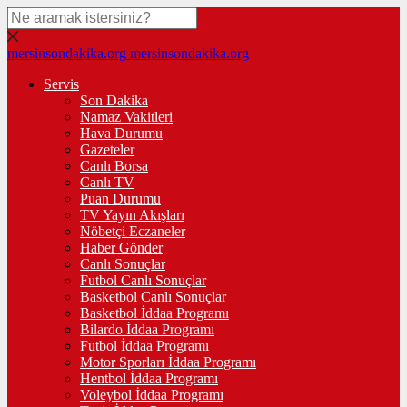
mersinsondakika.org
mersinsondakika.org
Servis
Son Dakika
Namaz Vakitleri
Hava Durumu
Gazeteler
Canlı Borsa
Canlı TV
Puan Durumu
TV Yayın Akışları
Nöbetçi Eczaneler
Haber Gönder
Canlı Sonuçlar
Futbol Canlı Sonuçlar
Basketbol Canlı Sonuçlar
Basketbol İddaa Programı
Bilardo İddaa Programı
Futbol İddaa Programı
Motor Sporları İddaa Programı
Hentbol İddaa Programı
Voleybol İddaa Programı