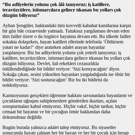
“Bu adliyelerin yolunu çok âlâ tanıyoruz; iş katillere,
tecavüzcülere, istismarcılara gelince tıkanan bu yolları çok
düzgün biliyoruz”
Ayhan Şengüler, hakkındaki tüm kuvvetli kabahat kanıtlarına karşın
bir gün bile cezaevinde yatmadı. Tutuksuz yargılaması devam eden
tüm failler üzere o da özgürce hayatına devam etti. Bu ülkede failler
sokakta dolaşırken, bayan katilleri ellerinde telefonla ‘Öldürsem
yatarı ne kadar?’ diye aratırken adalet arayan bayanlar
yargılanıyor. Biz bu adliyelerin yolunu çok yeterli tanıyoruz; iş
katillere, tecavüzcülere, istismarcılara gelince tıkanan bu yolları çok
düzgün biliyoruz. Devlet, fail erkekleri cezasızlıkla
ödüllendirdiğinde bir bildiri veriyor: ‘Sizi koruyacağım’ diyor.
Sokağa çıkan, sesini yükselten bayanları yargıladığında ise öbür bir
bildiri veriyor: ‘Sizi susturacağım’ Biz bu iki bildirisi da
reddediyoruz.
Kamuoyunun gerçekleri öğrenme hakkını savunanlara bayanların ve
çocukların uğraşını sahiplenenlere gönderilen ikazları, açılan
soruşturmaları kabul etmiyoruz. Hiçbir vakıf, hiçbir tarikat, hiçbir
cemaat bir bayanın ve bir çocuğun ömür hakkından daha
dokunulmaz değildir.
Bugün burada yalnızca adalet talep etmiyoruz. Bu siyasetler
sonucunda hayatı çalınan her bir bayan ve her bir çocuk için hesap