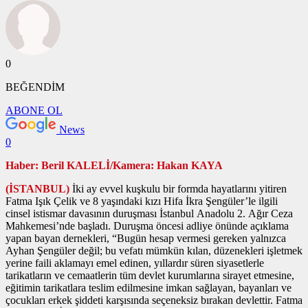
0
BEĞENDİM
ABONE OL
News
0
Haber: Beril KALELİ/Kamera: Hakan KAYA
(İSTANBUL)
İki ay evvel kuşkulu bir formda hayatlarını yitiren
Fatma Işık Çelik ve 8 yaşındaki kızı Hifa İkra Şengüler’le ilgili
cinsel istismar davasının duruşması İstanbul Anadolu 2. Ağır Ceza
Mahkemesi’nde başladı. Duruşma öncesi adliye önünde açıklama
yapan bayan dernekleri, “Bugün hesap vermesi gereken yalnızca
Ayhan Şengüler değil; bu vefatı mümkün kılan, düzenekleri işletmek
yerine faili aklamayı emel edinen, yıllardır süren siyasetlerle
tarikatların ve cemaatlerin tüm devlet kurumlarına sirayet etmesine,
eğitimin tarikatlara teslim edilmesine imkan sağlayan, bayanları ve
çocukları erkek şiddeti karşısında seçeneksiz bırakan devlettir. Fatma