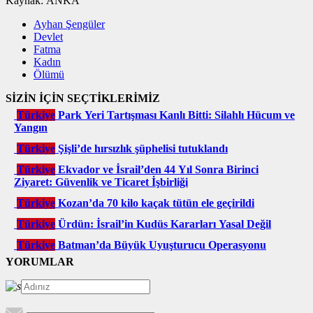
Kaynak: ANKA
Ayhan Şengüler
Devlet
Fatma
Kadın
Ölümü
SİZİN İÇİN SEÇTİKLERİMİZ
Türkiye
Park Yeri Tartışması Kanlı Bitti: Silahlı Hücum ve
Yangın
Türkiye
Şişli’de hırsızlık şüphelisi tutuklandı
Türkiye
Ekvador ve İsrail’den 44 Yıl Sonra Birinci
Ziyaret: Güvenlik ve Ticaret İşbirliği
Türkiye
Kozan’da 70 kilo kaçak tütün ele geçirildi
Türkiye
Ürdün: İsrail’in Kudüs Kararları Yasal Değil
Türkiye
Batman’da Büyük Uyuşturucu Operasyonu
YORUMLAR