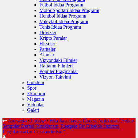
Futbol İddaa Programı
Motor Sporları İddaa Programı
Hentbol İddaa Programı
Voleybol İddaa Programı
Tenis İddaa Programı
Dövizler
Kripto Paralar
Hisseler
Pariteler
Altınlar
Vizyondaki Filmler
Haftanın Filmleri
Popüler Fragmanlar
Vizyon Takvimi
Gündem
Spor
Ekonomi
Magazin
Videolar
Galeri
Anasayfa
/
Türkiye
/
Hifa İkra Davası Öncesi Açıklama: “Ayhan
Şengüler Derhal Tutuklansın, Rastgele Bir Erkeklik İndirimi
Uygulanmadan Cezalandırılsın”