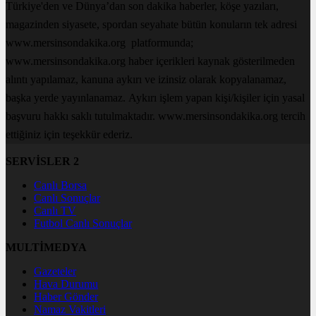
Türkiye'den ve Dünya’dan son dakika haberler, köşe yazıları,
magazinden siyasete, spordan seyahate bütün konuların tek adresi
www.mersinsondakika.org platformunda;
www.mersinsondakika.org haber içerikleri kaynak gösterilmeden
alıntı yapılamaz, kanuna aykırı ve izinsiz olarak kopyalanamaz,
başka yerde yayınlanamaz. Aykırı işlem yapan kişi/kişiler için yasal
başvuru hakkı saklı tutulmaktadır. www.mersinsondakika.org tercih
ettiğiniz için teşekkür ederiz.
SERVİSLER 2
Canlı Borsa
Canlı Sonuçlar
Canlı TV
Futbol Canlı Sonuçlar
MULTİMEDYA
Gazeteler
Hava Durumu
Haber Gönder
Namaz Vakitleri