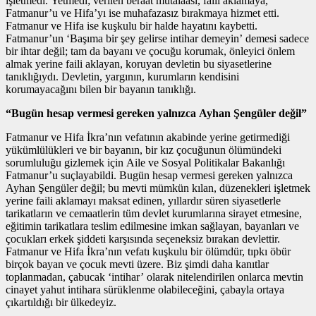
işletmedi. Yetmedi; verilen beraat mütalaası, faili aklamaya,
Fatmanur’u ve Hifa’yı ise muhafazasız bırakmaya hizmet etti.
Fatmanur ve Hifa ise kuşkulu bir halde hayatını kaybetti.
Fatmanur’un ‘Başıma bir şey gelirse intihar demeyin’ demesi sadece
bir ihtar değil; tam da bayanı ve çocuğu korumak, önleyici önlem
almak yerine faili aklayan, koruyan devletin bu siyasetlerine
tanıklığıydı. Devletin, yargının, kurumların kendisini
korumayacağını bilen bir bayanın tanıklığı.
“Bugün hesap vermesi gereken yalnızca Ayhan Şengüler değil”
Fatmanur ve Hifa İkra’nın vefatının akabinde yerine getirmediği
yükümlülükleri ve bir bayanın, bir kız çocuğunun ölümündeki
sorumluluğu gizlemek için Aile ve Sosyal Politikalar Bakanlığı
Fatmanur’u suçlayabildi. Bugün hesap vermesi gereken yalnızca
Ayhan Şengüler değil; bu mevti mümkün kılan, düzenekleri işletmek
yerine faili aklamayı maksat edinen, yıllardır süren siyasetlerle
tarikatların ve cemaatlerin tüm devlet kurumlarına sirayet etmesine,
eğitimin tarikatlara teslim edilmesine imkan sağlayan, bayanları ve
çocukları erkek şiddeti karşısında seçeneksiz bırakan devlettir.
Fatmanur ve Hifa İkra’nın vefatı kuşkulu bir ölümdür, tıpkı öbür
birçok bayan ve çocuk mevti üzere. Biz şimdi daha kanıtlar
toplanmadan, çabucak ‘intihar’ olarak nitelendirilen onlarca mevtin
cinayet yahut intihara sürüklenme olabileceğini, çabayla ortaya
çıkartıldığı bir ülkedeyiz.