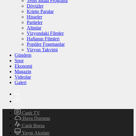
Tenis İddaa Programı
Dövizler
Kripto Paralar
Hisseler
Pariteler
Altınlar
Vizyondaki Filmler
Haftanın Filmleri
Popüler Fragmanlar
Vizyon Takvimi
Gündem
Spor
Ekonomi
Magazin
Videolar
Galeri
Canlı TV
Hava Durumu
Canlı Borsa
Yayın Akışları