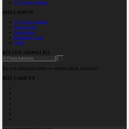
TV Yayın Akışları
HIZLI SERVİS
TV Yayın Akışları
Yazarlar Site
Tenis İddaa
Basketbol Canlı
AMP
BÜLTEN ABONELİĞİ
+
Bu web sitesinden haber ve ebülten almak istiyorum
BİZİ TAKİP ET
www.mersinsondakika.org