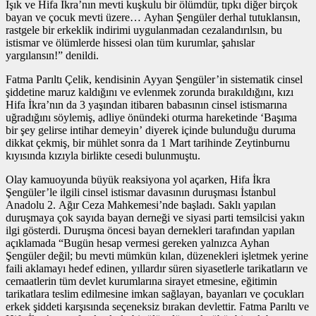
Işık ve Hifa İkra’nın mevti kuşkulu bir ölümdür, tıpkı diğer birçok
bayan ve çocuk mevti üzere… Ayhan Şengüler derhal tutuklansın,
rastgele bir erkeklik indirimi uygulanmadan cezalandırılsın, bu
istismar ve ölümlerde hissesi olan tüm kurumlar, şahıslar
yargılansın!” denildi.
Fatma Parıltı Çelik, kendisinin Ayyan Şengüler’in sistematik cinsel
şiddetine maruz kaldığını ve evlenmek zorunda bırakıldığını, kızı
Hifa İkra’nın da 3 yaşından itibaren babasının cinsel istismarına
uğradığını söylemiş, adliye önündeki oturma hareketinde ‘Başıma
bir şey gelirse intihar demeyin’ diyerek içinde bulunduğu duruma
dikkat çekmiş, bir mühlet sonra da 1 Mart tarihinde Zeytinburnu
kıyısında kızıyla birlikte cesedi bulunmuştu.
Olay kamuoyunda büyük reaksiyona yol açarken, Hifa İkra
Şengüler’le ilgili cinsel istismar davasının duruşması İstanbul
Anadolu 2. Ağır Ceza Mahkemesi’nde başladı. Saklı yapılan
duruşmaya çok sayıda bayan derneği ve siyasi parti temsilcisi yakın
ilgi gösterdi. Duruşma öncesi bayan dernekleri tarafından yapılan
açıklamada “Bugün hesap vermesi gereken yalnızca Ayhan
Şengüler değil; bu mevti mümkün kılan, düzenekleri işletmek yerine
faili aklamayı hedef edinen, yıllardır süren siyasetlerle tarikatların ve
cemaatlerin tüm devlet kurumlarına sirayet etmesine, eğitimin
tarikatlara teslim edilmesine imkan sağlayan, bayanları ve çocukları
erkek şiddeti karşısında seçeneksiz bırakan devlettir. Fatma Parıltı ve