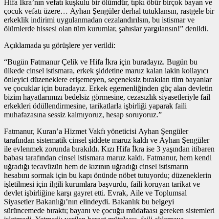
Hifa İkra’nın vefatı kuşkulu bir ölümdür, tıpkı öbür birçok bayan ve
çocuk vefatı üzere… Ayhan Şengüler derhal tutuklansın, rastgele bir
erkeklik indirimi uygulanmadan cezalandırılsın, bu istismar ve
ölümlerde hissesi olan tüm kurumlar, şahıslar yargılansın!” denildi.
Açıklamada şu görüşlere yer verildi:
“Bugün Fatmanur Çelik ve Hifa İkra için buradayız. Bugün bu
ülkede cinsel istismara, erkek şiddetine maruz kalan lakin kollayıcı
önleyici düzeneklere erişemeyen, seçeneksiz bırakılan tüm bayanlar
ve çocuklar için buradayız. Erkek egemenliğinden güç alan devletin
bizim hayatlarımızı bedelsiz görmesine, cezasızlık siyasetleriyle fail
erkekleri ödüllendirmesine, tarikatlarla işbirliği yaparak faili
muhafazasına sessiz kalmıyoruz, hesap soruyoruz.”
Fatmanur, Kuran’a Hizmet Vakfı yöneticisi Ayhan Şengüler
tarafından sistematik cinsel şiddete maruz kaldı ve Ayhan Şengüler
ile evlenmek zorunda bırakıldı. Kızı Hifa İkra ise 3 yaşından itibaren
babası tarafından cinsel istismara maruz kaldı. Fatmanur, hem kendi
uğradığı tecavüzün hem de kızının uğradığı cinsel istismarın
hesabını sormak için bu kapı önünde nöbet tutuyordu; düzeneklerin
işletilmesi için ilgili kurumlara başvurdu, faili koruyan tarikat ve
devlet işbirliğine karşı gayret etti. Evrak, Aile ve Toplumsal
Siyasetler Bakanlığı’nın elindeydi. Bakanlık bu belgeyi
sürüncemede bıraktı; bayanı ve çocuğu müdafaası gereken sistemleri