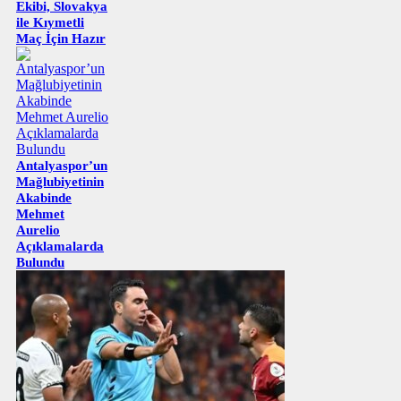
Ekibi, Slovakya
ile Kıymetli
Maç İçin Hazır
Antalyaspor’un
Mağlubiyetinin
Akabinde
Mehmet
Aurelio
Açıklamalarda
Bulundu