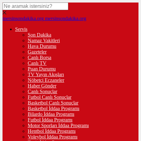
mersinsondakika.org
mersinsondakika.org
Servis
Son Dakika
Namaz Vakitleri
Hava Durumu
Gazeteler
Canlı Borsa
Canlı TV
Puan Durumu
TV Yayın Akışları
Nöbetçi Eczaneler
Haber Gönder
Canlı Sonuçlar
Futbol Canlı Sonuçlar
Basketbol Canlı Sonuçlar
Basketbol İddaa Programı
Bilardo İddaa Programı
Futbol İddaa Programı
Motor Sporları İddaa Programı
Hentbol İddaa Programı
Voleybol İddaa Programı