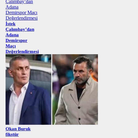
İstek
Çalımbay’dan
Adana
Demirspor
Maçı
Değerlendirmesi
Okan Buruk
fikstür