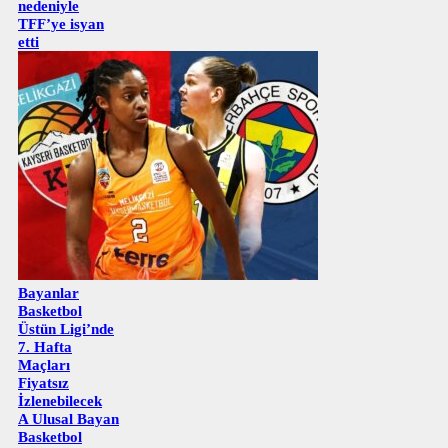
nedeniyle
TFF’ye isyan
etti
Bayanlar
Basketbol
Üstün Ligi’nde
7. Hafta
Maçları
Fiyatsız
İzlenebilecek
A Ulusal Bayan
Basketbol