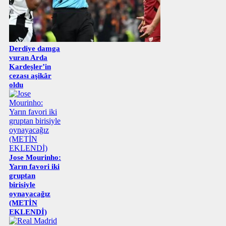
Derdiye damga
vuran Arda
Kardeşler’in
cezası aşikâr
oldu
Jose Mourinho:
Yarın favori iki
gruptan
birisiyle
oynayacağız
(METİN
EKLENDİ)