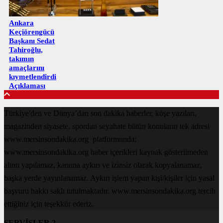
Ankara
Keçiörengücü
Başkanı Sedat
Tahiroğlu,
takımın
amaçlarını
kıymetlendirdi
Açıklaması
Türkiye'den ve Dünya’dan son dakika haberler, köşe yazıları,
magazinden siyasete, spordan seyahate bütün konuların tek adresi
www.mersinsondakika.org platformunda;
www.mersinsondakika.org haber içerikleri kaynak gösterilmeden
alıntı yapılamaz, kanuna aykırı ve izinsiz olarak kopyalanamaz,
başka yerde yayınlanamaz. Aykırı işlem yapan kişi/kişiler için yasal
başvuru hakkı saklı tutulmaktadır. www.mersinsondakika.org tercih
ettiğiniz için teşekkür ederiz.
SERVİSLER 2