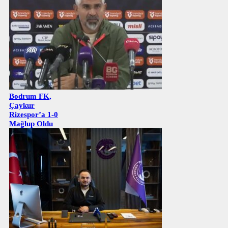
Bodrum FK,
Çaykur
Rizespor’a 1-0
Mağlup Oldu