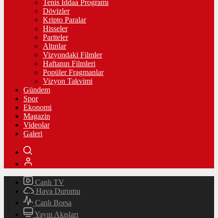
Tenis İddaa Programı
Dövizler
Kripto Paralar
Hisseler
Pariteler
Altınlar
Vizyondaki Filmler
Haftanın Filmleri
Popüler Fragmanlar
Vizyon Takvimi
Gündem
Spor
Ekonomi
Magazin
Videolar
Galeri
Canlı TV
Hava Durumu
Canlı Borsa
Yayın Akışları