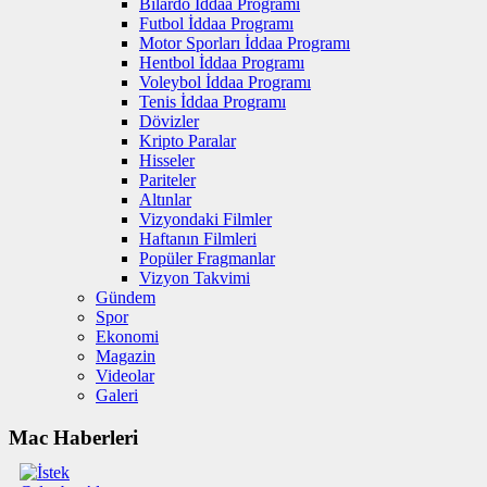
Bilardo İddaa Programı
Futbol İddaa Programı
Motor Sporları İddaa Programı
Hentbol İddaa Programı
Voleybol İddaa Programı
Tenis İddaa Programı
Dövizler
Kripto Paralar
Hisseler
Pariteler
Altınlar
Vizyondaki Filmler
Haftanın Filmleri
Popüler Fragmanlar
Vizyon Takvimi
Gündem
Spor
Ekonomi
Magazin
Videolar
Galeri
Mac Haberleri