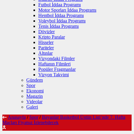
Futbol İddaa Programı
Motor Sporları İddaa Programı
Hentbol İddaa Programı
Voleybol İddaa Programı
Tenis İddaa Programı
Dövizler
Kripto Paralar
Hisseler
Pariteler
Altınlar
Vizyondaki Filmler
Haftanın Filmleri
Popüler Fragmanlar
Vizyon Takvimi
Gündem
Spor
Ekonomi
Magazin
Videolar
Galeri
Anasayfa
/
Spor
/
Bayanlar Basketbol Üstün Ligi’nde 7. Hafta
Maçları Fiyatsız İzlenebilecek