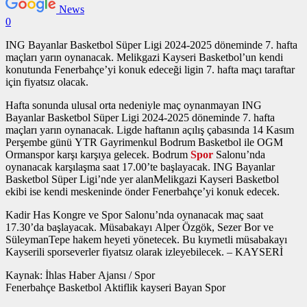
News
0
ING Bayanlar Basketbol Süper Ligi 2024-2025 döneminde 7. hafta
maçları yarın oynanacak. Melikgazi Kayseri Basketbol’un kendi
konutunda Fenerbahçe’yi konuk edeceği ligin 7. hafta maçı taraftar
için fiyatsız olacak.
Hafta sonunda ulusal orta nedeniyle maç oynanmayan ING
Bayanlar Basketbol Süper Ligi 2024-2025 döneminde 7. hafta
maçları yarın oynanacak. Ligde haftanın açılış çabasında 14 Kasım
Perşembe günü YTR Gayrimenkul Bodrum Basketbol ile OGM
Ormanspor karşı karşıya gelecek. Bodrum
Spor
Salonu’nda
oynanacak karşılaşma saat 17.00’te başlayacak. ING Bayanlar
Basketbol Süper Ligi’nde yer alanMelikgazi Kayseri Basketbol
ekibi ise kendi meskeninde önder Fenerbahçe’yi konuk edecek.
Kadir Has Kongre ve Spor Salonu’nda oynanacak maç saat
17.30’da başlayacak. Müsabakayı Alper Özgök, Sezer Bor ve
SüleymanTepe hakem heyeti yönetecek. Bu kıymetli müsabakayı
Kayserili sporseverler fiyatsız olarak izleyebilecek. – KAYSERİ
Kaynak: İhlas Haber Ajansı / Spor
Fenerbahçe Basketbol Aktiflik kayseri Bayan Spor