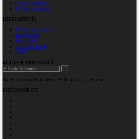
Namaz Vakitleri
TV Yayın Akışları
HIZLI SERVİS
TV Yayın Akışları
Yazarlar Site
Tenis İddaa
Basketbol Canlı
AMP
BÜLTEN ABONELİĞİ
+
Bu web sitesinden haber ve ebülten almak istiyorum
BİZİ TAKİP ET