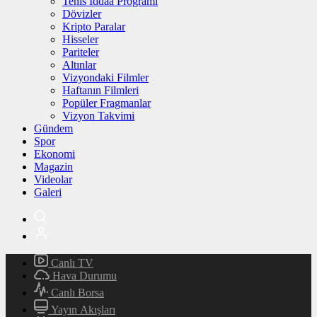
Tenis İddaa Programı
Dövizler
Kripto Paralar
Hisseler
Pariteler
Altınlar
Vizyondaki Filmler
Haftanın Filmleri
Popüler Fragmanlar
Vizyon Takvimi
Gündem
Spor
Ekonomi
Magazin
Videolar
Galeri
Canlı TV
Hava Durumu
Canlı Borsa
Yayın Akışları