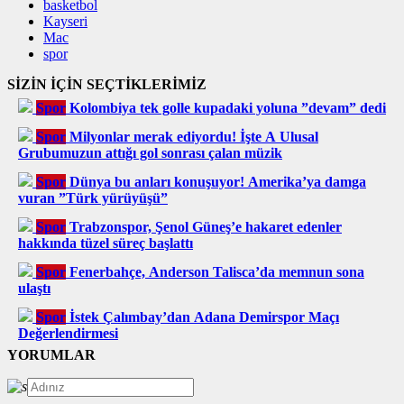
basketbol
Kayseri
Mac
spor
SİZİN İÇİN SEÇTİKLERİMİZ
Spor
Kolombiya tek golle kupadaki yoluna ”devam” dedi
Spor
Milyonlar merak ediyordu! İşte A Ulusal
Grubumuzun attığı gol sonrası çalan müzik
Spor
Dünya bu anları konuşuyor! Amerika’ya damga
vuran ”Türk yürüyüşü”
Spor
Trabzonspor, Şenol Güneş’e hakaret edenler
hakkında tüzel süreç başlattı
Spor
Fenerbahçe, Anderson Talisca’da memnun sona
ulaştı
Spor
İstek Çalımbay’dan Adana Demirspor Maçı
Değerlendirmesi
YORUMLAR