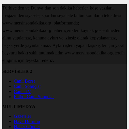
Türkiye'den ve Dünya’dan son dakika haberler, köşe yazıları,
magazinden siyasete, spordan seyahate bütün konuların tek adresi
www.mersinsondakika.org platformunda;
www.mersinsondakika.org haber içerikleri kaynak gösterilmeden
alıntı yapılamaz, kanuna aykırı ve izinsiz olarak kopyalanamaz,
başka yerde yayınlanamaz. Aykırı işlem yapan kişi/kişiler için yasal
başvuru hakkı saklı tutulmaktadır. www.mersinsondakika.org tercih
ettiğiniz için teşekkür ederiz.
SERVİSLER 2
Canlı Borsa
Canlı Sonuçlar
Canlı TV
Futbol Canlı Sonuçlar
MULTİMEDYA
Gazeteler
Hava Durumu
Haber Gönder