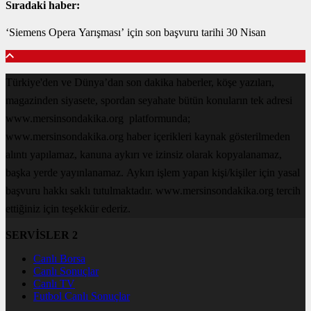
Sıradaki haber:
‘Siemens Opera Yarışması’ için son başvuru tarihi 30 Nisan
Türkiye'den ve Dünya’dan son dakika haberler, köşe yazıları,
magazinden siyasete, spordan seyahate bütün konuların tek adresi
www.mersinsondakika.org platformunda;
www.mersinsondakika.org haber içerikleri kaynak gösterilmeden
alıntı yapılamaz, kanuna aykırı ve izinsiz olarak kopyalanamaz,
başka yerde yayınlanamaz. Aykırı işlem yapan kişi/kişiler için yasal
başvuru hakkı saklı tutulmaktadır. www.mersinsondakika.org tercih
ettiğiniz için teşekkür ederiz.
SERVİSLER 2
Canlı Borsa
Canlı Sonuçlar
Canlı TV
Futbol Canlı Sonuçlar