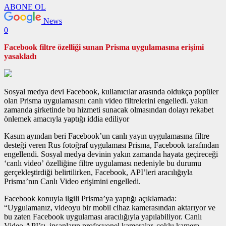
ABONE OL
News
0
Facebook filtre özelliği sunan Prisma uygulamasına erişimi
yasakladı
Sosyal medya devi Facebook, kullanıcılar arasında oldukça popüler
olan Prisma uygulamasını canlı video filtrelerini engelledi. yakın
zamanda şirketinde bu hizmeti sunacak olmasından dolayı rekabet
önlemek amacıyla yaptığı iddia ediliyor
Kasım ayından beri Facebook’un canlı yayın uygulamasına filtre
desteği veren Rus fotoğraf uygulaması Prisma, Facebook tarafından
engellendi. Sosyal medya devinin yakın zamanda hayata geçireceği
‘canlı video’ özelliğine filtre uygulaması nedeniyle bu durumu
gerçekleştirdiği belirtilirken, Facebook, API’leri aracılığıyla
Prisma’nın Canlı Video erişimini engelledi.
Facebook konuyla ilgili Prisma’ya yaptığı açıklamada:
“Uygulamanız, videoyu bir mobil cihaz kamerasından aktarıyor ve
bu zaten Facebook uygulaması aracılığıyla yapılabiliyor. Canlı
Video API’sı, insanların profesyonel kameralar, çoklu kamera