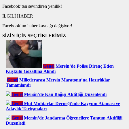
Facebook’tan sevindiren yenilik!
İLGİLİ HABER
Facebook’un haber kaynağı değişiyor!
SİZİN İÇİN SEÇTİKLERİMİZ
Genel
Mersin’de Polise Direnç Eden
Kuşkulu Gözaltına Alındı
Genel
Milletlerarası Mersin Maratonu’na Hazırlıklar
Tamamlandı
Genel
Mersin’de Kan Bağışı Aktifliği Düzenlendi
Genel
Mut Muhtarlar Derneği’nde Kayyum Ataması ve
Adaylık Tartışmaları
Genel
Mersin’de Jandarma Öğrencilere Tanıtım Aktifliği
Düzenledi