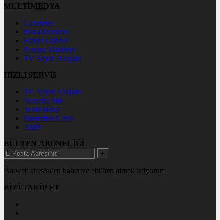
MULTİMEDYA
Gazeteler
Hava Durumu
Haber Gönder
Namaz Vakitleri
TV Yayın Akışları
HIZLI SERVİS
TV Yayın Akışları
Yazarlar Site
Tenis İddaa
Basketbol Canlı
AMP
BÜLTEN ABONELİĞİ
+
Bu web sitesinden haber ve ebülten almak istiyorum
BİZİ TAKİP ET