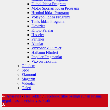
Futbol İddaa Programı
Motor Sporları İddaa Programı
Hentbol İddaa Programı
Voleybol İddaa Programı
Tenis İddaa Programı
Dövizler
Kripto Paralar
Hisseler
Pariteler
Altınlar
Vizyondaki Filmler
Haftanın Filmleri
Popüler Fragmanlar
Vizyon Takvimi
Gündem
Spor
Ekonomi
Magazin
Videolar
Galeri
Anasayfa
/
Her Telden
/
Facebook filtre özelliği sunan Prisma
uygulamasına erişimi yasakladı