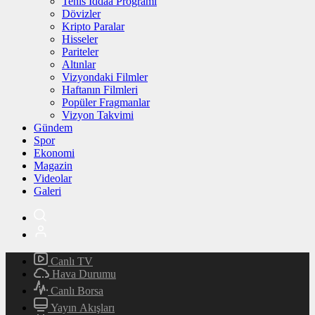
Tenis İddaa Programı
Dövizler
Kripto Paralar
Hisseler
Pariteler
Altınlar
Vizyondaki Filmler
Haftanın Filmleri
Popüler Fragmanlar
Vizyon Takvimi
Gündem
Spor
Ekonomi
Magazin
Videolar
Galeri
Canlı TV
Hava Durumu
Canlı Borsa
Yayın Akışları