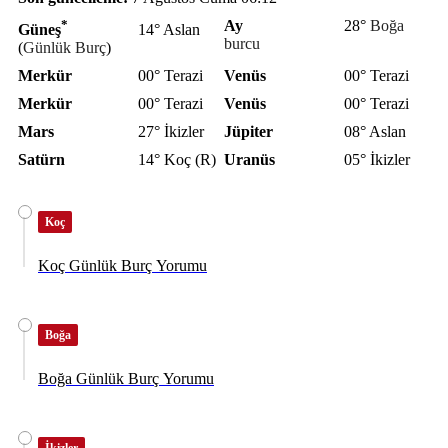
*
Ay
28°
Boğa
Güneş
14° Aslan
burcu
(
Günlük Burç
)
Merkür
00° Terazi
Venüs
00° Terazi
Merkür
00° Terazi
Venüs
00° Terazi
Mars
27° İkizler
Jüpiter
08° Aslan
Satürn
14° Koç (R)
Uranüs
05° İkizler
Koç
Koç Günlük Burç Yorumu
Boğa
Boğa Günlük Burç Yorumu