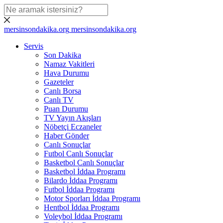
mersinsondakika.org
mersinsondakika.org
Servis
Son Dakika
Namaz Vakitleri
Hava Durumu
Gazeteler
Canlı Borsa
Canlı TV
Puan Durumu
TV Yayın Akışları
Nöbetçi Eczaneler
Haber Gönder
Canlı Sonuçlar
Futbol Canlı Sonuçlar
Basketbol Canlı Sonuçlar
Basketbol İddaa Programı
Bilardo İddaa Programı
Futbol İddaa Programı
Motor Sporları İddaa Programı
Hentbol İddaa Programı
Voleybol İddaa Programı