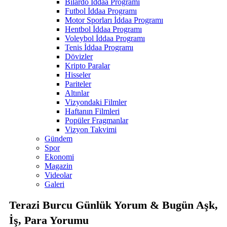
Bilardo İddaa Programı
Futbol İddaa Programı
Motor Sporları İddaa Programı
Hentbol İddaa Programı
Voleybol İddaa Programı
Tenis İddaa Programı
Dövizler
Kripto Paralar
Hisseler
Pariteler
Altınlar
Vizyondaki Filmler
Haftanın Filmleri
Popüler Fragmanlar
Vizyon Takvimi
Gündem
Spor
Ekonomi
Magazin
Videolar
Galeri
Terazi Burcu Günlük Yorum & Bugün Aşk,
İş, Para Yorumu