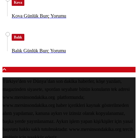
Kova
Kova Günlük Burç Yorumu
Balık
Balık Günlük Burç Yorumu
Türkiye'den ve Dünya’dan son dakika haberler, köşe yazıları,
magazinden siyasete, spordan seyahate bütün konuların tek adresi
www.mersinsondakika.org platformunda;
www.mersinsondakika.org haber içerikleri kaynak gösterilmeden
alıntı yapılamaz, kanuna aykırı ve izinsiz olarak kopyalanamaz,
başka yerde yayınlanamaz. Aykırı işlem yapan kişi/kişiler için yasal
başvuru hakkı saklı tutulmaktadır. www.mersinsondakika.org tercih
ettiğiniz için teşekkür ederiz.