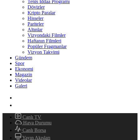
Tenis İddaa Programı
Dövizler
Kripto Paralar
Hisseler
Pariteler
Altınlar
Vizyondaki Filmler
Haftanın Filmleri
Popüler Fragmanlar
Vizyon Takvimi
Gündem
Spor
Ekonomi
Magazin
Videolar
Galeri
Canlı TV
Hava Durumu
Canlı Borsa
Yayın Akışları