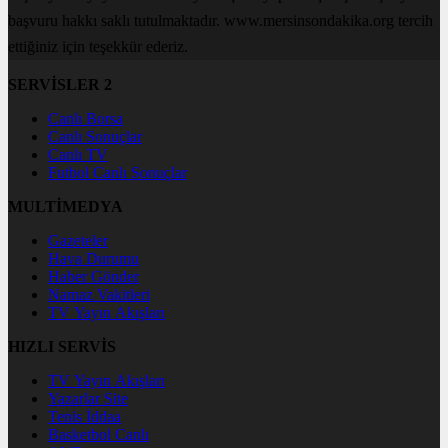
başvuru hakkı saklı tutulmaktadır. www.mersinsondakika.org tercih
ettiğiniz için teşekkür ederiz.
SERVİSLER 2
Canlı Borsa
Canlı Sonuçlar
Canlı TV
Futbol Canlı Sonuçlar
MULTİMEDYA
Gazeteler
Hava Durumu
Haber Gönder
Namaz Vakitleri
TV Yayın Akışları
HIZLI SERVİS
TV Yayın Akışları
Yazarlar Site
Tenis İddaa
Basketbol Canlı