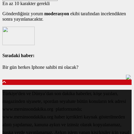
En az 10 karakter gerekli
Gönderdiğiniz yorum
moderasyon
ekibi tarafından incelendikten
sonra yayınlanacaktır.
Sıradaki haber:
Bir gün herkes Iphone sahibi mi olacak?
Türkiye'den ve Dünya’dan son dakika haberler, köşe yazıları,
magazinden siyasete, spordan seyahate bütün konuların tek adresi
www.mersinsondakika.org platformunda;
www.mersinsondakika.org haber içerikleri kaynak gösterilmeden
alıntı yapılamaz, kanuna aykırı ve izinsiz olarak kopyalanamaz,
başka yerde yayınlanamaz. Aykırı işlem yapan kişi/kişiler için yasal