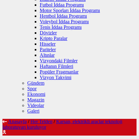
Futbol İddaa Programı
Motor Sporları İddaa Programı
Hentbol İddaa Programı
Voleybol İddaa Programı
Tenis İddaa Programı
Dövizler
Kripto Paralar
Hisseler
Pariteler
Altınlar
Vizyondaki Filmler
Haftanın Filmleri
Popüler Fragmanlar
Vizyon Takvimi
Gündem
Spor
Ekonomi
Magazin
Videolar
Galeri
Anasayfa
/
Her Telden
/
Karsan, elektrikli araçlar teknoloji
laboratuvarı kuruluyor