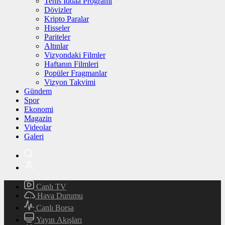
Tenis İddaa Programı
Dövizler
Kripto Paralar
Hisseler
Pariteler
Altınlar
Vizyondaki Filmler
Haftanın Filmleri
Popüler Fragmanlar
Vizyon Takvimi
Gündem
Spor
Ekonomi
Magazin
Videolar
Galeri
Canlı TV
Hava Durumu
Canlı Borsa
Yayın Akışları