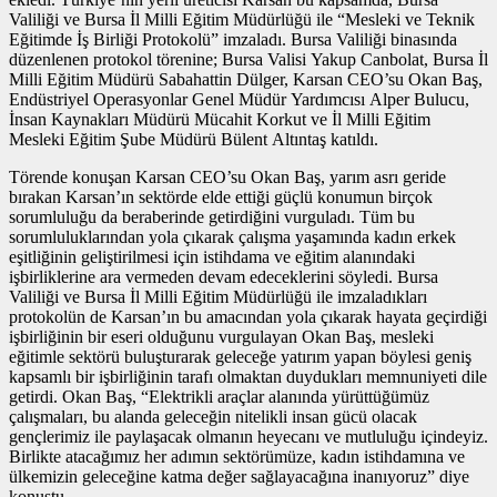
Valiliği ve Bursa İl Milli Eğitim Müdürlüğü ile “Mesleki ve Teknik
Eğitimde İş Birliği Protokolü” imzaladı. Bursa Valiliği binasında
düzenlenen protokol törenine; Bursa Valisi Yakup Canbolat, Bursa İl
Milli Eğitim Müdürü Sabahattin Dülger, Karsan CEO’su Okan Baş,
Endüstriyel Operasyonlar Genel Müdür Yardımcısı Alper Bulucu,
İnsan Kaynakları Müdürü Mücahit Korkut ve İl Milli Eğitim
Mesleki Eğitim Şube Müdürü Bülent Altıntaş katıldı.
Törende konuşan Karsan CEO’su Okan Baş, yarım asrı geride
bırakan Karsan’ın sektörde elde ettiği güçlü konumun birçok
sorumluluğu da beraberinde getirdiğini vurguladı. Tüm bu
sorumluluklarından yola çıkarak çalışma yaşamında kadın erkek
eşitliğinin geliştirilmesi için istihdama ve eğitim alanındaki
işbirliklerine ara vermeden devam edeceklerini söyledi. Bursa
Valiliği ve Bursa İl Milli Eğitim Müdürlüğü ile imzaladıkları
protokolün de Karsan’ın bu amacından yola çıkarak hayata geçirdiği
işbirliğinin bir eseri olduğunu vurgulayan Okan Baş, mesleki
eğitimle sektörü buluşturarak geleceğe yatırım yapan böylesi geniş
kapsamlı bir işbirliğinin tarafı olmaktan duydukları memnuniyeti dile
getirdi. Okan Baş, “Elektrikli araçlar alanında yürüttüğümüz
çalışmaları, bu alanda geleceğin nitelikli insan gücü olacak
gençlerimiz ile paylaşacak olmanın heyecanı ve mutluluğu içindeyiz.
Birlikte atacağımız her adımın sektörümüze, kadın istihdamına ve
ülkemizin geleceğine katma değer sağlayacağına inanıyoruz” diye
konuştu.