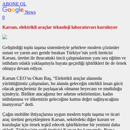
ABONE OL
News
0
Karsan, elektrikli araçlar teknoloji laboratuvarı kuruluyor
Geliştirdiği toplu taşıma sistemleriyle şehirlere modern çözümler
sunan ve yarım asrı geride bırakan Türkiye’nin yerli üreticisi
Karsan, üretim ile ihracattaki öncü çalışmalarının yanı sıra eğitim ve
istihdam odaklı yaklaşımıyla hayata geçirdiği işbirlikleri ile de örnek
olmaya devam ediyor.
Karsan CEO’su Okan Baş, “Elektrikli araçlar alanında
yürüttüğümüz çalışmaları, bu alanda geleceğin nitelikli insan gücü
olacak gençlerimiz ile paylaşacak olmanın heyecanı ve mutluluğu
içindeyiz. Birlikte atacağımız her adımın sektörümüze, kadın
istihdamına ve ülkemizin geleceğine katma değer sağlayacağına
inanıyoruz” dedi.
Çağın mobilite ihtiyaçlarına uygun modern toplu taşıma ve ticari
araç üretimi gerçekleştiren Karsan, sektördeki diğer kurum ve
kuruluşlar için örnek teşkil edecek işbirliklerine bir yenisini daha
ekledi. Türkiye’nin yerli üreticisi Karsan bu kapsamda, Bursa