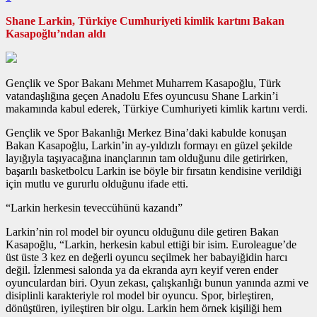
Shane Larkin, Türkiye Cumhuriyeti kimlik kartını Bakan
Kasapoğlu’ndan aldı
Gençlik ve Spor Bakanı Mehmet Muharrem Kasapoğlu, Türk
vatandaşlığına geçen Anadolu Efes oyuncusu Shane Larkin’i
makamında kabul ederek, Türkiye Cumhuriyeti kimlik kartını verdi.
Gençlik ve Spor Bakanlığı Merkez Bina’daki kabulde konuşan
Bakan Kasapoğlu, Larkin’in ay-yıldızlı formayı en güzel şekilde
layığıyla taşıyacağına inançlarının tam olduğunu dile getirirken,
başarılı basketbolcu Larkin ise böyle bir fırsatın kendisine verildiği
için mutlu ve gururlu olduğunu ifade etti.
“Larkin herkesin teveccühünü kazandı”
Larkin’nin rol model bir oyuncu olduğunu dile getiren Bakan
Kasapoğlu, “Larkin, herkesin kabul ettiği bir isim. Euroleague’de
üst üste 3 kez en değerli oyuncu seçilmek her babayiğidin harcı
değil. İzlenmesi salonda ya da ekranda ayrı keyif veren ender
oyunculardan biri. Oyun zekası, çalışkanlığı bunun yanında azmi ve
disiplinli karakteriyle rol model bir oyuncu. Spor, birleştiren,
dönüştüren, iyileştiren bir olgu. Larkin hem örnek kişiliği hem