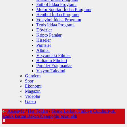
Futbol İddaa Programı
Motor Sporları İddaa Programı
Hentbol İddaa Programı
Voleybol İddaa Programı
Tenis İddaa Programı
Dövizler
Kripto Paralar
Hisseler
Pariteler
Altınlar
Vizyondaki Filmler
Haftanın Filmleri
Popüler Fragmanlar
Vizyon Takvimi
Gündem
Spor
Ekonomi
Magazin
Videolar
Galeri
Anasayfa
/
Her Telden
/
Shane Larkin, Türkiye Cumhuriyeti
kimlik kartını Bakan Kasapoğlu’ndan aldı