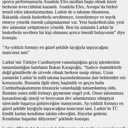
sporcu performansıyla Anadolu Efes taraftarı başta olmak üzere
herkesin teveccühünü kazandı. Anadolu Efes, Avrupa’da bizleri
temsil eden takımlarımızdan. Larkin de o takımın dinamosu.
Bakanlık olarak basketbolu sevdirmeye, özendirmeye ve teşvik
etmeye yönelik önemli çalışmalarımız var. Yeni basketbolcular, yeni
dev adamalar yetiştirmeye yönelik. Ben bu anlamda Larkin’in
basketbolu sevdiren bir kişi olmasını ayrıca önemli buluyorum” diye
konuştu.
“Ay-yıldızlı formayı en güzel şekilde layığıyla taşıyacağına
inancımız tam”
Larkin’nin Türkiye Cumhuriyeti vatandaşlığına geçiş işlemlerinin
tamamlandığını hatırlatan Bakan Kasapoğlu, “Sadece istatistiklerle
değil gönüllerde de zirvede olmak herkese nasip olmaz. Uzun
zamandır Larkin’in milli takıma kazandırılmasına dair beklentiler söz
konusuydu. Bununla ilgili süreç başlatıldı ve geçen hafta
Cumhurbaşkanımızın imzasıyla vatandaşlığı tamamlanmış oldu.
Bundan sonra milli formayı giymesine engel yok. Onun takımımıza
kazandıracağı sinerji ve heyecanın dev adamlarımızı olimpiyat
sürecinde başarıya götüreceğine inanıyorum. Ay-yıldızlı formayı en
güzel şekilde layığıyla taşıyacağına inancımız tam. Larkin’in TC
kimlik kartını kendisine taktim edeceğim. Hayırlar getirsin.
Kendisine başarılar diliyorum” şeklinde konuştu.