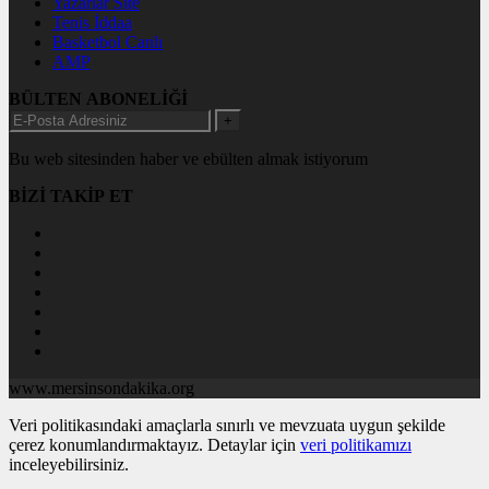
Yazarlar Site
Tenis İddaa
Basketbol Canlı
AMP
BÜLTEN ABONELİĞİ
+
Bu web sitesinden haber ve ebülten almak istiyorum
BİZİ TAKİP ET
www.mersinsondakika.org
Veri politikasındaki amaçlarla sınırlı ve mevzuata uygun şekilde
çerez konumlandırmaktayız. Detaylar için
veri politikamızı
inceleyebilirsiniz.