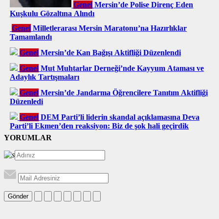
Genel
Mersin’de Polise Direnç Eden
Kuşkulu Gözaltına Alındı
Genel
Milletlerarası Mersin Maratonu’na Hazırlıklar
Tamamlandı
Genel
Mersin’de Kan Bağışı Aktifliği Düzenlendi
Genel
Mut Muhtarlar Derneği’nde Kayyum Ataması ve
Adaylık Tartışmaları
Genel
Mersin’de Jandarma Öğrencilere Tanıtım Aktifliği
Düzenledi
Genel
DEM Parti’li liderin skandal açıklamasına Deva
Parti’li Ekmen’den reaksiyon: Biz de şok hali geçirdik
YORUMLAR
Gönder