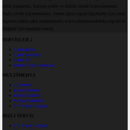
alıntı yapılamaz, kanuna aykırı ve izinsiz olarak kopyalanamaz,
başka yerde yayınlanamaz. Aykırı işlem yapan kişi/kişiler için yasal
başvuru hakkı saklı tutulmaktadır. www.mersinsondakika.org tercih
ettiğiniz için teşekkür ederiz.
SERVİSLER 2
Canlı Borsa
Canlı Sonuçlar
Canlı TV
Futbol Canlı Sonuçlar
MULTİMEDYA
Gazeteler
Hava Durumu
Haber Gönder
Namaz Vakitleri
TV Yayın Akışları
HIZLI SERVİS
TV Yayın Akışları