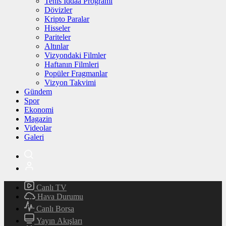
Tenis İddaa Programı
Dövizler
Kripto Paralar
Hisseler
Pariteler
Altınlar
Vizyondaki Filmler
Haftanın Filmleri
Popüler Fragmanlar
Vizyon Takvimi
Gündem
Spor
Ekonomi
Magazin
Videolar
Galeri
Canlı TV
Hava Durumu
Canlı Borsa
Yayın Akışları