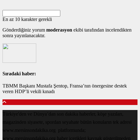
En az 10 karakter gerekli
Gönderdiğiniz yorum
moderasyon
ekibi tarafından incelendikten
sonra yayınlanacaktır.
Sıradaki haber:
TBMM Başkanı Mustafa Şentop, Fransa’nın önergesine destek
veren HDP’li vekili kınadı
Türkiye'den ve Dünya’dan son dakika haberler, köşe yazıları,
magazinden siyasete, spordan seyahate bütün konuların tek adresi
www.mersinsondakika.org platformunda;
www.mersinsondakika.org haber içerikleri kaynak gösterilmeden