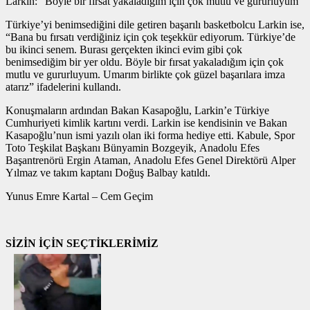
Larkin: “Böyle bir fırsat yakaladığım için çok mutlu ve gururluyum”
Türkiye’yi benimsediğini dile getiren başarılı basketbolcu Larkin ise,
“Bana bu fırsatı verdiğiniz için çok teşekkür ediyorum. Türkiye’de
bu ikinci senem. Burası gerçekten ikinci evim gibi çok
benimsediğim bir yer oldu. Böyle bir fırsat yakaladığım için çok
mutlu ve gururluyum. Umarım birlikte çok güzel başarılara imza
atarız” ifadelerini kullandı.
Konuşmaların ardından Bakan Kasapoğlu, Larkin’e Türkiye
Cumhuriyeti kimlik kartını verdi. Larkin ise kendisinin ve Bakan
Kasapoğlu’nun ismi yazılı olan iki forma hediye etti. Kabule, Spor
Toto Teşkilat Başkanı Bünyamin Bozgeyik, Anadolu Efes
Başantrenörü Ergin Ataman, Anadolu Efes Genel Direktörü Alper
Yılmaz ve takım kaptanı Doğuş Balbay katıldı.
Yunus Emre Kartal – Cem Geçim
SİZİN İÇİN SEÇTİKLERİMİZ