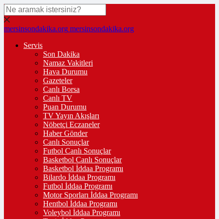
mersinsondakika.org
mersinsondakika.org
Servis
Son Dakika
Namaz Vakitleri
Hava Durumu
Gazeteler
Canlı Borsa
Canlı TV
Puan Durumu
TV Yayın Akışları
Nöbetçi Eczaneler
Haber Gönder
Canlı Sonuçlar
Futbol Canlı Sonuçlar
Basketbol Canlı Sonuçlar
Basketbol İddaa Programı
Bilardo İddaa Programı
Futbol İddaa Programı
Motor Sporları İddaa Programı
Hentbol İddaa Programı
Voleybol İddaa Programı