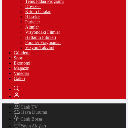
Tenis İddaa Programı
Dövizler
Kripto Paralar
Hisseler
Pariteler
Altınlar
Vizyondaki Filmler
Haftanın Filmleri
Popüler Fragmanlar
Vizyon Takvimi
Gündem
Spor
Ekonomi
Magazin
Videolar
Galeri
Canlı TV
Hava Durumu
Canlı Borsa
Yayın Akışları