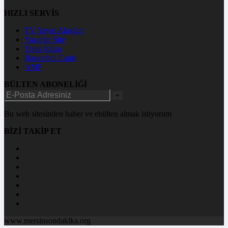
HIZLI SERVİS
TV Yayın Akışları
Yazarlar Site
Tenis İddaa
Basketbol Canlı
AMP
BÜLTEN ABONELİĞİ
+
Bu web sitesinden haber ve ebülten almak istiyorum
BİZİ TAKİP ET
www.mersinsondakika.org