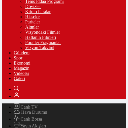
Tenis İddaa Programı
Dövizler
Kripto Paralar
Hisseler
Pariteler
Altınlar
Vizyondaki Filmler
Haftanın Filmleri
Popüler Fragmanlar
Vizyon Takvimi
Gündem
Spor
Ekonomi
Magazin
Videolar
Galeri
Canlı TV
Hava Durumu
Canlı Borsa
Yayın Akışları