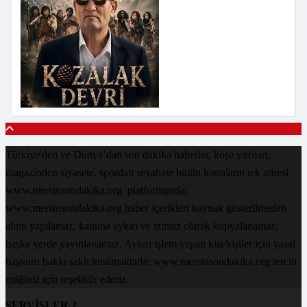
Türkiye'den ve Dünya’dan son dakika haberler, köşe yazıları,
magazinden siyasete, spordan seyahate bütün konuların tek adresi
www.mersinsondakika.org platformunda;
www.mersinsondakika.org haber içerikleri kaynak gösterilmeden
alıntı yapılamaz, kanuna aykırı ve izinsiz olarak kopyalanamaz,
başka yerde yayınlanamaz. Aykırı işlem yapan kişi/kişiler için yasal
başvuru hakkı saklı tutulmaktadır. www.mersinsondakika.org tercih
ettiğiniz için teşekkür ederiz.
SERVİSLER 2