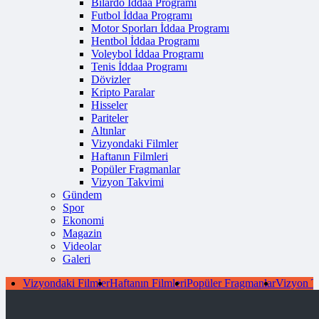
Bilardo İddaa Programı
Futbol İddaa Programı
Motor Sporları İddaa Programı
Hentbol İddaa Programı
Voleybol İddaa Programı
Tenis İddaa Programı
Dövizler
Kripto Paralar
Hisseler
Pariteler
Altınlar
Vizyondaki Filmler
Haftanın Filmleri
Popüler Fragmanlar
Vizyon Takvimi
Gündem
Spor
Ekonomi
Magazin
Videolar
Galeri
Vizyondaki Filmler
Haftanın Filmleri
Popüler Fragmanlar
Vizyon T