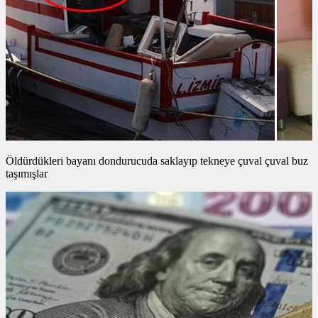
Öldürdükleri bayanı dondurucuda saklayıp tekneye çuval çuval buz
taşımışlar