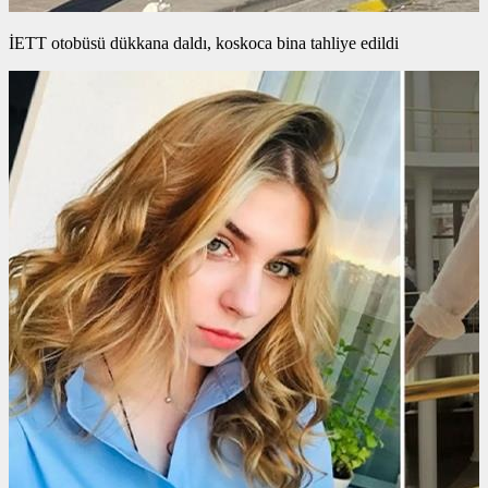
İETT otobüsü dükkana daldı, koskoca bina tahliye edildi