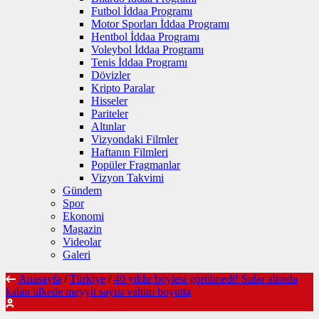
Futbol İddaa Programı
Motor Sporları İddaa Programı
Hentbol İddaa Programı
Voleybol İddaa Programı
Tenis İddaa Programı
Dövizler
Kripto Paralar
Hisseler
Pariteler
Altınlar
Vizyondaki Filmler
Haftanın Filmleri
Popüler Fragmanlar
Vizyon Takvimi
Gündem
Spor
Ekonomi
Magazin
Videolar
Galeri
Anasayfa
/
Türkiye
/
40 yıldır böylesi görülmedi! Sular altında
kalan ülkede meyyit sayısı vahim boyutta