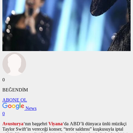
0
BEĞENDİM
ABONE OL
News
0
Avusturya
‘nın başşehri
Viyana
‘da ABD’li dünyaca ünlü müzikçi
Taylor Swift’in vereceği konser, “terör saldırısı” kuşkusuyla iptal