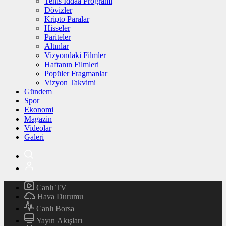
Tenis İddaa Programı
Dövizler
Kripto Paralar
Hisseler
Pariteler
Altınlar
Vizyondaki Filmler
Haftanın Filmleri
Popüler Fragmanlar
Vizyon Takvimi
Gündem
Spor
Ekonomi
Magazin
Videolar
Galeri
Canlı TV
Hava Durumu
Canlı Borsa
Yayın Akışları