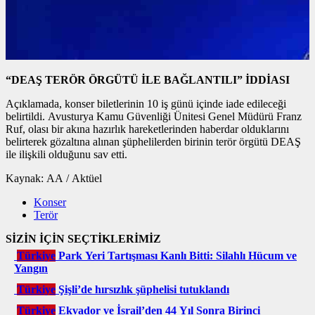
“DEAŞ TERÖR ÖRGÜTÜ İLE BAĞLANTILI” İDDİASI
Açıklamada, konser biletlerinin 10 iş günü içinde iade edileceği
belirtildi. Avusturya Kamu Güvenliği Ünitesi Genel Müdürü Franz
Ruf, olası bir akına hazırlık hareketlerinden haberdar olduklarını
belirterek gözaltına alınan şüphelilerden birinin terör örgütü DEAŞ
ile ilişkili olduğunu sav etti.
Kaynak: AA / Aktüel
Konser
Terör
SİZİN İÇİN SEÇTİKLERİMİZ
Türkiye
Park Yeri Tartışması Kanlı Bitti: Silahlı Hücum ve
Yangın
Türkiye
Şişli’de hırsızlık şüphelisi tutuklandı
Türkiye
Ekvador ve İsrail’den 44 Yıl Sonra Birinci