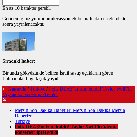
En az 10 karakter gerekli
Gönderdiğiniz yorum
moderasyon
ekibi tarafından incelendikten
sonra yayınlanacaktır.
Sıradaki haber:
Bir anda gökyüzünde beliren İsrail savaş uçaklarını gören
Lübnanlılar büyük şok yaşadı
Anasayfa
/
Türkiye
/
Polis DEAŞ’ın izini buldu! Taylor Swift’in
Viyana konserleri iptal edildi
Mersin Son Dakika Haberleri Mersin Son Dakika Mersin
Haberleri
Türkiye
Polis DEAŞ’ın izini buldu! Taylor Swift’in Viyana
konserleri iptal edildi