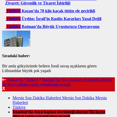
Ziyaret: Güvenlik ve Ticaret İşbirliği
Türkiye
Kozan’da 70 kilo kaçak tütün ele geçirildi
Türkiye
Ürdün: İsrail’in Kudüs Kararları Yasal Değil
Türkiye
Batman’da Büyük Uyuşturucu Operasyonu
Sıradaki haber:
Bir anda gökyüzünde beliren İsrail savaş uçaklarını gören
Lübnanlılar büyük şok yaşadı
Anasayfa
/
Türkiye
/
İstanbul’da Asya kaplan sivrisineği alarmı!
İki ilçeye dikkat çekip vatandaşları uyardı
Mersin Son Dakika Haberleri Mersin Son Dakika Mersin
Haberleri
Türkiye
İstanbul’da Asya kaplan sivrisineği alarmı! İki ilçeye
dikkat çekip vatandaşları uyardı