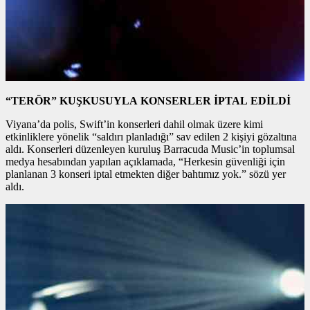
“TERÖR” KUŞKUSUYLA KONSERLER İPTAL EDİLDİ
Viyana’da polis, Swift’in konserleri dahil olmak üzere kimi
etkinliklere yönelik “saldırı planladığı” sav edilen 2 kişiyi gözaltına
aldı. Konserleri düzenleyen kuruluş Barracuda Music’in toplumsal
medya hesabından yapılan açıklamada, “Herkesin güvenliği için
planlanan 3 konseri iptal etmekten diğer bahtımız yok.” sözü yer
aldı.