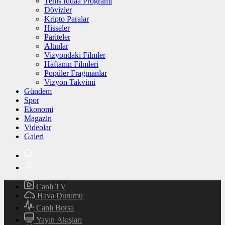
Tenis İddaa Programı
Dövizler
Kripto Paralar
Hisseler
Pariteler
Altınlar
Vizyondaki Filmler
Haftanın Filmleri
Popüler Fragmanlar
Vizyon Takvimi
Gündem
Spor
Ekonomi
Magazin
Videolar
Galeri
Canlı TV
Hava Durumu
Canlı Borsa
Yayın Akışları