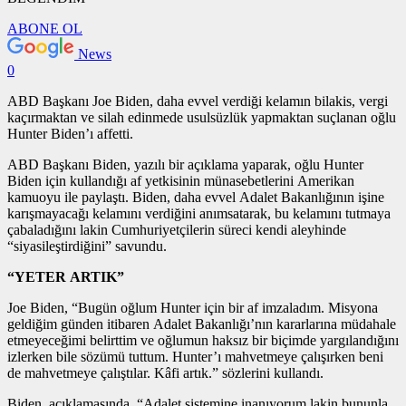
ABONE OL
News
0
ABD Başkanı Joe Biden, daha evvel verdiği kelamın bilakis, vergi
kaçırmaktan ve silah edinmede usulsüzlük yapmaktan suçlanan oğlu
Hunter Biden’ı affetti.
ABD Başkanı Biden, yazılı bir açıklama yaparak, oğlu Hunter
Biden için kullandığı af yetkisinin münasebetlerini Amerikan
kamuoyu ile paylaştı. Biden, daha evvel Adalet Bakanlığının işine
karışmayacağı kelamını verdiğini anımsatarak, bu kelamını tutmaya
çabaladığını lakin Cumhuriyetçilerin süreci kendi aleyhinde
“siyasileştirdiğini” savundu.
“YETER ARTIK”
Joe Biden, “Bugün oğlum Hunter için bir af imzaladım. Misyona
geldiğim günden itibaren Adalet Bakanlığı’nın kararlarına müdahale
etmeyeceğimi belirttim ve oğlumun haksız bir biçimde yargılandığını
izlerken bile sözümü tuttum. Hunter’ı mahvetmeye çalışırken beni
de mahvetmeye çalıştılar. Kâfi artık.” sözlerini kullandı.
Biden, açıklamasında, “Adalet sistemine inanıyorum lakin bununla