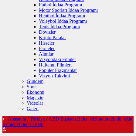
Futbol İddaa Programı
Motor Sporları İddaa Programı
Hentbol İddaa Programı
Voleybol İddaa Programı
Tenis İddaa Programı
Dövizler
Kripto Paralar
Hisseler
Pariteler
Altınlar
Vizyondaki Filmler
Haftanın Filmleri
Popüler Fragmanlar
Vizyon Takvimi
Gündem
Spor
Ekonomi
Magazin
Videolar
Galeri
Anasayfa
/
Türkiye
/
ABD Başkanı Biden sözünden döndü, oğlu
Hunter Biden’ı affetti