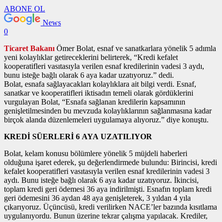
ABONE OL
News
0
Ticaret Bakanı
Ömer Bolat, esnaf ve sanatkarlara yönelik 5 adımla
yeni kolaylıklar getireceklerini belirterek, “Kredi kefalet
kooperatifleri vasıtasıyla verilen esnaf kredilerinin vadesi 3 aydı,
bunu isteğe bağlı olarak 6 aya kadar uzatıyoruz.” dedi.
Bolat, esnafa sağlayacakları kolaylıklara ait bilgi verdi. Esnaf,
sanatkar ve kooperatifleri iktisadın temeli olarak gördüklerini
vurgulayan Bolat, “Esnafa sağlanan kredilerin kapsamının
genişletilmesinden bu mevzuda kolaylıklarının sağlanmasına kadar
birçok alanda düzenlemeleri uygulamaya alıyoruz.” diye konuştu.
KREDİ SÜERLERİ 6 AYA UZATILIYOR
Bolat, kelam konusu bölümlere yönelik 5 müjdeli haberleri
olduğuna işaret ederek, şu değerlendirmede bulundu: Birincisi, kredi
kefalet kooperatifleri vasıtasıyla verilen esnaf kredilerinin vadesi 3
aydı. Bunu isteğe bağlı olarak 6 aya kadar uzatıyoruz. İkincisi,
toplam kredi geri ödemesi 36 aya indirilmişti. Esnafın toplam kredi
geri ödemesini 36 aydan 48 aya genişleterek, 3 yıldan 4 yıla
çıkarıyoruz. Üçüncüsü, kredi verilirken NACE’ler bazında kısıtlama
uygulanıyordu. Bunun üzerine tekrar çalışma yapılacak. Krediler,