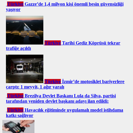
Türkiye
Gazze’de 1,4 milyon kişi önemli besin güvensizliği
yaşıyor
Türkiye
Tarihi Gediz Köprüsü tekrar
trafiğe açıldı
Türkiye
İzmir’de motosiklet bariyerlere
çarptı: 1 meyyit, 1 ağır yaralı
Türkiye
Brezilya Devlet Başkanı Lula da Silva, partisi
tarafından yeniden devlet başkanı adayı ilan edildi:
Türkiye
Havacılık eğitiminde uygulamalı model istihdama
katkı sağlıyor