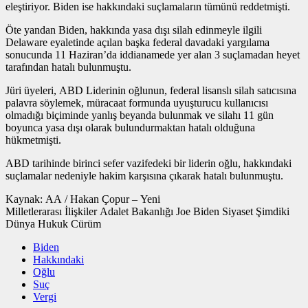
eleştiriyor. Biden ise hakkındaki suçlamaların tümünü reddetmişti.
Öte yandan Biden, hakkında yasa dışı silah edinmeyle ilgili
Delaware eyaletinde açılan başka federal davadaki yargılama
sonucunda 11 Haziran’da iddianamede yer alan 3 suçlamadan heyet
tarafından hatalı bulunmuştu.
Jüri üyeleri, ABD Liderinin oğlunun, federal lisanslı silah satıcısına
palavra söylemek, müracaat formunda uyuşturucu kullanıcısı
olmadığı biçiminde yanlış beyanda bulunmak ve silahı 11 gün
boyunca yasa dışı olarak bulundurmaktan hatalı olduğuna
hükmetmişti.
ABD tarihinde birinci sefer vazifedeki bir liderin oğlu, hakkındaki
suçlamalar nedeniyle hakim karşısına çıkarak hatalı bulunmuştu.
Kaynak: AA / Hakan Çopur – Yeni
Milletlerarası İlişkiler Adalet Bakanlığı Joe Biden Siyaset Şimdiki
Dünya Hukuk Cürüm
Biden
Hakkındaki
Oğlu
Suç
Vergi