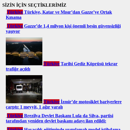
SİZİN İÇİN SEÇTİKLERİMİZ
Türkiye
Türkiye, Katar ve Mısır’dan Gazze’ye Ortak
Kınama
Türkiye
Gazze’de 1,4 milyon kişi önemli besin güvensizliği
yaşıyor
Türkiye
Tarihi Gediz Köprüsü tekrar
trafiğe açıldı
Türkiye
İzmir’de motosiklet bariyerlere
çarptı: 1 meyyit, 1 ağır yaralı
Türkiye
Brezilya Devlet Başkanı Lula da Silva, partisi
tarafından yeniden devlet başkanı adayı ilan edildi:
Türkiye
Havacılık eğitiminde uygulamalı model istihdama