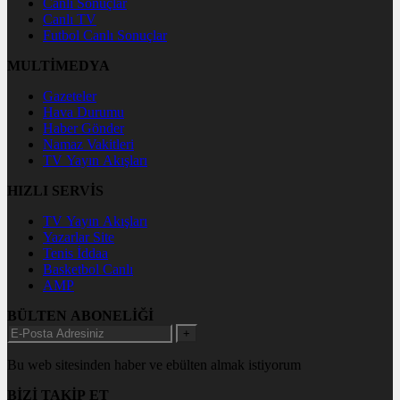
Canlı Sonuçlar
Canlı TV
Futbol Canlı Sonuçlar
MULTİMEDYA
Gazeteler
Hava Durumu
Haber Gönder
Namaz Vakitleri
TV Yayın Akışları
HIZLI SERVİS
TV Yayın Akışları
Yazarlar Site
Tenis İddaa
Basketbol Canlı
AMP
BÜLTEN ABONELİĞİ
+
Bu web sitesinden haber ve ebülten almak istiyorum
BİZİ TAKİP ET