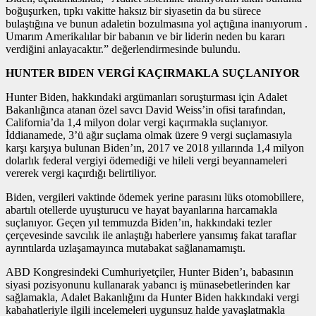
boğuşurken, tıpkı vakitte haksız bir siyasetin da bu sürece
bulaştığına ve bunun adaletin bozulmasına yol açtığına inanıyorum .
Umarım Amerikalılar bir babanın ve bir liderin neden bu kararı
verdiğini anlayacaktır.” değerlendirmesinde bulundu.
HUNTER BIDEN VERGİ KAÇIRMAKLA SUÇLANIYOR
Hunter Biden, hakkındaki argümanları soruşturması için Adalet
Bakanlığınca atanan özel savcı David Weiss’in ofisi tarafından,
California’da 1,4 milyon dolar vergi kaçırmakla suçlanıyor.
İddianamede, 3’ü ağır suçlama olmak üzere 9 vergi suçlamasıyla
karşı karşıya bulunan Biden’ın, 2017 ve 2018 yıllarında 1,4 milyon
dolarlık federal vergiyi ödemediği ve hileli vergi beyannameleri
vererek vergi kaçırdığı belirtiliyor.
Biden, vergileri vaktinde ödemek yerine parasını lüks otomobillere,
abartılı otellerde uyuşturucu ve hayat bayanlarına harcamakla
suçlanıyor. Geçen yıl temmuzda Biden’ın, hakkındaki tezler
çerçevesinde savcılık ile anlaştığı haberlere yansımış fakat taraflar
ayrıntılarda uzlaşamayınca mutabakat sağlanamamıştı.
ABD Kongresindeki Cumhuriyetçiler, Hunter Biden’ı, babasının
siyasi pozisyonunu kullanarak yabancı iş münasebetlerinden kar
sağlamakla, Adalet Bakanlığını da Hunter Biden hakkındaki vergi
kabahatleriyle ilgili incelemeleri uygunsuz halde yavaşlatmakla