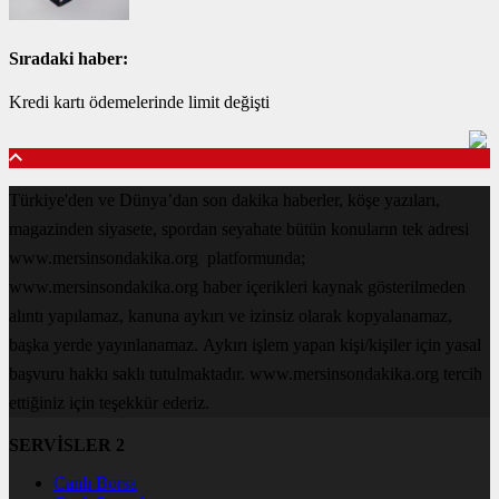
Sıradaki haber:
Kredi kartı ödemelerinde limit değişti
Türkiye'den ve Dünya’dan son dakika haberler, köşe yazıları,
magazinden siyasete, spordan seyahate bütün konuların tek adresi
www.mersinsondakika.org platformunda;
www.mersinsondakika.org haber içerikleri kaynak gösterilmeden
alıntı yapılamaz, kanuna aykırı ve izinsiz olarak kopyalanamaz,
başka yerde yayınlanamaz. Aykırı işlem yapan kişi/kişiler için yasal
başvuru hakkı saklı tutulmaktadır. www.mersinsondakika.org tercih
ettiğiniz için teşekkür ederiz.
SERVİSLER 2
Canlı Borsa