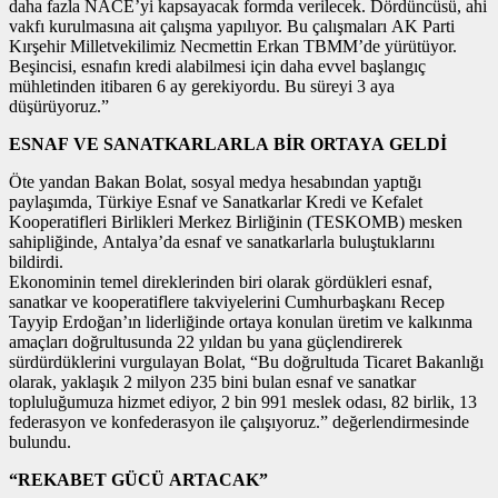
daha fazla NACE’yi kapsayacak formda verilecek. Dördüncüsü, ahi
vakfı kurulmasına ait çalışma yapılıyor. Bu çalışmaları AK Parti
Kırşehir Milletvekilimiz Necmettin Erkan TBMM’de yürütüyor.
Beşincisi, esnafın kredi alabilmesi için daha evvel başlangıç
mühletinden itibaren 6 ay gerekiyordu. Bu süreyi 3 aya
düşürüyoruz.”
ESNAF VE SANATKARLARLA BİR ORTAYA GELDİ
Öte yandan Bakan Bolat, sosyal medya hesabından yaptığı
paylaşımda, Türkiye Esnaf ve Sanatkarlar Kredi ve Kefalet
Kooperatifleri Birlikleri Merkez Birliğinin (TESKOMB) mesken
sahipliğinde, Antalya’da esnaf ve sanatkarlarla buluştuklarını
bildirdi.
Ekonominin temel direklerinden biri olarak gördükleri esnaf,
sanatkar ve kooperatiflere takviyelerini Cumhurbaşkanı Recep
Tayyip Erdoğan’ın liderliğinde ortaya konulan üretim ve kalkınma
amaçları doğrultusunda 22 yıldan bu yana güçlendirerek
sürdürdüklerini vurgulayan Bolat, “Bu doğrultuda Ticaret Bakanlığı
olarak, yaklaşık 2 milyon 235 bini bulan esnaf ve sanatkar
topluluğumuza hizmet ediyor, 2 bin 991 meslek odası, 82 birlik, 13
federasyon ve konfederasyon ile çalışıyoruz.” değerlendirmesinde
bulundu.
“REKABET GÜCÜ ARTACAK”