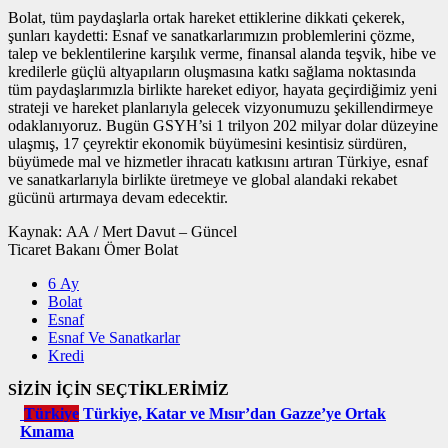
Bolat, tüm paydaşlarla ortak hareket ettiklerine dikkati çekerek,
şunları kaydetti: Esnaf ve sanatkarlarımızın problemlerini çözme,
talep ve beklentilerine karşılık verme, finansal alanda teşvik, hibe ve
kredilerle güçlü altyapıların oluşmasına katkı sağlama noktasında
tüm paydaşlarımızla birlikte hareket ediyor, hayata geçirdiğimiz yeni
strateji ve hareket planlarıyla gelecek vizyonumuzu şekillendirmeye
odaklanıyoruz. Bugün GSYH’si 1 trilyon 202 milyar dolar düzeyine
ulaşmış, 17 çeyrektir ekonomik büyümesini kesintisiz sürdüren,
büyümede mal ve hizmetler ihracatı katkısını artıran Türkiye, esnaf
ve sanatkarlarıyla birlikte üretmeye ve global alandaki rekabet
gücünü artırmaya devam edecektir.
Kaynak: AA / Mert Davut – Güncel
Ticaret Bakanı Ömer Bolat
6 Ay
Bolat
Esnaf
Esnaf Ve Sanatkarlar
Kredi
SİZİN İÇİN SEÇTİKLERİMİZ
Türkiye
Türkiye, Katar ve Mısır’dan Gazze’ye Ortak
Kınama