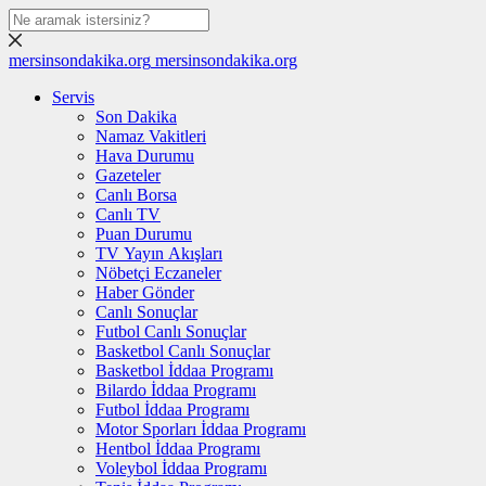
mersinsondakika.org
mersinsondakika.org
Servis
Son Dakika
Namaz Vakitleri
Hava Durumu
Gazeteler
Canlı Borsa
Canlı TV
Puan Durumu
TV Yayın Akışları
Nöbetçi Eczaneler
Haber Gönder
Canlı Sonuçlar
Futbol Canlı Sonuçlar
Basketbol Canlı Sonuçlar
Basketbol İddaa Programı
Bilardo İddaa Programı
Futbol İddaa Programı
Motor Sporları İddaa Programı
Hentbol İddaa Programı
Voleybol İddaa Programı