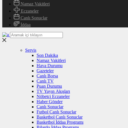
Namaz Vakitleri
Eczaneler
Canlı Sonuçlar
İddaa
Servis
Son Dakika
Namaz Vakitleri
Hava Durumu
Gazeteler
Canlı Borsa
Canlı TV
Puan Durumu
TV Yayın Akışları
Nöbetçi Eczaneler
Haber Gönder
Canlı Sonuçlar
Futbol Canlı Sonuçlar
Basketbol Canlı Sonuçlar
Basketbol İddaa Programı
Bilardo İddaa Programı