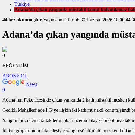
Türkiye
Adana’da çıkan yangında müstakil konut kullanılamaz hale
44 kez okunmuştur
Yayınlanma Tarihi: 30 Haziran 2026 18:00
44
3
Adana’da çıkan yangında müstak
0
BEĞENDİM
ABONE OL
News
0
Adana’nın Feke ilçesinde çıkan yangında 2 katlı müstakil mesken kull
Gedikli Mahallesi’nde İ.G’ye ilişkin iki katlı müstakil konutta şimdi 
Yangını fark eden etraftakilerin ihbarı üzerine olay yerine itfaiye takım
İtfaiye gruplarının müdahalesiyle yangın söndürüldü, mesken kullanıl