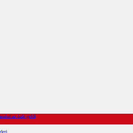
anılamaz hale geldi
leri