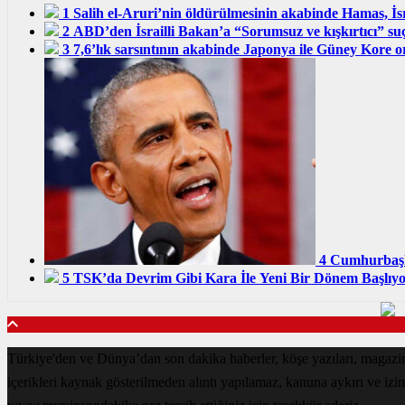
1
Salih el-Aruri’nin öldürülmesinin akabinde Hamas, İsra
2
ABD’den İsrailli Bakan’a “Sorumsuz ve kışkırtıcı” suçl
3
7,6’lık sarsıntının akabinde Japonya ile Güney Kore or
4
Cumhurbaşk
5
TSK’da Devrim Gibi Kara İle Yeni Bir Dönem Başlıyo
Türkiye'den ve Dünya’dan son dakika haberler, köşe yazıları, maga
içerikleri kaynak gösterilmeden alıntı yapılamaz, kanuna aykırı ve izi