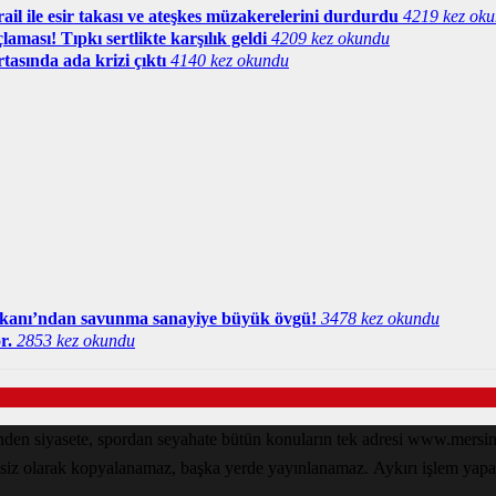
il ile esir takası ve ateşkes müzakerelerini durdurdu
4219 kez ok
aması! Tıpkı sertlikte karşılık geldi
4209 kez okundu
tasında ada krizi çıktı
4140 kez okundu
anı’ndan savunma sanayiye büyük övgü!
3478 kez okundu
r.
2853 kez okundu
zinden siyasete, spordan seyahate bütün konuların tek adresi www.mer
nsiz olarak kopyalanamaz, başka yerde yayınlanamaz. Aykırı işlem yapan k