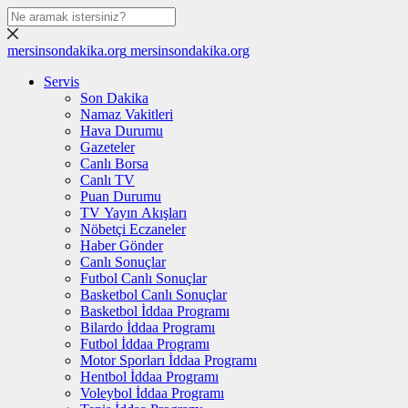
mersinsondakika.org
mersinsondakika.org
Servis
Son Dakika
Namaz Vakitleri
Hava Durumu
Gazeteler
Canlı Borsa
Canlı TV
Puan Durumu
TV Yayın Akışları
Nöbetçi Eczaneler
Haber Gönder
Canlı Sonuçlar
Futbol Canlı Sonuçlar
Basketbol Canlı Sonuçlar
Basketbol İddaa Programı
Bilardo İddaa Programı
Futbol İddaa Programı
Motor Sporları İddaa Programı
Hentbol İddaa Programı
Voleybol İddaa Programı