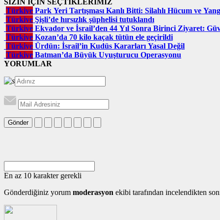
SİZİN İÇİN SEÇTİKLERİMİZ
Türkiye
Park Yeri Tartışması Kanlı Bitti: Silahlı Hücum ve Yan
Türkiye
Şişli’de hırsızlık şüphelisi tutuklandı
Türkiye
Ekvador ve İsrail’den 44 Yıl Sonra Birinci Ziyaret: Güve
Türkiye
Kozan’da 70 kilo kaçak tütün ele geçirildi
Türkiye
Ürdün: İsrail’in Kudüs Kararları Yasal Değil
Türkiye
Batman’da Büyük Uyuşturucu Operasyonu
YORUMLAR
Gönder
En az 10 karakter gerekli
Gönderdiğiniz yorum
moderasyon
ekibi tarafından incelendikten son