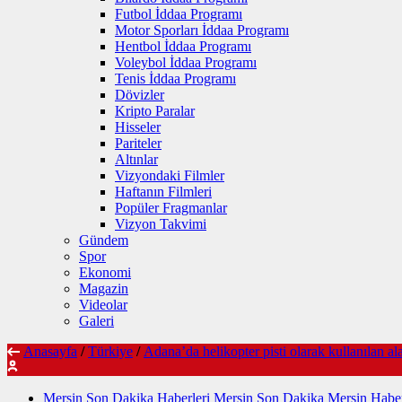
Futbol İddaa Programı
Motor Sporları İddaa Programı
Hentbol İddaa Programı
Voleybol İddaa Programı
Tenis İddaa Programı
Dövizler
Kripto Paralar
Hisseler
Pariteler
Altınlar
Vizyondaki Filmler
Haftanın Filmleri
Popüler Fragmanlar
Vizyon Takvimi
Gündem
Spor
Ekonomi
Magazin
Videolar
Galeri
Anasayfa
/
Türkiye
/
Adana’da helikopter pisti olarak kullanılan a
Mersin Son Dakika Haberleri Mersin Son Dakika Mersin Haber