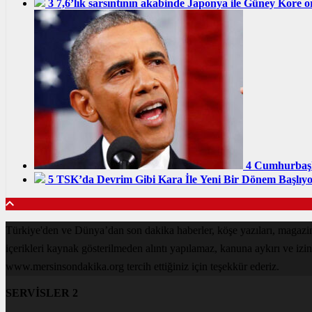
3
7,6’lık sarsıntının akabinde Japonya ile Güney Kore or
4
Cumhurbaşk
5
TSK’da Devrim Gibi Kara İle Yeni Bir Dönem Başlıyo
Türkiye'den ve Dünya’dan son dakika haberler, köşe yazıları, maga
içerikleri kaynak gösterilmeden alıntı yapılamaz, kanuna aykırı ve izi
www.mersinsondakika.org tercih ettiğiniz için teşekkür ederiz.
SERVİSLER 2