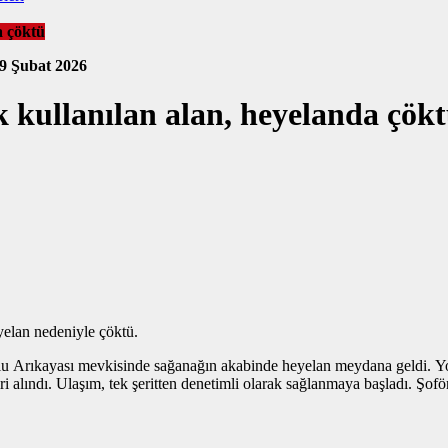
a çöktü
9 Şubat 2026
k kullanılan alan, heyelanda çök
yelan nedeniyle çöktü.
yolu Arıkayası mevkisinde sağanağın akabinde heyelan meydana geldi. Yo
alındı. Ulaşım, tek şeritten denetimli olarak sağlanmaya başladı. Şoförle