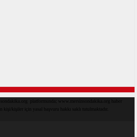
sinsondakika.org platformunda; www.mersinsondakika.org haber
işi/kişiler için yasal başvuru hakkı saklı tutulmaktadır.