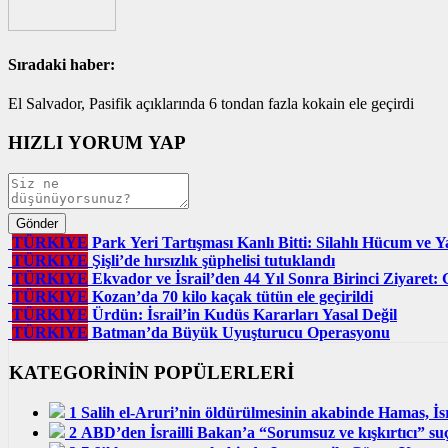
Sıradaki haber:
El Salvador, Pasifik açıklarında 6 tondan fazla kokain ele geçirdi
HIZLI YORUM YAP
TÜRKIYE
Park Yeri Tartışması Kanlı Bitti: Silahlı Hücum ve 
TÜRKIYE
Şişli’de hırsızlık şüphelisi tutuklandı
TÜRKIYE
Ekvador ve İsrail’den 44 Yıl Sonra Birinci Ziyaret: G
TÜRKIYE
Kozan’da 70 kilo kaçak tütün ele geçirildi
TÜRKIYE
Ürdün: İsrail’in Kudüs Kararları Yasal Değil
TÜRKIYE
Batman’da Büyük Uyuşturucu Operasyonu
KATEGORİNİN POPÜLERLERİ
1
Salih el-Aruri’nin öldürülmesinin akabinde Hamas, İsra
2
ABD’den İsrailli Bakan’a “Sorumsuz ve kışkırtıcı” suçl