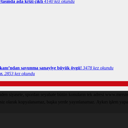
tasında ada krizi çıktı
4140 kez okundu
anı’ndan savunma sanayiye büyük övgü!
3478 kez okundu
r.
2853 kez okundu
zinden siyasete, spordan seyahate bütün konuların tek adresi www.mer
nsiz olarak kopyalanamaz, başka yerde yayınlanamaz. Aykırı işlem yapan k