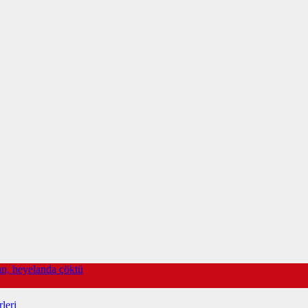
lan, heyelanda çöktü
leri