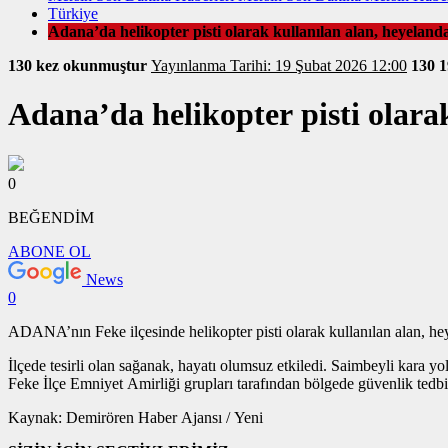
Türkiye
Adana’da helikopter pisti olarak kullanılan alan, heyeland
130 kez okunmuştur
Yayınlanma Tarihi: 19 Şubat 2026 12:00
130
1
Adana’da helikopter pisti olara
0
BEĞENDİM
ABONE OL
News
0
ADANA’nın Feke ilçesinde helikopter pisti olarak kullanılan alan, he
İlçede tesirli olan sağanak, hayatı olumsuz etkiledi. Saimbeyli kara 
Feke İlçe Emniyet Amirliği grupları tarafından bölgede güvenlik tedbiri 
Kaynak: Demirören Haber Ajansı / Yeni