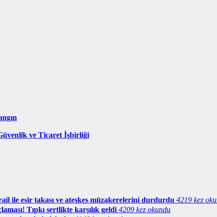
Yangın
üvenlik ve Ticaret İşbirliği
il ile esir takası ve ateşkes müzakerelerini durdurdu
4219 kez ok
aması! Tıpkı sertlikte karşılık geldi
4209 kez okundu