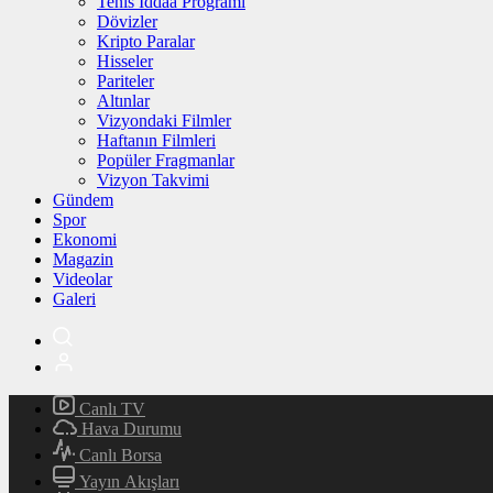
Tenis İddaa Programı
Dövizler
Kripto Paralar
Hisseler
Pariteler
Altınlar
Vizyondaki Filmler
Haftanın Filmleri
Popüler Fragmanlar
Vizyon Takvimi
Gündem
Spor
Ekonomi
Magazin
Videolar
Galeri
Canlı TV
Hava Durumu
Canlı Borsa
Yayın Akışları