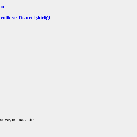
gın
nlik ve Ticaret İşbirliği
ra yayınlanacaktır.