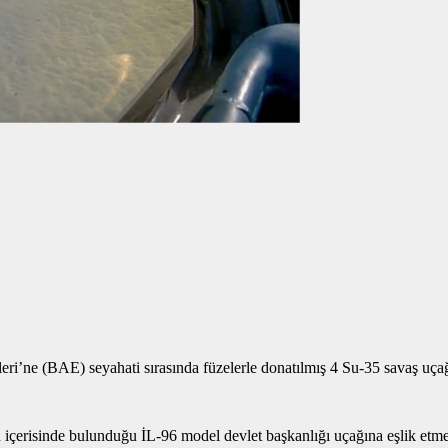
ri’ne (BAE) seyahati sırasında füzelerle donatılmış 4 Su-35 savaş uçağı 
çerisinde bulunduğu İL-96 model devlet başkanlığı uçağına eşlik etmek ü