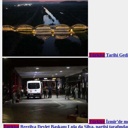
Türkiye
Tarihi Gedi
Türkiye
İzmir’de mo
Türkiye
Brezilya Devlet Başkanı Lula da Silva, partisi tarafında