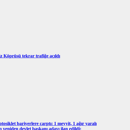
z Köprüsü tekrar trafiğe açıldı
tosiklet bariyerlere çarptı: 1 meyyit, 1 ağır yaralı
n yeniden devlet başkanı adayı ilan edildi: