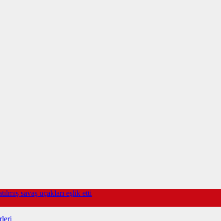
lmış savaş uçakları eşlik etti
leri