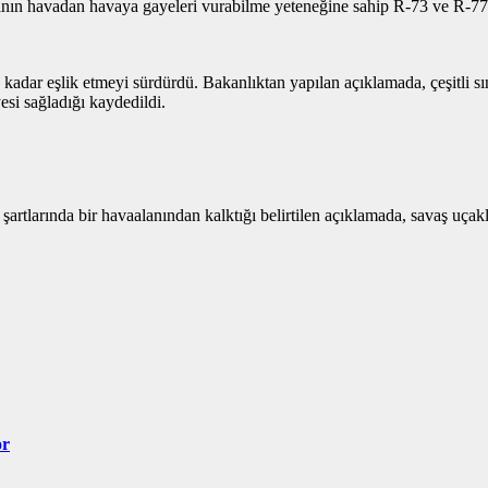
ının havadan havaya gayeleri vurabilme yeteneğine sahip R-73 ve R-77 f
adar eşlik etmeyi sürdürdü. Bakanlıktan yapılan açıklamada, çeşitli sını
si sağladığı kaydedildi.
artlarında bir havaalanından kalktığı belirtilen açıklamada, savaş uçakların
or