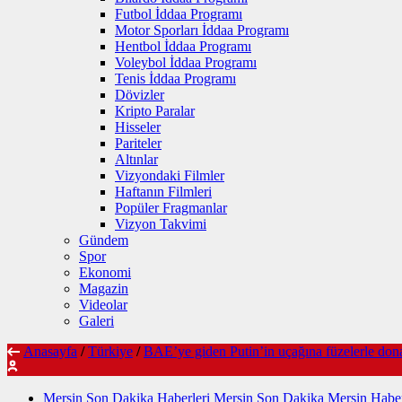
Futbol İddaa Programı
Motor Sporları İddaa Programı
Hentbol İddaa Programı
Voleybol İddaa Programı
Tenis İddaa Programı
Dövizler
Kripto Paralar
Hisseler
Pariteler
Altınlar
Vizyondaki Filmler
Haftanın Filmleri
Popüler Fragmanlar
Vizyon Takvimi
Gündem
Spor
Ekonomi
Magazin
Videolar
Galeri
Anasayfa
/
Türkiye
/
BAE’ye giden Putin’in uçağına füzelerle donatı
Mersin Son Dakika Haberleri Mersin Son Dakika Mersin Haber