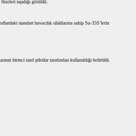
üzeleri taşıdığı görüldü.
flardaki standart havacılık silahlarına sahip Su-35S’lerin
ın birinci sınıf pilotlar tarafından kullanıldığı belirtildi.