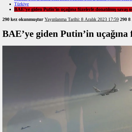
Türkiye
BAE’ye giden Putin’in uçağına füzelerle donatılmış savaş uça
290 kez okunmuştur
Yayınlanma Tarihi: 8 Aralık 2023 17:59
290
8
BAE’ye giden Putin’in uçağına fü