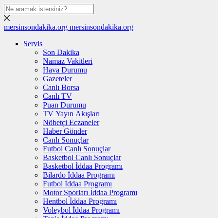
mersinsondakika.org
mersinsondakika.org
Servis
Son Dakika
Namaz Vakitleri
Hava Durumu
Gazeteler
Canlı Borsa
Canlı TV
Puan Durumu
TV Yayın Akışları
Nöbetçi Eczaneler
Haber Gönder
Canlı Sonuçlar
Futbol Canlı Sonuçlar
Basketbol Canlı Sonuçlar
Basketbol İddaa Programı
Bilardo İddaa Programı
Futbol İddaa Programı
Motor Sporları İddaa Programı
Hentbol İddaa Programı
Voleybol İddaa Programı