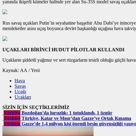
yanında ikişerli kümeler halinde yer alan Su-35S model savaş uçaklar
Rus savaş uçakları Putin’in seyahatine başşehir Abu Dabi’ye ininceye k
memleketler arası uçuş boyunca devlet başkanlığı uçağına hava takviye
UÇAKLARI BİRİNCİ HUDUT PİLOTLAR KULLANDI
Uçakların şiddetli yağmur ve sert rüzgarların tesirli olduğu güçlü hava ş
Kaynak: AA / Yeni
Hava
Savaş
Uçağı
Uçakları
SİZİN İÇİN SEÇTİKLERİMİZ
Türkiye
Bozdoğan’da hırsızlık: 1 tutuklandı, 1 özgür
Türkiye
Türkiye, Katar ve Mısır’dan Gazze’ye Ortak Kınama
Türkiye
Gazze’de 1,4 milyon kişi önemli besin güvensizliği yaşıy