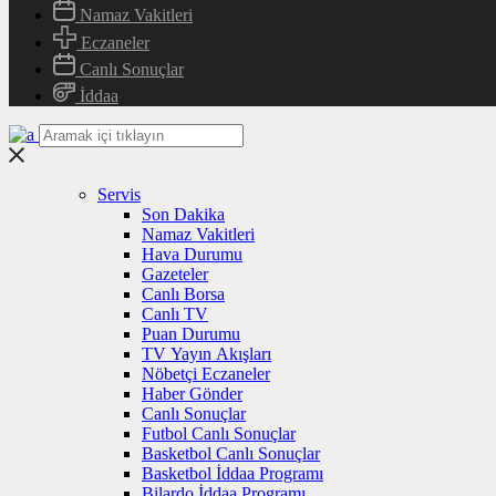
Namaz Vakitleri
Eczaneler
Canlı Sonuçlar
İddaa
Servis
Son Dakika
Namaz Vakitleri
Hava Durumu
Gazeteler
Canlı Borsa
Canlı TV
Puan Durumu
TV Yayın Akışları
Nöbetçi Eczaneler
Haber Gönder
Canlı Sonuçlar
Futbol Canlı Sonuçlar
Basketbol Canlı Sonuçlar
Basketbol İddaa Programı
Bilardo İddaa Programı