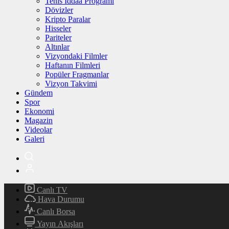
Tenis İddaa Programı
Dövizler
Kripto Paralar
Hisseler
Pariteler
Altınlar
Vizyondaki Filmler
Haftanın Filmleri
Popüler Fragmanlar
Vizyon Takvimi
Gündem
Spor
Ekonomi
Magazin
Videolar
Galeri
Canlı TV
Hava Durumu
Canlı Borsa
Yayın Akışları