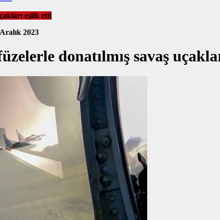
kları eşlik etti
 Aralık 2023
zelerle donatılmış savaş uçakları