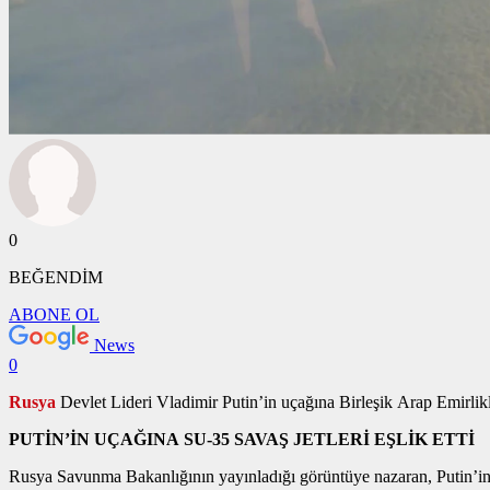
0
BEĞENDİM
ABONE OL
News
0
Rusya
Devlet Lideri Vladimir Putin’in uçağına Birleşik Arap Emirlikle
PUTİN’İN UÇAĞINA SU-35 SAVAŞ JETLERİ EŞLİK ETTİ
Rusya Savunma Bakanlığının yayınladığı görüntüye nazaran, Putin’in i