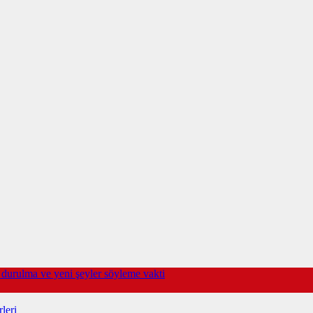
durulma ve yeni şeyler söyleme vakti
leri