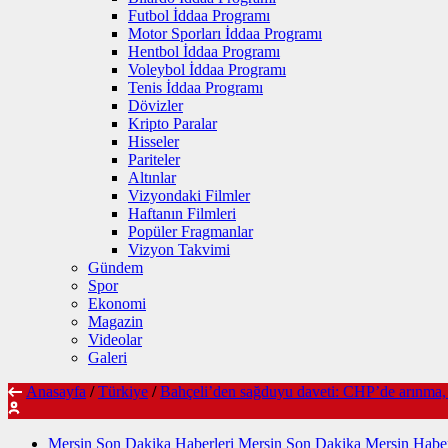
Futbol İddaa Programı
Motor Sporları İddaa Programı
Hentbol İddaa Programı
Voleybol İddaa Programı
Tenis İddaa Programı
Dövizler
Kripto Paralar
Hisseler
Pariteler
Altınlar
Vizyondaki Filmler
Haftanın Filmleri
Popüler Fragmanlar
Vizyon Takvimi
Gündem
Spor
Ekonomi
Magazin
Videolar
Galeri
Anasayfa
/
Türkiye
/
Bahçeli’den sağduyu daveti: CHP’de arınma, 
Mersin Son Dakika Haberleri Mersin Son Dakika Mersin Haber