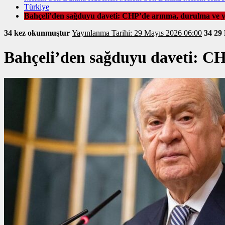
Türkiye
Bahçeli’den sağduyu daveti: CHP’de arınma, durulma ve ye
34 kez okunmuştur
Yayınlanma Tarihi: 29 Mayıs 2026 06:00
34
29
Bahçeli’den sağduyu daveti: CH