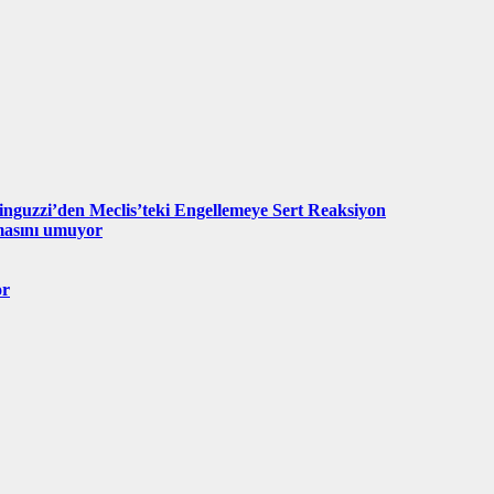
nguzzi’den Meclis’teki Engellemeye Sert Reaksiyon
lmasını umuyor
or