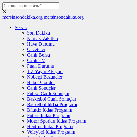
mersinsondakika.org
mersinsondakika.org
Servis
Son Dakika
Namaz Vakitleri
Hava Durumu
Gazeteler
Canlı Borsa
Canlı TV
Puan Durumu
TV Yayın Akışları
Nöbetçi Eczaneler
Haber Gönder
Canlı Sonuçlar
Futbol Canlı Sonuçlar
Basketbol Canlı Sonuçlar
Basketbol İddaa Programı
Bilardo İddaa Programı
Futbol İddaa Programı
Motor Sporları İddaa Programı
Hentbol İddaa Programı
Voleybol İddaa Programı