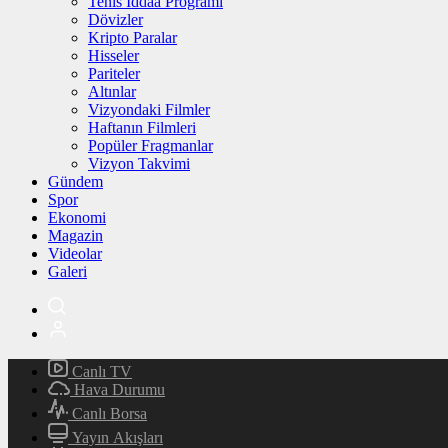
Tenis İddaa Programı
Dövizler
Kripto Paralar
Hisseler
Pariteler
Altınlar
Vizyondaki Filmler
Haftanın Filmleri
Popüler Fragmanlar
Vizyon Takvimi
Gündem
Spor
Ekonomi
Magazin
Videolar
Galeri
Canlı TV
Hava Durumu
Canlı Borsa
Yayın Akışları