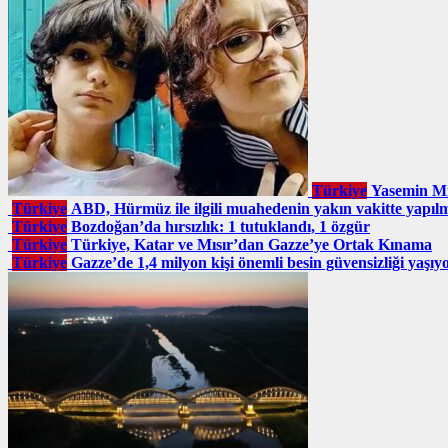
Türkiye
Yasemin Mi
Türkiye
ABD, Hürmüz ile ilgili muahedenin yakın vakitte yapı
Türkiye
Bozdoğan’da hırsızlık: 1 tutuklandı, 1 özgür
Türkiye
Türkiye, Katar ve Mısır’dan Gazze’ye Ortak Kınama
Türkiye
Gazze’de 1,4 milyon kişi önemli besin güvensizliği yaşıy