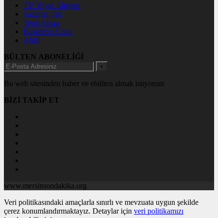
TV Yayın Akışları
Yazarlar Site
Tenis İddaa
Basketbol Canlı
AMP
BÜLTEN ABONELİĞİ
+
Bu web sitesinden haber ve ebülten almak istiyorum
BİZİ TAKİP ET
www.mersinsondakika.org
Veri politikasındaki amaçlarla sınırlı ve mevzuata uygun şekilde
çerez konumlandırmaktayız. Detaylar için
veri politikamızı