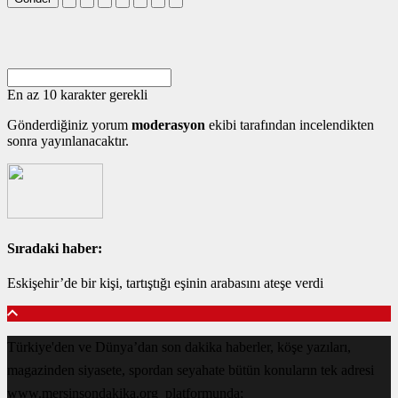
En az 10 karakter gerekli
Gönderdiğiniz yorum
moderasyon
ekibi tarafından incelendikten
sonra yayınlanacaktır.
Sıradaki haber:
Eskişehir’de bir kişi, tartıştığı eşinin arabasını ateşe verdi
Türkiye'den ve Dünya’dan son dakika haberler, köşe yazıları,
magazinden siyasete, spordan seyahate bütün konuların tek adresi
www.mersinsondakika.org platformunda;