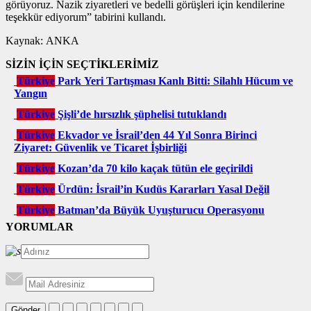
görüyoruz. Nazik ziyaretleri ve bedelli görüşleri için kendilerine
teşekkür ediyorum” tabirini kullandı.
Kaynak: ANKA
SİZİN İÇİN SEÇTİKLERİMİZ
Türkiye
Park Yeri Tartışması Kanlı Bitti: Silahlı Hücum ve
Yangın
Türkiye
Şişli’de hırsızlık şüphelisi tutuklandı
Türkiye
Ekvador ve İsrail’den 44 Yıl Sonra Birinci
Ziyaret: Güvenlik ve Ticaret İşbirliği
Türkiye
Kozan’da 70 kilo kaçak tütün ele geçirildi
Türkiye
Ürdün: İsrail’in Kudüs Kararları Yasal Değil
Türkiye
Batman’da Büyük Uyuşturucu Operasyonu
YORUMLAR
Gönder