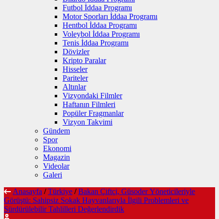
Futbol İddaa Programı
Motor Sporları İddaa Programı
Hentbol İddaa Programı
Voleybol İddaa Programı
Tenis İddaa Programı
Dövizler
Kripto Paralar
Hisseler
Pariteler
Altınlar
Vizyondaki Filmler
Haftanın Filmleri
Popüler Fragmanlar
Vizyon Takvimi
Gündem
Spor
Ekonomi
Magazin
Videolar
Galeri
Anasayfa
/
Türkiye
/
Bakan Çiftçi, Güsoder Yöneticileriyle
Görüştü: Sahipsiz Sokak Hayvanlarıyla İlgili Problemleri ve
Sürdürülebilir Tahlilleri Değerlendirdik