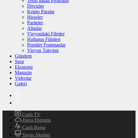
Tenis İddaa Programı
Dövizler
Kripto Paralar
Hisseler
Pariteler
Altınlar
Vizyondaki Filmler
Haftanın Filmleri
Popüler Fragmanlar
Vizyon Takvimi
Gündem
Spor
Ekonomi
Magazin
Videolar
Galeri
Canlı TV
Hava Durumu
Canlı Borsa
Yayın Akışları