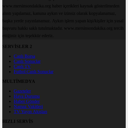
www.mersinsondakika.org haber içerikleri kaynak gösterilmeden
alıntı yapılamaz, kanuna aykırı ve izinsiz olarak kopyalanamaz,
başka yerde yayınlanamaz. Aykırı işlem yapan kişi/kişiler için yasal
başvuru hakkı saklı tutulmaktadır. www.mersinsondakika.org tercih
ettiğiniz için teşekkür ederiz.
SERVİSLER 2
Canlı Borsa
Canlı Sonuçlar
Canlı TV
Futbol Canlı Sonuçlar
MULTİMEDYA
Gazeteler
Hava Durumu
Haber Gönder
Namaz Vakitleri
TV Yayın Akışları
HIZLI SERVİS