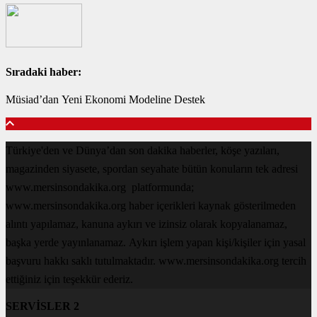
Sıradaki haber:
Müsiad’dan Yeni Ekonomi Modeline Destek
Türkiye'den ve Dünya’dan son dakika haberler, köşe yazıları,
magazinden siyasete, spordan seyahate bütün konuların tek adresi
www.mersinsondakika.org platformunda;
www.mersinsondakika.org haber içerikleri kaynak gösterilmeden
alıntı yapılamaz, kanuna aykırı ve izinsiz olarak kopyalanamaz,
başka yerde yayınlanamaz. Aykırı işlem yapan kişi/kişiler için yasal
başvuru hakkı saklı tutulmaktadır. www.mersinsondakika.org tercih
ettiğiniz için teşekkür ederiz.
SERVİSLER 2