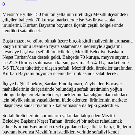
0
Mersin’de yıllık 150 bin ton şeftalinin üretildiği Mezitli ilçesindeki
çiftçiler, bahçede 70 kuruşa marketlerde ise 5-6 liraya satılan
ürünlerini, Kurban Bayramı boyunca ilçenin çeşitli bölgelerinde
kendileri satabilecek.
Başta mazot ve gübre olmak üzere birçok girdi maliyetinin artmasına
karşın ürününü istenilen fiyata satamaması nedeniyle ağaçlarını
kesmeye başlayan şeftali üreticilerine, Mezitli Belediye Başkanı
Neşet Tarhan’dan destek geldi. Bahçede 70 kuruşa, meyve suyuna
ise 25-30 kuruşa satılmasına karşın, pazarda 3.5-4 TL, marketlerde
5-6 TL’den tüketiciye ulaşan şeftali, Mezitli’deki üreticiler tarafından
Kurban Bayramı boyunca ilçenin her noktasında satabilecek.
İlçeye bağlı Tepeköy, Sarılar, Fındıkpınarı, Zeybekler, Kocayer
mahallelerinin de içerisinde bulunduğu şeftali üretiminin yoğun
olduğu bölgelerdeki üreticiler, emeklerinin karşılığını alamadıkları
için büyük sıkıntı yaşadıklarını ifade ederken, ürünlerinin markete
ulaşıncaya kadar fiyatının 7 kat artmasına da tepki gösterdiler.
Şeftali üreticilerinin sorunlarını yakından takip eden Mezitli
Belediye Başkanı Neşet Tarhan, üreticiyi bir nebze rahatlatmak
adına Kurban Bayramı’na özel uygulama başlattı. Tarhan, çiftçilerin
bayram boyunca Mezitli’nin istedikleri yerinde şeftaliyi kendi