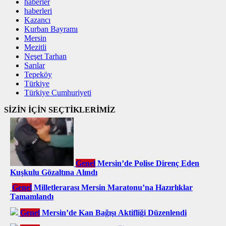
haberler
haberleri
Kazancı
Kurban Bayramı
Mersin
Mezitli
Neşet Tarhan
Sarılar
Tepeköy
Türkiye
Türkiye Cumhuriyeti
SİZİN İÇİN SEÇTİKLERİMİZ
Genel
Mersin’de Polise Direnç Eden
Kuşkulu Gözaltına Alındı
Genel
Milletlerarası Mersin Maratonu’na Hazırlıklar
Tamamlandı
Genel
Mersin’de Kan Bağışı Aktifliği Düzenlendi