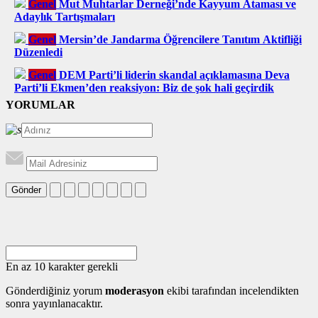
Genel
Mut Muhtarlar Derneği’nde Kayyum Ataması ve
Adaylık Tartışmaları
Genel
Mersin’de Jandarma Öğrencilere Tanıtım Aktifliği
Düzenledi
Genel
DEM Parti’li liderin skandal açıklamasına Deva
Parti’li Ekmen’den reaksiyon: Biz de şok hali geçirdik
YORUMLAR
Gönder
En az 10 karakter gerekli
Gönderdiğiniz yorum
moderasyon
ekibi tarafından incelendikten
sonra yayınlanacaktır.