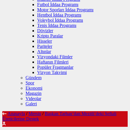
Futbol İddaa Programı
Motor Sporları İddaa Programı
Hentbol İddaa Programı
Voleybol İddaa Programı
Tenis İddaa Programı
Dövizler
Kripto Paralar
Hisseler
Pariteler
Altınlar
Vizyondaki Filmler
Haftanın Filmleri
Popüler Fragmanlar
Vizyon Takvimi
Gündem
Spor
Ekonomi
Magazin
Videolar
Galeri
Anasayfa
/
Mersin
/
Başkan Tarhan’dan Mezitli’deki Şeftali
Üreticilerine Destek