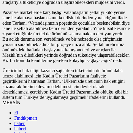
araçlarıyla tüketiciye doğrudan ulaştırabilecekleri müjdesini verdi.
Pazar ve marketlerde karşılaştığı vatandaşların şeftaliyi kilo yerine
tane ile alamaya başlamasının kendisini derinden yaraladığını ifade
eden Tarhan, ‘Vatandaşımızın poşetinde çocukları beslenebilsin diye
tane ile şeftali alabilmesi beni derinden yaraladı. Yine kırsal kesimde
ziyaret ettiğimiz üretici de ürününü satamamaktan dert yanıyordu.
Bu acıklı duruma son verebilmek ve bir nebzede olsa çiftçimizin
yarasını sarabilmek adına bir projeye imza attık. Şeftali üreticimiz
önümüzdeki haftadan başlayarak kamyonetleri ve araçları ile
Mezitli’nin diledikleri yerinde doğrudan tüketiciye ulaştırabilecekler.
Biz bu konuda kendilerine gereken kolaylığı sağlayacağız’ dedi.
Üreticinin hak ettiği kazancı sağlarken tüketicinin de ürünü daha
ucuza alabilmesi için Kadın Üretici Pazarlarını faaliyete
geçirdiklerini hatırlatan Tarhan, ‘Ülkemizde üreticinin hak ettiğini
kazanarak üretime devam edebilmesi için devlet olarak
desteklenmesi gerekiyor. Kadın Üretici Pazarımızda olduğu gibi bir
sistem tüm Türkiye’de uygulamaya geçilmeli’ ifadelerini kullandı. –
MERSİN
Fi
Fındıkpınarı
haber
haberi