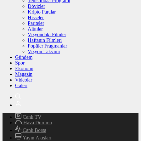
Tenis İddaa Programı
Dövizler
Kripto Paralar
Hisseler
Pariteler
Altınlar
Vizyondaki Filmler
Haftanın Filmleri
Popüler Fragmanlar
Vizyon Takvimi
Gündem
Spor
Ekonomi
Magazin
Videolar
Galeri
Canlı TV
Hava Durumu
Canlı Borsa
Yayın Akışları