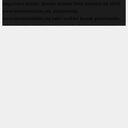
magazinden siyasete, spordan seyahate bütün konuların tek adresi
www.mersinsondakika.org platformunda;
www.mersinsondakika.org haber içerikleri kaynak gösterilmeden
alıntı yapılamaz, kanuna aykırı ve izinsiz olarak kopyalanamaz,
başka yerde yayınlanamaz. Aykırı işlem yapan kişi/kişiler için yasal
başvuru hakkı saklı tutulmaktadır. www.mersinsondakika.org tercih
ettiğiniz için teşekkür ederiz.
SERVİSLER 2
Canlı Borsa
Canlı Sonuçlar
Canlı TV
Futbol Canlı Sonuçlar
MULTİMEDYA
Gazeteler
Hava Durumu
Haber Gönder
Namaz Vakitleri
TV Yayın Akışları