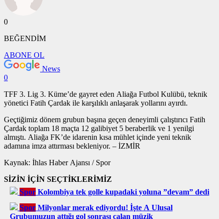
0
BEĞENDİM
ABONE OL
News
0
TFF 3. Lig 3. Küme’de gayret eden Aliağa Futbol Kulübü, teknik
yönetici Fatih Çardak ile karşılıklı anlaşarak yollarını ayırdı.
Geçtiğimiz dönem grubun başına geçen deneyimli çalıştırıcı Fatih
Çardak toplam 18 maçta 12 galibiyet 5 beraberlik ve 1 yenilgi
almıştı. Aliağa FK’de idarenin kısa mühlet içinde yeni teknik
adamına imza attırması bekleniyor. – İZMİR
Kaynak: İhlas Haber Ajansı / Spor
SİZİN İÇİN SEÇTİKLERİMİZ
Spor
Kolombiya tek golle kupadaki yoluna ”devam” dedi
Spor
Milyonlar merak ediyordu! İşte A Ulusal
Grubumuzun attığı gol sonrası çalan müzik