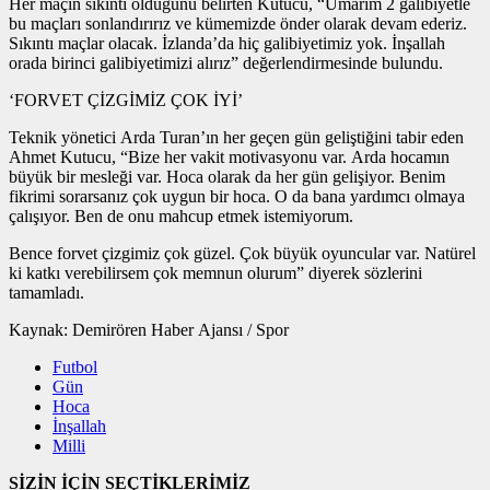
Her maçın sıkıntı olduğunu belirten Kutucu, “Umarım 2 galibiyetle
bu maçları sonlandırırız ve kümemizde önder olarak devam ederiz.
Sıkıntı maçlar olacak. İzlanda’da hiç galibiyetimiz yok. İnşallah
orada birinci galibiyetimizi alırız” değerlendirmesinde bulundu.
‘FORVET ÇİZGİMİZ ÇOK İYİ’
Teknik yönetici Arda Turan’ın her geçen gün geliştiğini tabir eden
Ahmet Kutucu, “Bize her vakit motivasyonu var. Arda hocamın
büyük bir mesleği var. Hoca olarak da her gün gelişiyor. Benim
fikrimi sorarsanız çok uygun bir hoca. O da bana yardımcı olmaya
çalışıyor. Ben de onu mahcup etmek istemiyorum.
Bence forvet çizgimiz çok güzel. Çok büyük oyuncular var. Natürel
ki katkı verebilirsem çok memnun olurum” diyerek sözlerini
tamamladı.
Kaynak: Demirören Haber Ajansı / Spor
Futbol
Gün
Hoca
İnşallah
Milli
SİZİN İÇİN SEÇTİKLERİMİZ