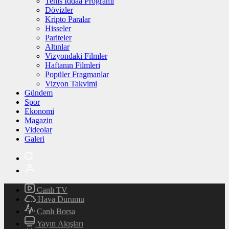
Tenis İddaa Programı
Dövizler
Kripto Paralar
Hisseler
Pariteler
Altınlar
Vizyondaki Filmler
Haftanın Filmleri
Popüler Fragmanlar
Vizyon Takvimi
Gündem
Spor
Ekonomi
Magazin
Videolar
Galeri
Canlı TV
Hava Durumu
Canlı Borsa
Yayın Akışları