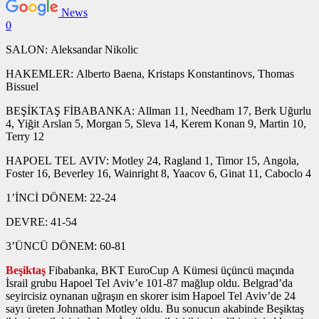
News
0
SALON: Aleksandar Nikolic
HAKEMLER: Alberto Baena, Kristaps Konstantinovs, Thomas
Bissuel
BEŞİKTAŞ FİBABANKA: Allman 11, Needham 17, Berk Uğurlu
4, Yiğit Arslan 5, Morgan 5, Sleva 14, Kerem Konan 9, Martin 10,
Terry 12
HAPOEL TEL AVIV: Motley 24, Ragland 1, Timor 15, Angola,
Foster 16, Beverley 16, Wainright 8, Yaacov 6, Ginat 11, Caboclo 4
1’İNCİ DÖNEM: 22-24
DEVRE: 41-54
3’ÜNCÜ DÖNEM: 60-81
Beşiktaş
Fibabanka, BKT EuroCup A Kümesi üçüncü maçında
İsrail grubu Hapoel Tel Aviv’e 101-87 mağlup oldu. Belgrad’da
seyircisiz oynanan uğraşın en skorer isim Hapoel Tel Aviv’de 24
sayı üreten Johnathan Motley oldu. Bu sonucun akabinde Beşiktaş