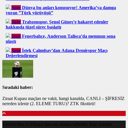
Spor
Dünya bu anları konuşuyor! Amerika’ya damga
vuran ”Türk yürüyüşü”
Spor
Trabzonspor, Şenol Güneş’e hakaret edenler
hakkında tüzel süreç başlattı
Spor
Fenerbahçe, Anderson Talisca’da memnun sona
ulaştı
Spor
İstek Çalımbay’dan Adana Demirspor Maçı
Değerlendirmesi
Sıradaki haber:
Ziraat Kupası maçları ne vakit, hangi kanalda, CANLI – ŞİFRESİZ
nereden izlenir (2. ELEME TURU)? ZTK fikstürü!
Türkiye'den ve Dünya’dan son dakika haberler, köşe yazıları,