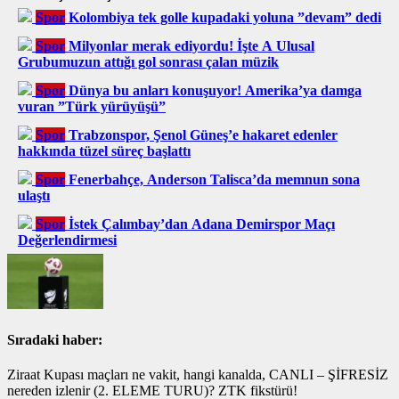
Spor
Kolombiya tek golle kupadaki yoluna ”devam” dedi
Spor
Milyonlar merak ediyordu! İşte A Ulusal
Grubumuzun attığı gol sonrası çalan müzik
Spor
Dünya bu anları konuşuyor! Amerika’ya damga
vuran ”Türk yürüyüşü”
Spor
Trabzonspor, Şenol Güneş’e hakaret edenler
hakkında tüzel süreç başlattı
Spor
Fenerbahçe, Anderson Talisca’da memnun sona
ulaştı
Spor
İstek Çalımbay’dan Adana Demirspor Maçı
Değerlendirmesi
Sıradaki haber:
Ziraat Kupası maçları ne vakit, hangi kanalda, CANLI – ŞİFRESİZ
nereden izlenir (2. ELEME TURU)? ZTK fikstürü!