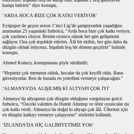
kampı bitiririz” diye konuştu.
‘ARDA HOCA BİZE ÇOK KATKI VERİYOR’
Eyüpspor ile geçen sezon 1’inci Lig’de şampiyonluk yaşadığını
anımsatan 25 yaşındaki futbolcu, “Arda hoca bize çok katkı veriyor,
çok yardımcı oluyor. Benim oyuncu olarak her gün gelişmemi
sağlıyor. Ona çok teşekkür ederim. Âlâ bir ekibiz, her gün daha da
düzgün olmak istiyoruz. İnşallah hoş bir dönem geçiririz” halinde
konuştu.
Ahmed Kutucu, konuşmasını şöyle sürdürdü:
“Hepimiz çok memnun olduk, hocalar da çok keyifli oldu. Bana
güveniyorlar. Ben de burada en yeterlimi vermeye çalışacağım.”
‘ALMANYA’DA ALIŞILMIŞ Kİ ALTYAPI ÇOK İYİ’
Almanya’da altyapının çok düzgün olduğunu vurgulayan golcü
futbolcu, “Önceki vakitten da Hamit Altıntop ve öbür oyuncular da
çok katkı verdi. Almanya’da doğal ki altyapı çok âlâ. Ülkemiz için
en düzgün katkıyı vermeye çalışıyoruz” sözlerini kullandı.
‘İZLANDA’DA HİÇ GALİBİYETİMİZ YOK’