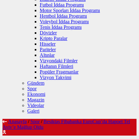
Futbol İddaa Programı
Motor Sporları İddaa Programı
Hentbol İddaa Programı
Voleybol İddaa Programı
Tenis İddaa Programı
Dövizler
Kripto Paralar
Hisseler
Pariteler
Altınlar
Vizyondaki Filmler
Haftanın Filmleri
Popüler Fragmanlar
Vizyon Takvimi
Gündem
Spor
Ekonomi
Magazin
Videolar
Galeri
Anasayfa
/
Spor
/
Beşiktaş Fibabanka EuroCup’da Hapoel Tel
Aviv’e Mağlup Oldu