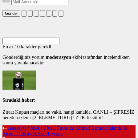
Gönder
En az 10 karakter gerekli
Gönderdiğiniz yorum
moderasyon
ekibi tarafından incelendikten
sonra yayınlanacaktır.
Sıradaki haber:
Ziraat Kupası maçları ne vakit, hangi kanalda, CANLI – ŞİFRESİZ
nereden izlenir (2. ELEME TURU)? ZTK fikstürü!
Anasayfa
/
Spor
/
Ulusal Futbolcu Ahmed Kutucu: İzlanda’da
Birinci Galibiyeti Hedefliyoruz