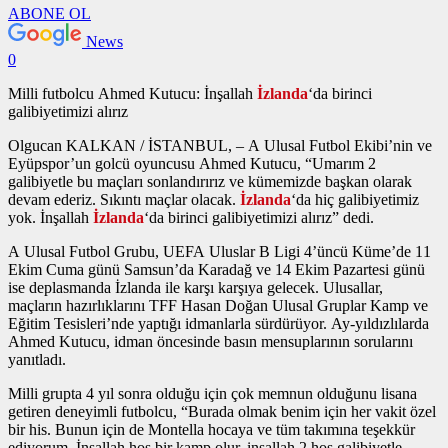
ABONE OL
News
0
Milli futbolcu Ahmed Kutucu: İnşallah
İzlanda
‘da birinci
galibiyetimizi alırız
Olgucan KALKAN / İSTANBUL, – A Ulusal Futbol Ekibi’nin ve
Eyüpspor’un golcü oyuncusu Ahmed Kutucu, “Umarım 2
galibiyetle bu maçları sonlandırırız ve kümemizde başkan olarak
devam ederiz. Sıkıntı maçlar olacak.
İzlanda
‘da hiç galibiyetimiz
yok. İnşallah
İzlanda
‘da birinci galibiyetimizi alırız” dedi.
A Ulusal Futbol Grubu, UEFA Uluslar B Ligi 4’üncü Küme’de 11
Ekim Cuma günü Samsun’da Karadağ ve 14 Ekim Pazartesi günü
ise deplasmanda İzlanda ile karşı karşıya gelecek. Ulusallar,
maçların hazırlıklarını TFF Hasan Doğan Ulusal Gruplar Kamp ve
Eğitim Tesisleri’nde yaptığı idmanlarla sürdürüyor. Ay-yıldızlılarda
Ahmed Kutucu, idman öncesinde basın mensuplarının sorularını
yanıtladı.
Milli grupta 4 yıl sonra olduğu için çok memnun olduğunu lisana
getiren deneyimli futbolcu, “Burada olmak benim için her vakit özel
bir his. Bunun için de Montella hocaya ve tüm takımına teşekkür
ediyorum. İnşallah hoş bir kamp olur, inşallah 2 hoş galibiyetle