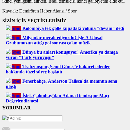
ikinci yenilgisini alırken, İsrail temsilcisi ikinci galibiyetini elde etti.
Kaynak: Demirören Haber Ajansı / Spor
SİZİN İÇİN SEÇTİKLERİMİZ
Spor
Kolombiya tek golle kupadaki yoluna ”devam” dedi
Spor
Milyonlar merak ediyordu! İşte A Ulusal
Grubumuzun attığı gol sonrası çalan müzik
Spor
Dünya bu anları konuşuyor! Amerika’ya damga
vuran ”Türk yürüyüşü”
Spor
Trabzonspor, Şenol Güneş’e hakaret edenler
hakkında tüzel süreç başlattı
Spor
Fenerbahçe, Anderson Talisca’da memnun sona
ulaştı
Spor
İstek Çalımbay’dan Adana Demirspor Maçı
Değerlendirmesi
YORUMLAR